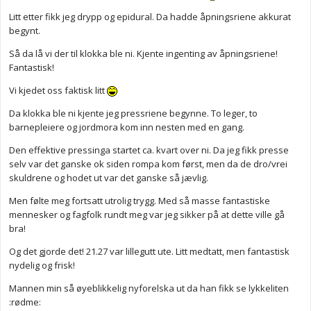
Litt etter fikk jeg drypp og epidural. Da hadde åpningsriene akkurat
begynt.
Så da lå vi der til klokka ble ni. Kjente ingenting av åpningsriene!
Fantastisk!
Vi kjedet oss faktisk litt
Da klokka ble ni kjente jeg pressriene begynne. To leger, to
barnepleiere og jordmora kom inn nesten med en gang.
Den effektive pressinga startet ca. kvart over ni. Da jeg fikk presse
selv var det ganske ok siden rompa kom først, men da de dro/vrei
skuldrene og hodet ut var det ganske så jævlig.
Men følte meg fortsatt utrolig trygg. Med så masse fantastiske
mennesker og fagfolk rundt meg var jeg sikker på at dette ville gå
bra!
Og det gjorde det! 21.27 var lillegutt ute. Litt medtatt, men fantastisk
nydelig og frisk!
Mannen min så øyeblikkelig nyforelska ut da han fikk se lykkeliten
:rødme: