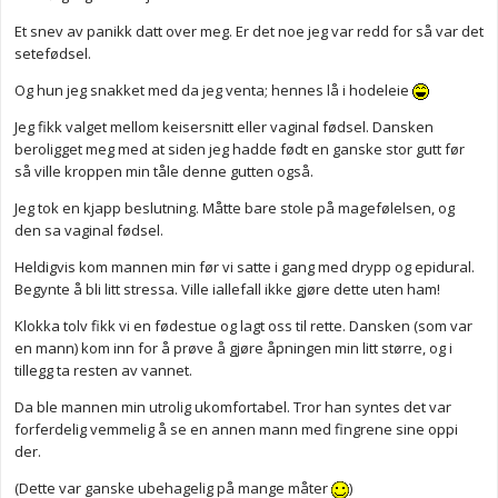
Et snev av panikk datt over meg. Er det noe jeg var redd for så var det
setefødsel.
Og hun jeg snakket med da jeg venta; hennes lå i hodeleie
Jeg fikk valget mellom keisersnitt eller vaginal fødsel. Dansken
beroligget meg med at siden jeg hadde født en ganske stor gutt før
så ville kroppen min tåle denne gutten også.
Jeg tok en kjapp beslutning. Måtte bare stole på magefølelsen, og
den sa vaginal fødsel.
Heldigvis kom mannen min før vi satte i gang med drypp og epidural.
Begynte å bli litt stressa. Ville iallefall ikke gjøre dette uten ham!
Klokka tolv fikk vi en fødestue og lagt oss til rette. Dansken (som var
en mann) kom inn for å prøve å gjøre åpningen min litt større, og i
tillegg ta resten av vannet.
Da ble mannen min utrolig ukomfortabel. Tror han syntes det var
forferdelig vemmelig å se en annen mann med fingrene sine oppi
der.
(Dette var ganske ubehagelig på mange måter
)