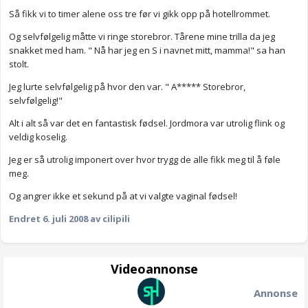
Så fikk vi to timer alene oss tre før vi gikk opp på hotellrommet.
Og selvfølgelig måtte vi ringe storebror. Tårene mine trilla da jeg
snakket med ham. " Nå har jeg en S i navnet mitt, mamma!" sa han
stolt.
Jeg lurte selvfølgelig på hvor den var. " A***** Storebror,
selvfølgelig!"
Alt i alt så var det en fantastisk fødsel. Jordmora var utrolig flink og
veldig koselig.
Jeg er så utrolig imponert over hvor trygg de alle fikk meg til å føle
meg.
Og angrer ikke et sekund på at vi valgte vaginal fødsel!
Endret
6. juli 2008
av cilipili
Videoannonse
Annonse