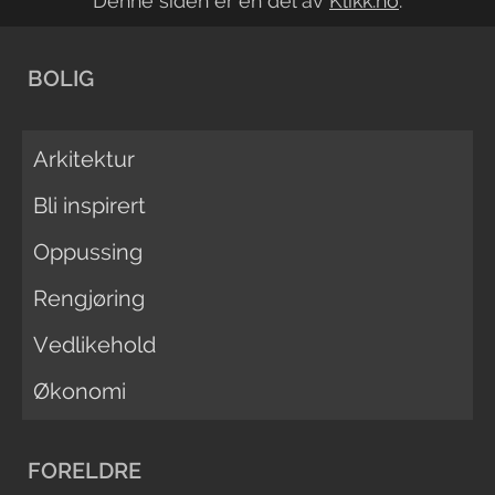
Denne siden er en del av
Klikk.no
.
BOLIG
Arkitektur
Bli inspirert
Oppussing
Rengjøring
Vedlikehold
Økonomi
FORELDRE