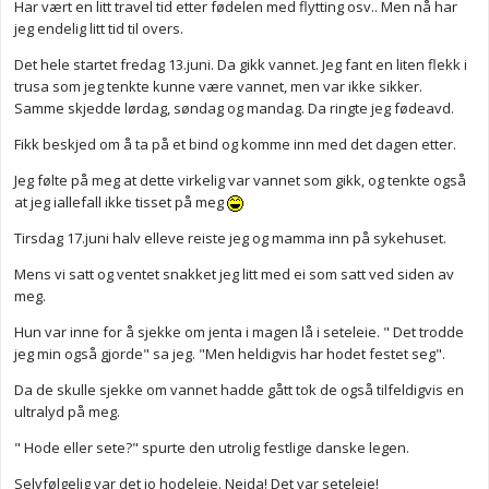
Har vært en litt travel tid etter fødelen med flytting osv.. Men nå har
jeg endelig litt tid til overs.
Det hele startet fredag 13.juni. Da gikk vannet. Jeg fant en liten flekk i
trusa som jeg tenkte kunne være vannet, men var ikke sikker.
Samme skjedde lørdag, søndag og mandag. Da ringte jeg fødeavd.
Fikk beskjed om å ta på et bind og komme inn med det dagen etter.
Jeg følte på meg at dette virkelig var vannet som gikk, og tenkte også
at jeg iallefall ikke tisset på meg
Tirsdag 17.juni halv elleve reiste jeg og mamma inn på sykehuset.
Mens vi satt og ventet snakket jeg litt med ei som satt ved siden av
meg.
Hun var inne for å sjekke om jenta i magen lå i seteleie. " Det trodde
jeg min også gjorde" sa jeg. "Men heldigvis har hodet festet seg".
Da de skulle sjekke om vannet hadde gått tok de også tilfeldigvis en
ultralyd på meg.
" Hode eller sete?" spurte den utrolig festlige danske legen.
Selvfølgelig var det jo hodeleie. Neida! Det var seteleie!