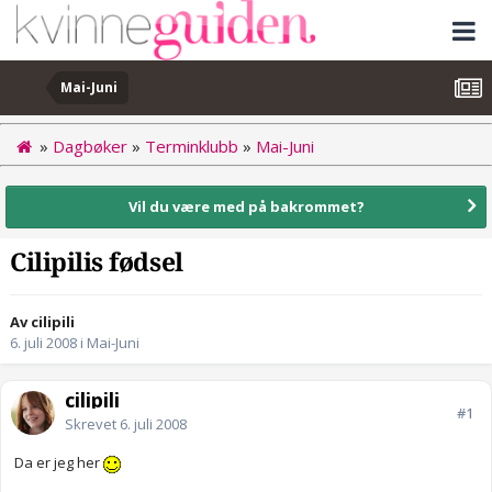
Mai-Juni
»
Dagbøker
»
Terminklubb
»
Mai-Juni
Vil du være med på bakrommet?
Cilipilis fødsel
Av cilipili
6. juli 2008
i
Mai-Juni
cilipili
#1
Skrevet
6. juli 2008
Da er jeg her