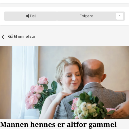
Del
Følgere
1
Gå til emneliste