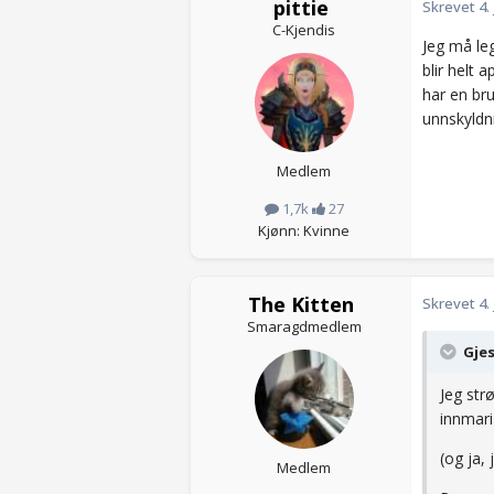
pittie
Skrevet
4.
C-Kjendis
Jeg må leg
blir helt 
har en bru
unnskyldn
Medlem
1,7k
27
Kjønn: Kvinne
The Kitten
Skrevet
4.
Smaragdmedlem
Gjes
Jeg str
innmari
(og ja,
Medlem