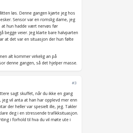
illitten løs. Denne gangen kjørte jeg hos
nnesker. Sensor var en romslig dame, jeg
 at hun hadde vært nervøs før
gå begge veier. Jeg klarte bare halvparten
r at det var en situasjon der hun følte
 men alt kommer virkelig an på
nsor denne gangen, så det hjelper masse.
#3
ettere sagt skuffet, når du ikke en gang
 jeg vil anta at han har opplevd mer enn
 der heller var spesielt ille, jeg. Takler
 klare deg i en stressende trafikksituasjon.
ing i forhold til hva du vil møte ute i