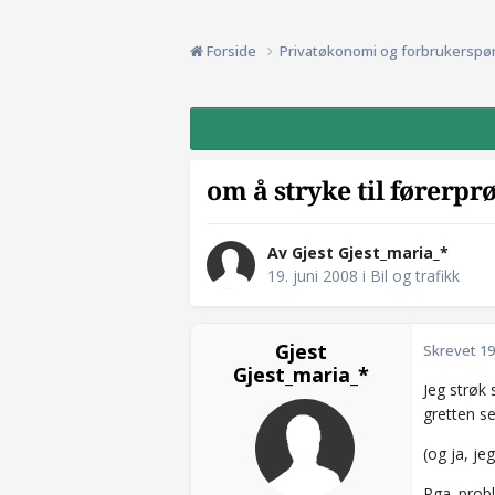
Forside
Privatøkonomi og forbrukerspø
om å stryke til førerpr
Av Gjest Gjest_maria_*
19. juni 2008
i
Bil og trafikk
Gjest
Skrevet
19
Gjest_maria_*
Jeg strøk 
gretten s
(og ja, je
Pga. probl