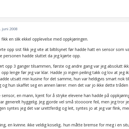
. juni 2008
u fikk en slik ekkel opplevelse med oppkjøringen.
rte opp sist fikk jeg vite at biltilsynet før hadde hatt en sensor som
 personen hadde sluttet da jeg kjørte opp.
ørt opp 3 ganger tilsammen, første og andre gang var jeg absolutt ikk
opp lenge før jeg var klar. Hadde jo ingen peiling takk og lov at jeg
dde utsatt min kusine for det samme, hun var heldigvis smart nok til å
g og hun skaffet seg en annen lærer. men det var jo ikke dette tråden
e sensor, en mann, kjent for å stryke elevene han hadde på oppkjøring
ar generelt hyggelig. Jeg gjorde vel små stoooore feil, men jeg tror jeg
en syntes jeg det var urettferdig og leit, syntes jo at jeg var flink, men 
ing, en kvinne. ikke veldig koselig.. hun måtte bremse for meg i en si