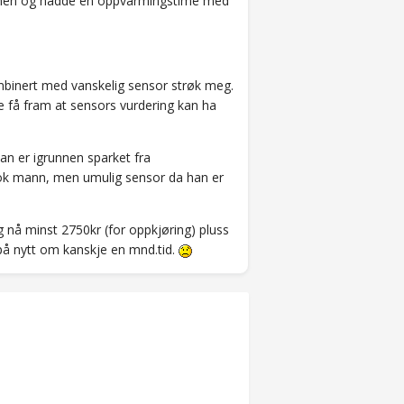
sjonen og hadde en oppvarmingstime med
binert med vanskelig sensor strøk meg.
e få fram at sensors vurdering kan ha
an er igrunnen sparket fra
n ok mann, men umulig sensor da han er
g nå minst 2750kr (for oppkjøring) pluss
 på nytt om kanskje en mnd.tid.