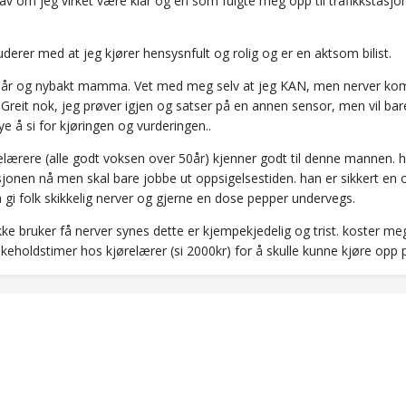
 av om jeg virket være klar og en som fulgte meg opp til trafikksta
uderer med at jeg kjører hensysnfult og rolig og er en aktsom bilist.
7 år og nybakt mamma. Vet med meg selv at jeg KAN, men nerver kom
Greit nok, jeg prøver igjen og satser på en annen sensor, men vil bar
 å si for kjøringen og vurderingen..
elærere (alle godt voksen over 50år) kjenner godt til denne mannen. h
asjonen nå men skal bare jobbe ut oppsigelsestiden. han er sikkert e
å gi folk skikkelig nerver og gjerne en dose pepper undervegs.
ke bruker få nerver synes dette er kjempekjedelig og trist. koster me
ikeholdstimer hos kjørelærer (si 2000kr) for å skulle kunne kjøre opp