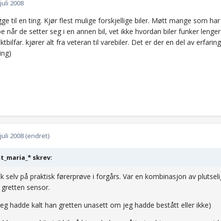
 juli 2008
ge til en ting. Kjør flest mulige forskjellige biler. Møtt mange som ha
ape når de setter seg i en annen bil, vet ikke hvordan biler funker lenger 
ktbilfar. kjører alt fra veteran til varebiler. Det er der en del av erfar
ing)
 juli 2008
(endret)
t_maria_* skrev:
øk selv på praktisk førerprøve i forgårs. Var en kombinasjon av plutsel
 gretten sensor.
 jeg hadde kalt han gretten unasett om jeg hadde bestått eller ikke)