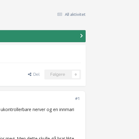
All aktivitet
Del
Følgere
0
#1
e ukontrollerbare nerver og en innmari
or meg. Men dette skulle gå bra! likte