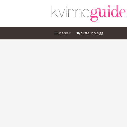
Meny
Siste innlegg