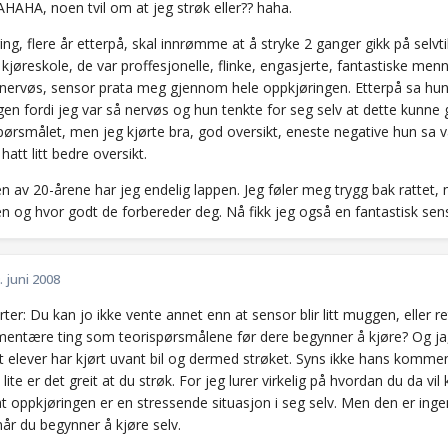
HAHA, noen tvil om at jeg strøk eller?? haha.
ing, flere år etterpå, skal innrømme at å stryke 2 ganger gikk på selvt
 kjøreskole, de var proffesjonelle, flinke, engasjerte, fantastiske me
 nervøs, sensor prata meg gjennom hele oppkjøringen. Etterpå sa hun
en fordi jeg var så nervøs og hun tenkte for seg selv at dette kunne 
pørsmålet, men jeg kjørte bra, god oversikt, eneste negative hun sa va
hatt litt bedre oversikt.
n av 20-årene har jeg endelig lappen. Jeg føler meg trygg bak rattet,
en og hvor godt de forbereder deg. Nå fikk jeg også en fantastisk se
. juni 2008
arter: Du kan jo ikke vente annet enn at sensor blir litt muggen, eller r
ementære ting som teorispørsmålene før dere begynner å kjøre? Og ja,
 elever har kjørt uvant bil og dermed strøket. Syns ikke hans kommentar
lite er det greit at du strøk. For jeg lurer virkelig på hvordan du da vil
at oppkjøringen er en stressende situasjon i seg selv. Men den er ingent
når du begynner å kjøre selv.