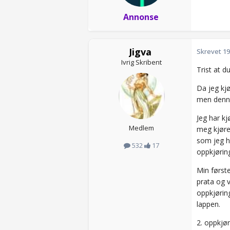
Annonse
Jigva
Skrevet
19
Ivrig Skribent
Trist at d
Da jeg kjø
men denne
Jeg har kj
Medlem
meg kjøre 
som jeg ha
532
17
oppkjørin
Min først
prata og v
oppkjøring
lappen.
2. oppkjør