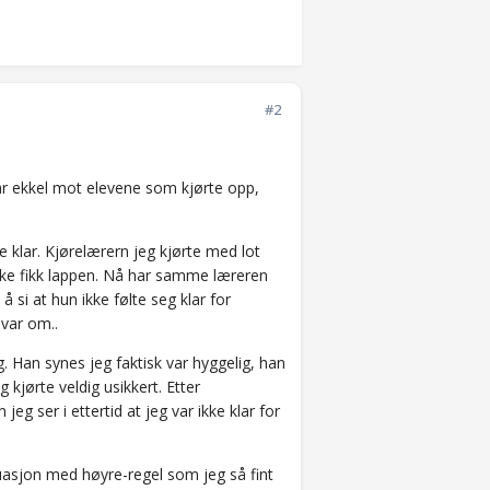
#2
 var ekkel mot elevene som kjørte opp,
e klar. Kjørelærern jeg kjørte med lot
 ikke fikk lappen. Nå har samme læreren
 si at hun ikke følte seg klar for
 var om..
. Han synes jeg faktisk var hyggelig, han
 kjørte veldig usikkert. Etter
jeg ser i ettertid at jeg var ikke klar for
tuasjon med høyre-regel som jeg så fint