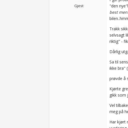
Gjest
"den nye"b
best men.
bilen..hm
Trakk sik
selvsagt l
riktig" - 
Dårlig utg
Sa til sen
ikke bra" 
prøvde å 
Kjørte gre
gikk som 
Vel tilbak
meg på hel
Har kjørt 