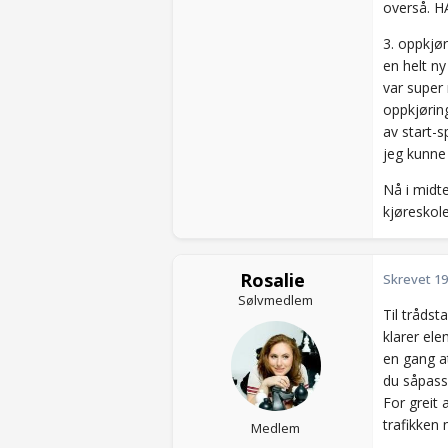
overså. HA
3. oppkjør
en helt ny
var super
oppkjøring
av start-s
jeg kunne 
Nå i midte
kjøreskol
Rosalie
Skrevet
19
Sølvmedlem
Til trådst
klarer el
en gang at
du såpass 
For greit 
trafikken 
Medlem