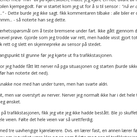
ilen kjempegodt. Før vi startet kom jeg ut for å si til sensor :
"nå er 
."
- Dette burde jeg ikke sagt. fikk kommentaren tilbake : alle biler er 
mmm... - så noterte han seg dette.
kerhetsspørsmål om å teste bremsene under fart. Ikke gått gjennom d
ikevel prøve. Gjorde som jeg trodde var rett, men hadde visst gjort tot
fikk rett og slett en skjennepreke av sensor på stedet.
angspunkt til grunne før jeg kjørte ut fra trafikkstasjonen.
sor jeg hadde fått litt nerver nå pga situasjonen og starten (burde sikker
(før han noterte det ned).
snakke noe med han under turen, men han svarte aldri.
it, men var overstyrt av nerver. Nerver jeg normalt ikke har i det hele t
jeg ønsket.
e på trafikkstasjonen, fikk jeg vite jeg ikke hadde bestått. Ble jo sk
e veien. Følte det hele veien var så urettferdig.
med tre uavhengige kjørelærere. Dvs. en lærer fast, en annen lærer før