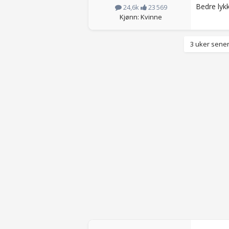
Bedre lyk
24,6k
23 569
Kjønn: Kvinne
3 uker sener