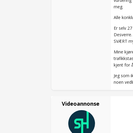
vurdering
meg.
Alle konkl
Er selv 2
Desverre. 
SVÆRT mye
Mine kjør
trafikkst
kjent for 
Jeg som ik
noen vedl
Videoannonse