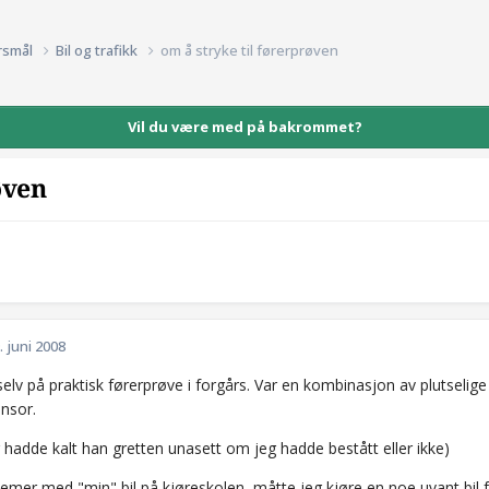
rsmål
Bil og trafikk
om å stryke til førerprøven
Vil du være med på bakrommet?
øven
. juni 2008
selv på praktisk førerprøve i forgårs. Var en kombinasjon av plutselig
ensor.
g hadde kalt han gretten unasett om jeg hadde bestått eller ikke)
emer med "min" bil på kjøreskolen, måtte jeg kjøre en noe uvant bil f