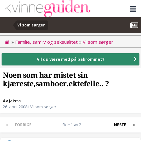
Vi som sørger
»
Familie, samliv og seksualitet
»
Vi som sørger
Vil du være med på bakrommet?
Noen som har mistet sin
kjæreste,samboer,ektefelle.. ?
Av Jaista
26. april 2008
i
Vi som sørger
FORRIGE
Side 1 av 2
NESTE