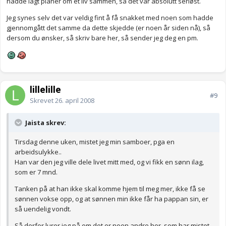
hadde lagt planer om et liv sammen, så det var absolutt seriøst.
Jeg synes selv det var veldig fint å få snakket med noen som hadde
gjennomgått det samme da dette skjedde (er noen år siden nå), så
dersom du ønsker, så skriv bare her, så sender jeg deg en pm.
lillelille
#9
Skrevet
26. april 2008
Jaista skrev:
Tirsdag denne uken, mistet jeg min samboer, pga en
arbeidsulykke..
Han var den jeg ville dele livet mitt med, og vi fikk en sønn ilag,
som er 7 mnd.
Tanken på at han ikke skal komme hjem til meg mer, ikke få se
sønnen vokse opp, og at sønnen min ikke får ha pappan sin, er
så uendelig vondt.
Så derfor lurer jeg på om det er noen andre her, som har mistet