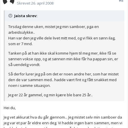
#8
Skrevet
26. april 2008
Jaista skrev:
Tirsdag denne uken, mistet jeg min samboer, pga en
arbeidsulykke..
Han var den jeg ville dele livet mitt med, og vi fikk en sønn ilag,
som er 7 mnd.
Tanken på at han ikke skal komme hjem til meg mer, ikke få se
sønnen vokse opp, og at sønnen min ikke får ha pappan sin, er
så uendelig vondt.
Så derfor lurer jeg på om det er noen andre her, som har mistet
den de var sammen med.. hadde vært fint og fått snakket med
noen i samme situasjon.
Jeg er 22 år gammel, og min kjære ble bare 25 år..
Hei du,
Jeg vet akkurat hva du går gjennom... Jeg mistet selv min samboer da
jeg var et par år eldre enn deg. Vi hadde ingen barn sammen, men vi