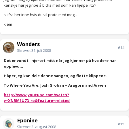
kanskje har jeg noe å bidra med som kan hjelpe litt??
si ifra her inne hvis du vil prate med meg...
klem
Wonders
#14
Skrevet
31. juli 2008
Det er vondt i hjertet mitt når jeg kjenner på hva dere har
opplevd...
Håper jeg kan dele denne sangen, og flotte klippene.
To Where You Are, Josh Groban ~ Aragorn and Arwen
http://www.youtube.com/watch?
v=XNBM1U7DIro&feature=related
Eponine
#15
Skrevet
3. august 2008