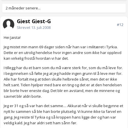
2 måneder senere...
Gjest Gjest-G
#12
Skrevet
13. juli 2008
Hei Jaista!
Jeg mistet min mann 69 dager siden når han var i militæret i Tyrkia.
Dette er en utrolig hendelse hvor ingen andre som ikke har opplevd
kan virkelig frostå hvordan vi har det.
I tillegg har du et barn som du må være sterk for, som du må leve for.
I begynnelsen så følte jeg at jeg hadde ingen grunn til å leve mer for.
Alle har fortalt meg at tiden skulle helbrede såret, men det er ikke
helt sant. Tiden hjelper med bare en ting og det er at den hendelsen
blir borte hver eneste dag. Det blir en avstand, men de minnene og
savnet blir aldri borte.
Jeg er 31 og så var han det samme.... Akkurat når vi skulle begynne et
nytt liv sammen så ble han borte plutselig. Vi kunne ikke ta farvel en
gang. Jeg reiste til Tyrkia og så kroppen hans ligge der og han var
veldig kald. Jeg har aldri sett ham sånn før.