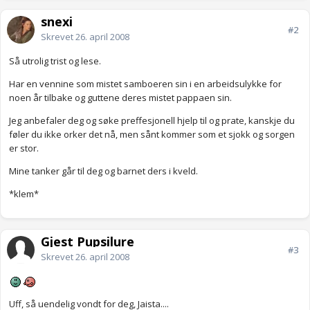
snexi
#2
Skrevet
26. april 2008
Så utrolig trist og lese.
Har en vennine som mistet samboeren sin i en arbeidsulykke for
noen år tilbake og guttene deres mistet pappaen sin.
Jeg anbefaler deg og søke preffesjonell hjelp til og prate, kanskje du
føler du ikke orker det nå, men sånt kommer som et sjokk og sorgen
er stor.
Mine tanker går til deg og barnet ders i kveld.
*klem*
Gjest Pupsilure
#3
Skrevet
26. april 2008
Uff, så uendelig vondt for deg, Jaista....