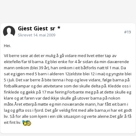
Gjest Gjest_sr_*
#19
Skrevet
14. mai 2009
Hei.
Vil berre seie at det er mulig å gå vidare med livet etter tap av
ektefelle/far til barna. Eg blei enke for 4 år sidan da min daværende
mann omkom (blei 39 år), han omkom i eit båtforlis natt til 1 mai. Da
sat eg igjen med 5 barn i alderen 12(eldste blei 12 i mai) og yngste blei
5 i Juli. Det var berre å bite tenna i hop og leve vidare, følge barna på
fotballkampar og dei ativitetane som dei skulle delta på. Kledde oss i
finklede og gjekk på 17 mai feiring.Forbante meg på at dette skulle eg
klare og at faren var død ikkje skulle gå utover barna på nokon
måte.Året etterpå møtte eg min noværande mann, har fått eit barn i
lag og gifta oss i fjord. Det går veldig fint med alle barna,vi har eit godt
liv. Så for alle som kjem i ein slik situasjon og verte aleine.Det går å få
eit fint liv.