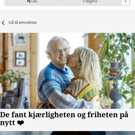
Del
Følgere
1
Gå til emneliste