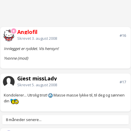
Anglofil
#16
Skrevet
3. august 2008
Innlegget er ryddet. Vis hensyn!
Yvonne (mod)
Gjest missLady
#17
Skrevet
5. august 2008
Kondolerer... Utrolig trist!
Masse masse lykke til, til deg og sønnen
din
8 måneder senere...