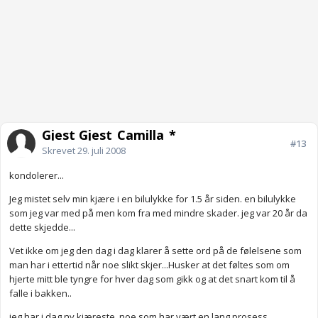
Gjest Gjest_Camilla_*
#13
Skrevet
29. juli 2008
kondolerer...
Jeg mistet selv min kjære i en bilulykke for 1.5 år siden. en bilulykke
som jeg var med på men kom fra med mindre skader. jeg var 20 år da
dette skjedde...
Vet ikke om jeg den dag i dag klarer å sette ord på de følelsene som
man har i ettertid når noe slikt skjer...Husker at det føltes som om
hjerte mitt ble tyngre for hver dag som gikk og at det snart kom til å
falle i bakken..
jeg har i dag ny kjæreste, noe som har vært en lang prosess....