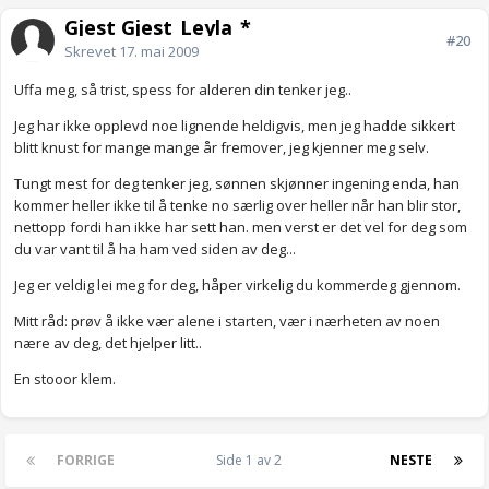
Gjest Gjest_Leyla_*
#20
Skrevet
17. mai 2009
Uffa meg, så trist, spess for alderen din tenker jeg..
Jeg har ikke opplevd noe lignende heldigvis, men jeg hadde sikkert
blitt knust for mange mange år fremover, jeg kjenner meg selv.
Tungt mest for deg tenker jeg, sønnen skjønner ingening enda, han
kommer heller ikke til å tenke no særlig over heller når han blir stor,
nettopp fordi han ikke har sett han. men verst er det vel for deg som
du var vant til å ha ham ved siden av deg...
Jeg er veldig lei meg for deg, håper virkelig du kommerdeg gjennom.
Mitt råd: prøv å ikke vær alene i starten, vær i nærheten av noen
nære av deg, det hjelper litt..
En stooor klem.
FORRIGE
Side 1 av 2
NESTE