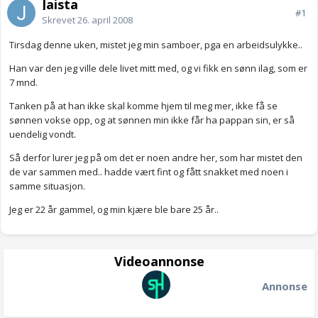
Jaista
#1
Skrevet
26. april 2008
Tirsdag denne uken, mistet jeg min samboer, pga en arbeidsulykke..
Han var den jeg ville dele livet mitt med, og vi fikk en sønn ilag, som er
7 mnd.
Tanken på at han ikke skal komme hjem til meg mer, ikke få se
sønnen vokse opp, og at sønnen min ikke får ha pappan sin, er så
uendelig vondt.
Så derfor lurer jeg på om det er noen andre her, som har mistet den
de var sammen med.. hadde vært fint og fått snakket med noen i
samme situasjon.
Jeg er 22 år gammel, og min kjære ble bare 25 år..
Videoannonse
Annonse