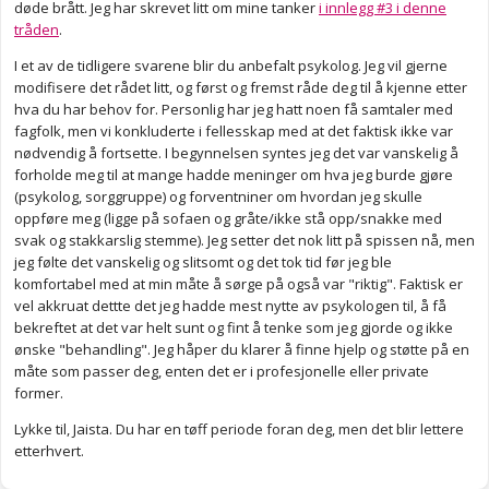
døde brått. Jeg har skrevet litt om mine tanker
i innlegg #3 i denne
tråden
.
I et av de tidligere svarene blir du anbefalt psykolog. Jeg vil gjerne
modifisere det rådet litt, og først og fremst råde deg til å kjenne etter
hva du har behov for. Personlig har jeg hatt noen få samtaler med
fagfolk, men vi konkluderte i fellesskap med at det faktisk ikke var
nødvendig å fortsette. I begynnelsen syntes jeg det var vanskelig å
forholde meg til at mange hadde meninger om hva jeg burde gjøre
(psykolog, sorggruppe) og forventniner om hvordan jeg skulle
oppføre meg (ligge på sofaen og gråte/ikke stå opp/snakke med
svak og stakkarslig stemme). Jeg setter det nok litt på spissen nå, men
jeg følte det vanskelig og slitsomt og det tok tid før jeg ble
komfortabel med at min måte å sørge på også var "riktig". Faktisk er
vel akkruat dettte det jeg hadde mest nytte av psykologen til, å få
bekreftet at det var helt sunt og fint å tenke som jeg gjorde og ikke
ønske "behandling". Jeg håper du klarer å finne hjelp og støtte på en
måte som passer deg, enten det er i profesjonelle eller private
former.
Lykke til, Jaista. Du har en tøff periode foran deg, men det blir lettere
etterhvert.