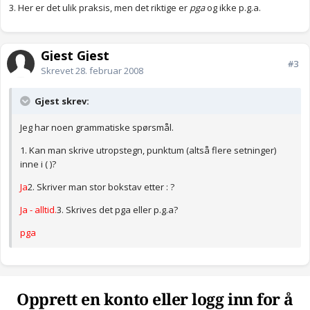
3. Her er det ulik praksis, men det riktige er
pga
og ikke p.g.a.
Gjest Gjest
#3
Skrevet
28. februar 2008
Gjest skrev:
Jeg har noen grammatiske spørsmål.
1. Kan man skrive utropstegn, punktum (altså flere setninger)
inne i ( )?
Ja
2. Skriver man stor bokstav etter : ?
Ja - alltid.
3. Skrives det pga eller p.g.a?
pga
Opprett en konto eller logg inn for å