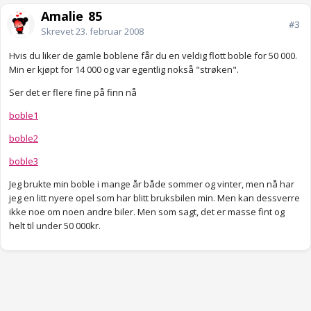
Amalie_85
#3
Skrevet
23. februar 2008
Hvis du liker de gamle boblene får du en veldig flott boble for 50 000.
Min er kjøpt for 14 000 og var egentlig nokså "strøken".
Ser det er flere fine på finn nå
boble1
boble2
boble3
Jeg brukte min boble i mange år både sommer og vinter, men nå har
jeg en litt nyere opel som har blitt bruksbilen min. Men kan dessverre
ikke noe om noen andre biler. Men som sagt, det er masse fint og
helt til under 50 000kr.