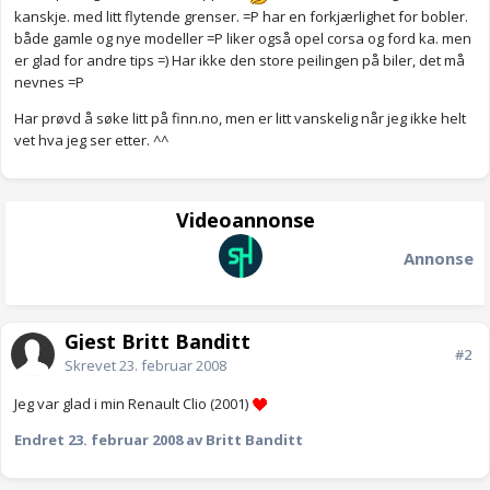
kanskje. med litt flytende grenser. =P har en forkjærlighet for bobler.
både gamle og nye modeller =P liker også opel corsa og ford ka. men
er glad for andre tips =) Har ikke den store peilingen på biler, det må
nevnes =P
Har prøvd å søke litt på finn.no, men er litt vanskelig når jeg ikke helt
vet hva jeg ser etter. ^^
Videoannonse
Annonse
Gjest Britt Banditt
#2
Skrevet
23. februar 2008
Jeg var glad i min Renault Clio (2001)
Endret
23. februar 2008
av Britt Banditt