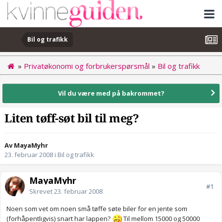
Bil og trafikk
»
Privatøkonomi og forbrukerspørsmål
»
Bil og trafikk
Vil du være med på bakrommet?
Liten tøff-søt bil til meg?
Av MayaMyhr
23. februar 2008
i
Bil og trafikk
MayaMyhr
#1
Skrevet
23. februar 2008
Noen som vet om noen små tøffe søte biler for en jente som
(forhåpentligvis) snart har lappen?
Til mellom 15000 og 50000