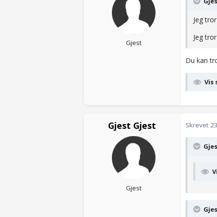
Gjes
Jeg tro
Jeg tro
Gjest
Du kan tro
Vis 
Gjest Gjest
Skrevet
23
Gjes
V
Gjest
Gjes