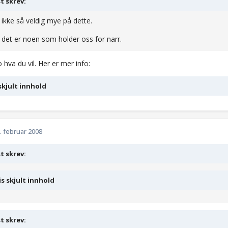
t skrev:
r ikke så veldig mye på dette.
r det er noen som holder oss for narr.
 hva du vil. Her er mer info:
skjult innhold
. februar 2008
t skrev:
is skjult innhold
t skrev: