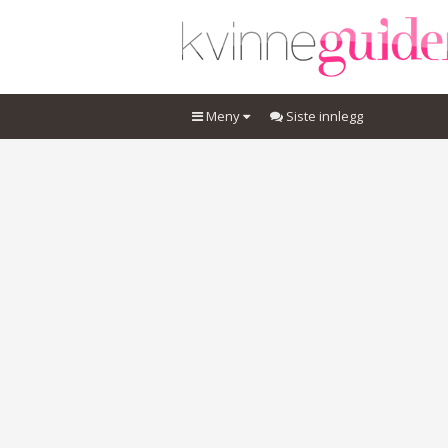
Meny
Siste innlegg