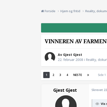
Forside
Hjem og fritid
Reality, dokum
VINNEREN AV FARMEN 
Av Gjest Gjest
22. februar 2008
i
Reality, doku
1
2
3
4
NESTE
Side 1
Gjest Gjest
Skrevet
22
Vis 