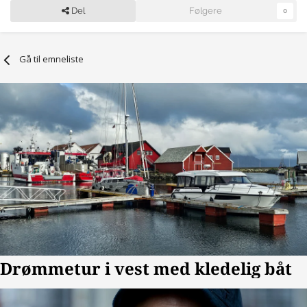
Del
Følgere
0
Gå til emneliste