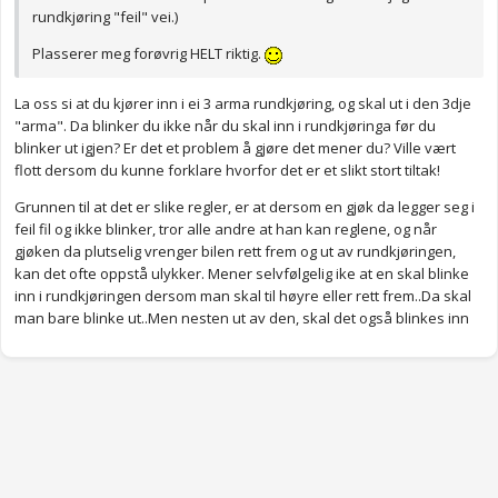
rundkjøring "feil" vei.)
Plasserer meg forøvrig HELT riktig.
La oss si at du kjører inn i ei 3 arma rundkjøring, og skal ut i den 3dje
"arma". Da blinker du ikke når du skal inn i rundkjøringa før du
blinker ut igjen? Er det et problem å gjøre det mener du? Ville vært
flott dersom du kunne forklare hvorfor det er et slikt stort tiltak!
Grunnen til at det er slike regler, er at dersom en gjøk da legger seg i
feil fil og ikke blinker, tror alle andre at han kan reglene, og når
gjøken da plutselig vrenger bilen rett frem og ut av rundkjøringen,
kan det ofte oppstå ulykker. Mener selvfølgelig ike at en skal blinke
inn i rundkjøringen dersom man skal til høyre eller rett frem..Da skal
man bare blinke ut..Men nesten ut av den, skal det også blinkes inn