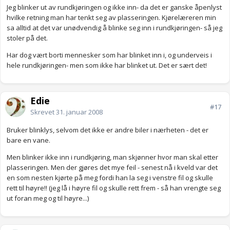
Jeg blinker ut av rundkjøringen og ikke inn- da det er ganske åpenlyst
hvilke retning man har tenkt seg av plasseringen. Kjørelæreren min
sa alltid at det var unødvendig å blinke seg inn i rundkjøringen- så jeg
stoler på det.
Har dog vært borti mennesker som har blinket inn i, og underveis i
hele rundkjøringen- men som ikke har blinket ut. Det er sært det!
Edie
#17
Skrevet
31. januar 2008
Bruker blinklys, selvom det ikke er andre biler i nærheten - det er
bare en vane.
Men blinker ikke inn i rundkjøring, man skjønner hvor man skal etter
plasseringen. Men der gjøres det mye feil - senest nå i kveld var det
en som nesten kjørte på meg fordi han la seg i venstre fil og skulle
rett til høyre!! (jeg lå i høyre fil og skulle rett frem - så han vrengte seg
ut foran meg og til høyre...)