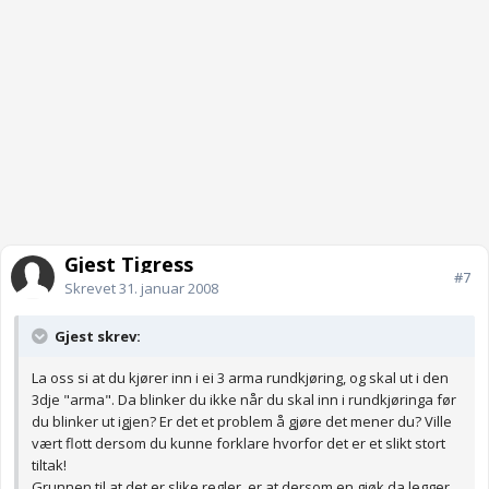
Gjest Tigress
#7
Skrevet
31. januar 2008
Gjest skrev:
La oss si at du kjører inn i ei 3 arma rundkjøring, og skal ut i den
3dje "arma". Da blinker du ikke når du skal inn i rundkjøringa før
du blinker ut igjen? Er det et problem å gjøre det mener du? Ville
vært flott dersom du kunne forklare hvorfor det er et slikt stort
tiltak!
Grunnen til at det er slike regler, er at dersom en gjøk da legger