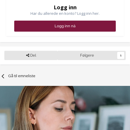
Logg inn
Har du allerede en konto? Logg inn her.
Logg inn nå
Del
Følgere
1
Gå til emneliste