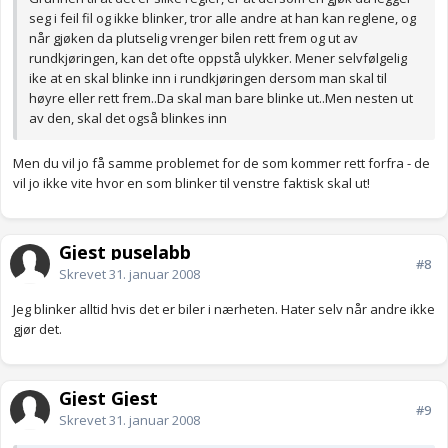
seg i feil fil og ikke blinker, tror alle andre at han kan reglene, og
når gjøken da plutselig vrenger bilen rett frem og ut av
rundkjøringen, kan det ofte oppstå ulykker. Mener selvfølgelig
ike at en skal blinke inn i rundkjøringen dersom man skal til
høyre eller rett frem..Da skal man bare blinke ut..Men nesten ut
av den, skal det også blinkes inn
Men du vil jo få samme problemet for de som kommer rett forfra - de
vil jo ikke vite hvor en som blinker til venstre faktisk skal ut!
Gjest puselabb
#8
Skrevet
31. januar 2008
Jeg blinker alltid hvis det er biler i nærheten. Hater selv når andre ikke
gjør det.
Gjest Gjest
#9
Skrevet
31. januar 2008