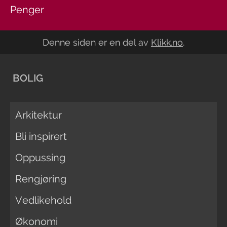
Penger
Denne siden er en del av
Klikk.no
.
BOLIG
Arkitektur
Bli inspirert
Oppussing
Rengjøring
Vedlikehold
Økonomi