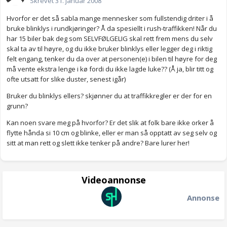
Skrevet
31. januar 2008
Hvorfor er det så sabla mange mennesker som fullstendig driter i å
bruke blinklys i rundkjøringer? Å da spesiellt i rush-traffikken! Når du
har 15 biler bak deg som SELVFØLGELIG skal rett frem mens du selv
skal ta av til høyre, og du ikke bruker blinklys eller legger deg i riktig
felt engang, tenker du da over at personen(e) i bilen til høyre for deg
må vente ekstra lenge i kø fordi du ikke lagde luke?? (Å ja, blir titt og
ofte utsatt for slike duster, senest igår)
Bruker du blinklys ellers? skjønner du at traffikkregler er der for en
grunn?
Kan noen svare meg på hvorfor? Er det slik at folk bare ikke orker å
flytte hånda si 10 cm og blinke, eller er man så opptatt av seg selv og
sitt at man rett og slett ikke tenker på andre? Bare lurer her!
Videoannonse
Annonse