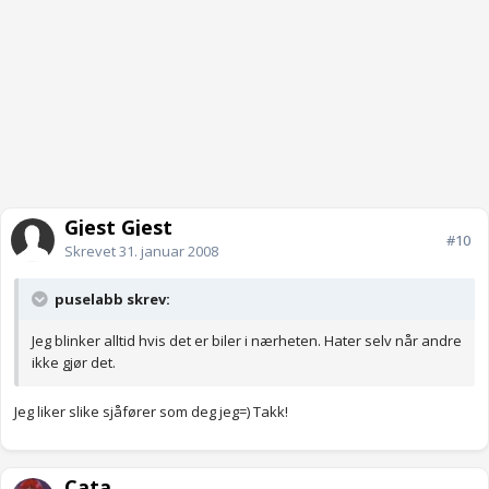
Gjest Gjest
#10
Skrevet
31. januar 2008
puselabb skrev:
Jeg blinker alltid hvis det er biler i nærheten. Hater selv når andre
ikke gjør det.
Jeg liker slike sjåfører som deg jeg=) Takk!
Cata