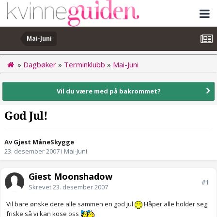
Mai-Juni
»
Dagbøker
»
Terminklubb
»
Mai-Juni
Vil du være med på bakrommet?
God Jul!
Av Gjest MåneSkygge
23. desember 2007
i
Mai-Juni
Gjest Moonshadow
#1
Skrevet
23. desember 2007
Vil bare ønske dere alle sammen en god jul
Håper alle holder seg
friske så vi kan kose oss