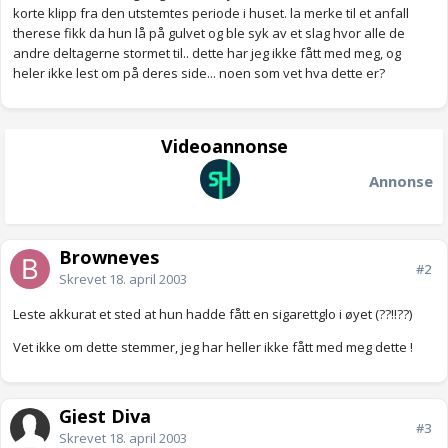
korte klipp fra den utstemtes periode i huset. la merke til et anfall
therese fikk da hun lå på gulvet og ble syk av et slag hvor alle de
andre deltagerne stormet til.. dette har jeg ikke fått med meg, og
heler ikke lest om på deres side... noen som vet hva dette er?
Videoannonse
Annonse
Browneyes
#2
Skrevet
18. april 2003
Leste akkurat et sted at hun hadde fått en sigarettglo i øyet (??!!??)
Vet ikke om dette stemmer, jeg har heller ikke fått med meg dette !
Gjest Diva
#3
Skrevet
18. april 2003