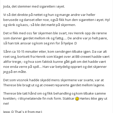
Joda, det stemmer med sigaretten i øyet.
Vi så det direkte på nettet og hun og mange andre var heller
berusede og danset eller noe, også fikk hun den sigaretten i øyet. Hyl
og skrik og kaos,- så ble det mørkt på skjermen.
Det vi fikk med oss før skjermen ble svart, rev Henrik opp de rørene
som danner gjerdet mellom rik og fattig..... De andre var jo helt pære,
så han tok ansvar og kom seg inn for å hjelpe :D
Sånn ca 10-15 minutter etter, kom sendingen tilbake igjen. Da var alt
roet seg, bortsett fra Henrik som klaget over at BB-crewet hadde vært
altfor treige,- og hva som faktisk kunne gått galt om det hadde vært
noe enda verre på spill.... Han var betydelig opprørt og det skjønner
jeg på en måte.
Det som vissnok hadde skjedd mens skjermene var svarte, var at
Therese ble bragt ut og at crewet reparerte gjerdet mellom lagene.
Therese ble tatt hånd om og fikk behandling og kom tilbake samme
kvelden,- i tilsynelatende fin nok form. Stakkar
Hørtes ikke gøy ut
nei!
Jepp :D That`s it from me:)