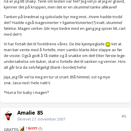
nå er jeg litt shaky. Tenk om testen var feil? Jeg vet jo at jeg er gravid,
kjenner det på kroppen, men det er en skummel tanke allikavel!
Tanken på brødmat og sjokolade byr meg imot...Hvem hadde trodd
det? Hadde også magesmerter + ligamentsmerter(?) inatt..skummel
følelse. Magen verker..blir mye bedre med en gang jeg spiser litt..rart
med det=)
Vi har fortalt det til foreldrene våres. De ble kjempeglade
Vet at
man bør vente med å fortelle, men sambo klarte ikke slappe av før
de visste. Også godt å få støtte og å snakke om det! Etter første lege-
undersøkelse om 6uker, skal vi fortelle det til søsken og venner. Hvis
alt går bra da selvfølgelig! (Bank i bordet) hehe
Jaja, jeg får vel ta meg en tur ut snart. Blå himmel, sol og mye
snø...lava ned i hele natt=)
*Hurra for baby i magen*
Amalie_85
#5
Skrevet
27. november 2007
GRATTIS