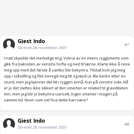
Gjest Indo
#7
Skrevet
28. november 2007
I natt skjedde det merkelige ting. Vokna av en intens ryggsmerte som
gikk fra baksiden av venstre hofte og ned til tærne..Klarte ikke å reise
meg opp med det første å sambo ble bekymra. Tilslutt kom jeg meg
opp i ståstilling og fikk bevegd meg litt og tøyd ut. Ble bedre etter en
stund, men jeg kjenner det litt i ryggen ennå..Kun på venstre side..Nå
er jo det slettes ikke sikkert at den smerten er relatert til graviditeten
min, men jeg blir jo bekymra uansett..Ingen smerter i magen på
samme tid. Noen som vet hva dette kan være?
Gjest Indo
#8
Skrevet
28. november 2007