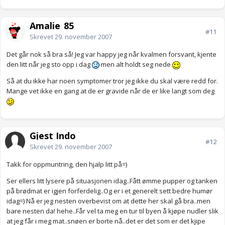
Amalie_85
#11
Skrevet
29. november 2007
Det går nok så bra så! Jeg var happy jeg når kvalmen forsvant, kjente
den litt når jeg sto opp i dag
men alt holdt seg nede
Så at du ikke har noen symptomer tror jeg ikke du skal være redd for.
Mange vet ikke en gang at de er gravide når de er like langt som deg
Gjest Indo
#12
Skrevet
29. november 2007
Takk for oppmuntring, den hjalp litt på=)
Ser ellers litt lysere på situasjonen idag..Fått ømme pupper og tanken
på brødmat er igjen forferdelig..Og er i et generelt sett bedre humør
idag=) Nå er jeg nesten overbevist om at dette her skal gå bra..men
bare nesten da! hehe..Får vel ta meg en tur til byen å kjøpe nudler slik
at jeg får i meg mat..snøen er borte nå..det er det som er det kjipe