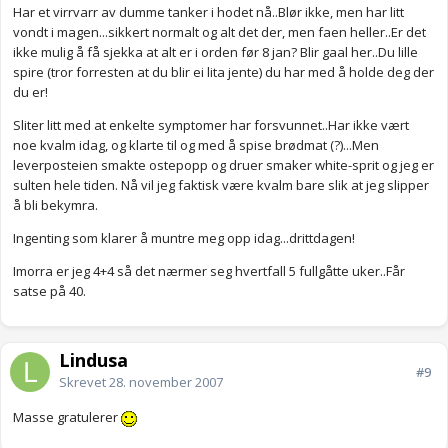
Har et virrvarr av dumme tanker i hodet nå..Blør ikke, men har litt
vondt i magen...sikkert normalt og alt det der, men faen heller..Er det
ikke mulig å få sjekka at alt er i orden før 8 jan? Blir gaal her..Du lille
spire (tror forresten at du blir ei lita jente) du har med å holde deg der
du er!
Sliter litt med at enkelte symptomer har forsvunnet..Har ikke vært
noe kvalm idag, og klarte til og med å spise brødmat (?)...Men
leverposteien smakte ostepopp og druer smaker white-sprit og jeg er
sulten hele tiden. Nå vil jeg faktisk være kvalm bare slik at jeg slipper
å bli bekymra.
Ingenting som klarer å muntre meg opp idag...drittdagen!
Imorra er jeg 4+4 så det nærmer seg hvertfall 5 fullgåtte uker..Får
satse på 40.
Lindusa
#9
Skrevet
28. november 2007
Masse gratulerer