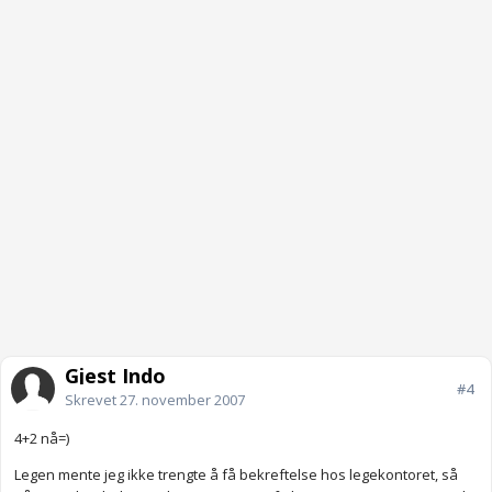
Gjest Indo
#4
Skrevet
27. november 2007
4+2 nå=)
Legen mente jeg ikke trengte å få bekreftelse hos legekontoret, så