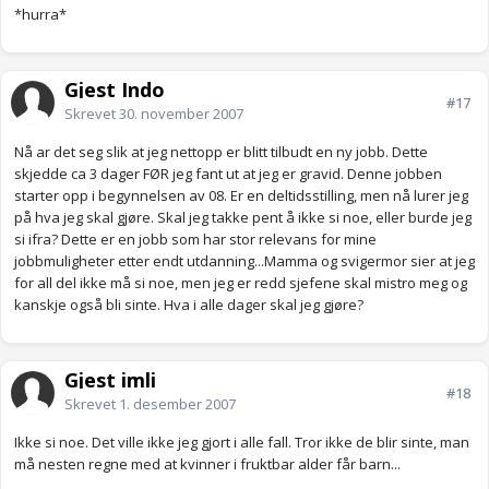
*hurra*
Gjest Indo
#17
Skrevet
30. november 2007
Nå ar det seg slik at jeg nettopp er blitt tilbudt en ny jobb. Dette
skjedde ca 3 dager FØR jeg fant ut at jeg er gravid. Denne jobben
starter opp i begynnelsen av 08. Er en deltidsstilling, men nå lurer jeg
på hva jeg skal gjøre. Skal jeg takke pent å ikke si noe, eller burde jeg
si ifra? Dette er en jobb som har stor relevans for mine
jobbmuligheter etter endt utdanning...Mamma og svigermor sier at jeg
for all del ikke må si noe, men jeg er redd sjefene skal mistro meg og
kanskje også bli sinte. Hva i alle dager skal jeg gjøre?
Gjest imli
#18
Skrevet
1. desember 2007
Ikke si noe. Det ville ikke jeg gjort i alle fall. Tror ikke de blir sinte, man
må nesten regne med at kvinner i fruktbar alder får barn...