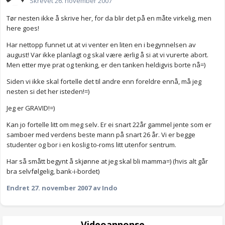
Skrevet
26. november 2007
Tør nesten ikke å skrive her, for da blir det på en måte virkelig, men
here goes!
Har nettopp funnet ut at vi venter en liten en i begynnelsen av
august! Var ikke planlagt og skal være ærlig å si at vi vurerte abort.
Men etter mye prat og tenking, er den tanken heldigvis borte nå=)
Siden vi ikke skal fortelle det til andre enn foreldre ennå, må jeg
nesten si det her isteden!=)
Jeg er GRAVID!=)
Kan jo fortelle litt om meg selv. Er ei snart 22år gammel jente som er
samboer med verdens beste mann på snart 26 år. Vi er begge
studenter og bor i en koslig to-roms litt utenfor sentrum.
Har så smått begynt å skjønne at jeg skal bli mamma=) (hvis alt går
bra selvfølgelig, bank-i-bordet)
Endret
27. november 2007
av Indo
Videoannonse