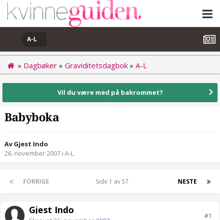
A-L
»
Dagbøker
»
Graviditetsdagbok
»
A-L
Vil du være med på bakrommet?
Babyboka
Av Gjest Indo
26. november 2007
i
A-L
FORRIGE
Side 1 av 57
NESTE
Gjest Indo
#1