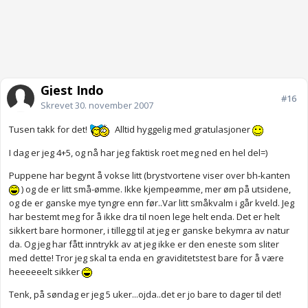
Gjest Indo
#16
Skrevet
30. november 2007
Tusen takk for det!
Alltid hyggelig med gratulasjoner
I dag er jeg 4+5, og nå har jeg faktisk roet meg ned en hel del=)
Puppene har begynt å vokse litt (brystvortene viser over bh-kanten
) og de er litt små-ømme. Ikke kjempeømme, mer øm på utsidene,
og de er ganske mye tyngre enn før..Var litt småkvalm i går kveld. Jeg
har bestemt meg for å ikke dra til noen lege helt enda. Det er helt
sikkert bare hormoner, i tillegg til at jeg er ganske bekymra av natur
da. Og jeg har fått inntrykk av at jeg ikke er den eneste som sliter
med dette! Tror jeg skal ta enda en graviditetstest bare for å være
heeeeeelt sikker
Tenk, på søndag er jeg 5 uker...ojda..det er jo bare to dager til det!