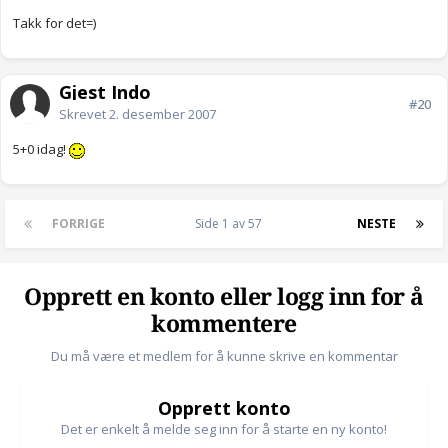
Takk for det=)
Gjest Indo
#20
Skrevet
2. desember 2007
5+0 idag!
FORRIGE
Side 1 av 57
NESTE
Opprett en konto eller logg inn for å
kommentere
Du må være et medlem for å kunne skrive en kommentar
Opprett konto
Det er enkelt å melde seg inn for å starte en ny konto!