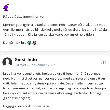
På tide å titte innom her, vel!
Kjenner godt igjen alle tankene dine, Indo - satser på at alt er ok med
den lille, men hvis du blir skikkelig urolig får du dra til legen, lell - så du
får ro i kroppen. Kjip jul om du skal være bekymret hele tiden!
Det går nok bra
Gjest Indo
#14
Skrevet
29. november 2007
Ja du har vel egentlig rett...Jeg burde dra til legen for å få roet meg
ned...Har ringt dit et par ganger og prata med sekreterene om ditt og
datt. Føler meg overhysterisk på en måte..Det er heller ingen ledige
timer i nærmeste fremtid, så lurer vel egentlig på å ringe til en lege på
lokal-sykehuset å høre om de kan sjekke meg istedenfor. Tror jeg
gjør det imorgen=)
Hygglig at du stakk innom her=)