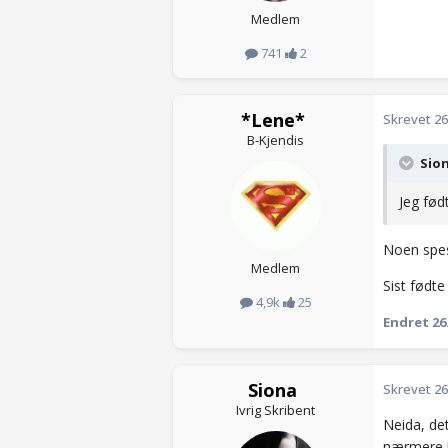
Medlem
741
2
*Lene*
Skrevet
26
B-Kjendis
Sion
Jeg fød
Noen spes
Medlem
Sist fødte
4,9k
25
Endret
26
Siona
Skrevet
26
Ivrig Skribent
Neida, de
nærmere U