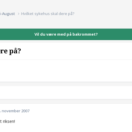
li-August
Hvilket sykehus skal dere på?
Vil du være med på bakrommet?
ere på?
. november 2007
t riksen!