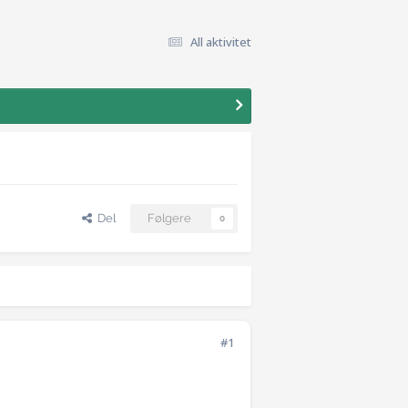
All aktivitet
Del
Følgere
0
#1