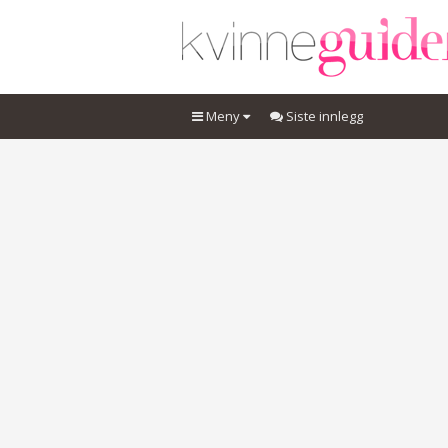
Meny
Siste innlegg