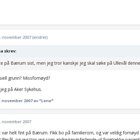
. november 2007
(endret)
a skrev:
te på Bærum sist, men jeg tror kanskje jeg skal søke på Ullevål denn
iell grunn? Missfornøyd?
 jeg på Aker Sykehus.
. november 2007
av *Lene*
. november 2007
t var helt fint på Bærum. Fikk bo på familierom, og var veldig fornøy
llevål, og jeg tror jeg som andregangsfødende vil foretrekke pasien