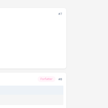
#7
#8
Forfatter