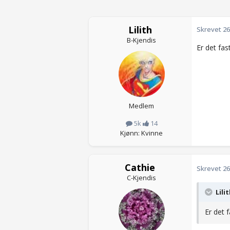
Lilith
Skrevet
26
B-Kjendis
Er det fas
Medlem
5k
14
Kjønn: Kvinne
Cathie
Skrevet
26
C-Kjendis
Lili
Er det 