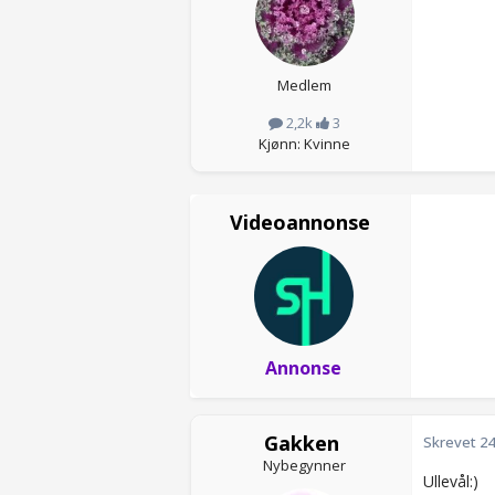
Medlem
2,2k
3
Kjønn: Kvinne
Videoannonse
Annonse
Gakken
Skrevet
24
Nybegynner
Ullevål:)