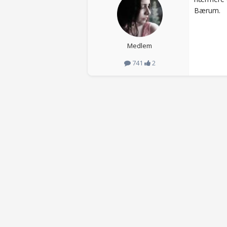
Bærum.
Medlem
741
2