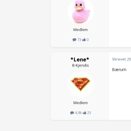
Medlem
73
0
*Lene*
Skrevet
25
B-Kjendis
Bærum
Medlem
4,9k
25