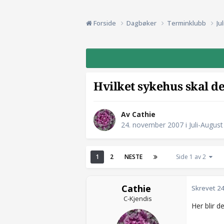
Forside
Dagbøker
Terminklubb
Ju
Hvilket sykehus skal d
Av Cathie
24. november 2007
i
Juli-August
1
2
NESTE
Side 1 av 2
Cathie
Skrevet
24
C-Kjendis
Her blir de