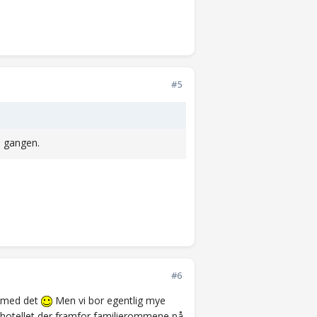
#5
e gangen.
#6
d med det
Men vi bor egentlig mye
thotellet der framfor familierommene på