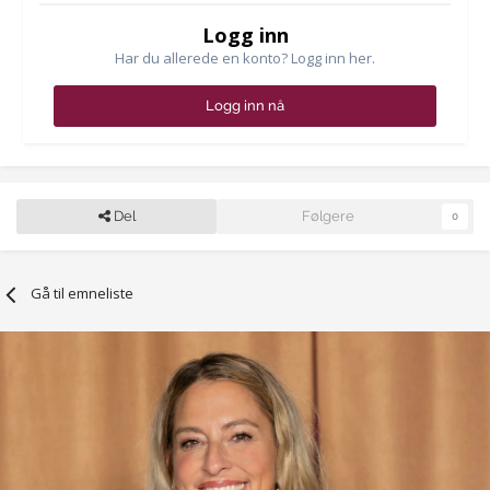
Logg inn
Har du allerede en konto? Logg inn her.
Logg inn nå
Del
Følgere
0
Gå til emneliste