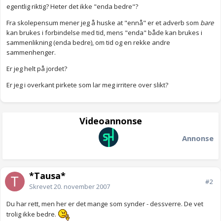
egentlig riktig? Heter det ikke "enda bedre"?
Fra skolepensum mener jeg å huske at "ennå" er et adverb som
bare
kan brukes i forbindelse med tid, mens "enda" både kan brukes i
sammenlikning (enda bedre), om tid og en rekke andre
sammenhenger.
Er jeg helt på jordet?
Er jeg i overkant pirkete som lar meg irritere over slikt?
Videoannonse
Annonse
*Tausa*
#2
Skrevet
20. november 2007
Du har rett, men her er det mange som synder - dessverre. De vet
trolig ikke bedre.