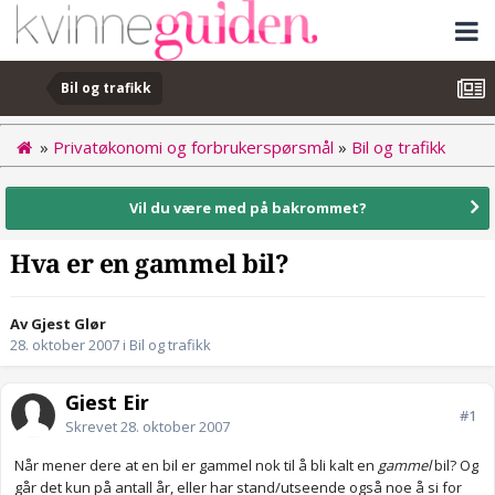
Bil og trafikk
»
Privatøkonomi og forbrukerspørsmål
»
Bil og trafikk
Vil du være med på bakrommet?
Hva er en gammel bil?
Av Gjest Glør
28. oktober 2007
i
Bil og trafikk
Gjest Eir
#1
Skrevet
28. oktober 2007
Når mener dere at en bil er gammel nok til å bli kalt en
gammel
bil? Og
går det kun på antall år, eller har stand/utseende også noe å si for