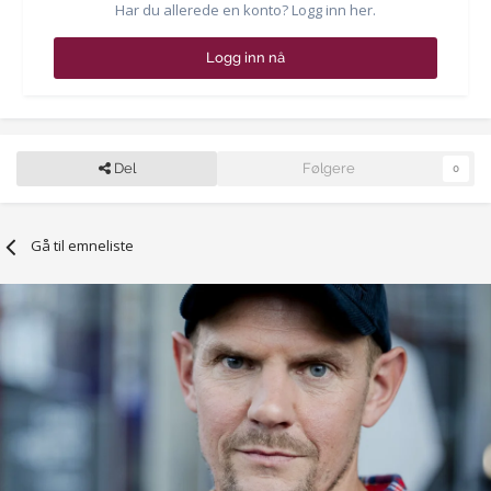
Har du allerede en konto? Logg inn her.
Logg inn nå
Del
Følgere
0
Gå til emneliste