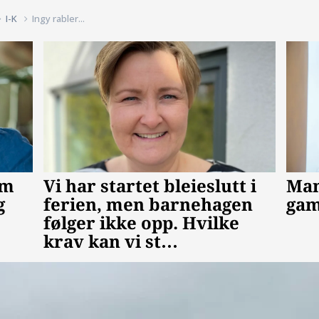
I-K
Ingy rabler...