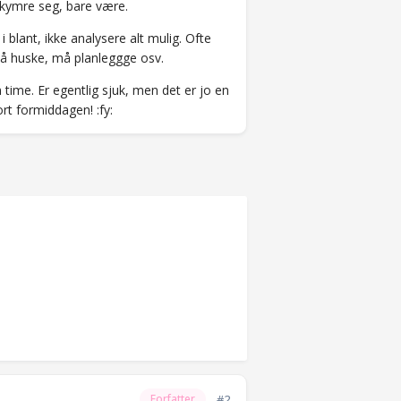
bekymre seg, bare være.
blant, ikke analysere alt mulig. Ofte
 må huske, må planleggge osv.
en time. Er egentlig sjuk, men det er jo en
rt formiddagen! :fy:
#2
Forfatter