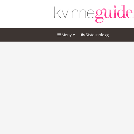
Meny
Siste innlegg