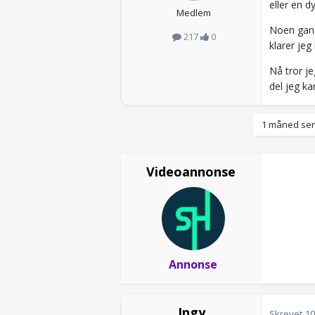
eller en d
Medlem
Noen gange
217
0
klarer jeg
Nå tror je
del jeg ka
1 måned sen
Videoannonse
Annonse
Ingy
Skrevet
10