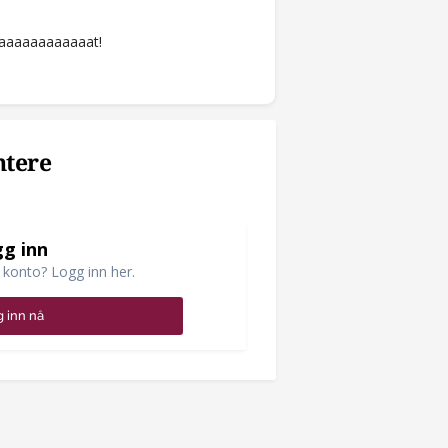
 Laaaaaaaaaaaat!
ntere
g inn
 konto? Logg inn her.
 inn nå