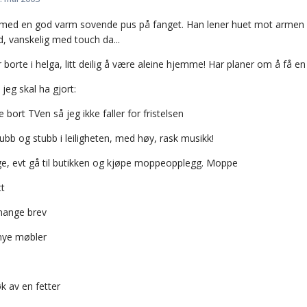
r med en god varm sovende pus på fanget. Han lener huet mot armen 
, vanskelig med touch da...
borte i helga, litt deilig å være aleine hjemme! Har planer om å få en 
 jeg skal ha gjort:
bort TVen så jeg ikke faller for fristelsen
ubb og stubb i leiligheten, med høy, rask musikk!
ge, evt gå til butikken og kjøpe moppeopplegg. Moppe
tt
 mange brev
nye møbler
k av en fetter