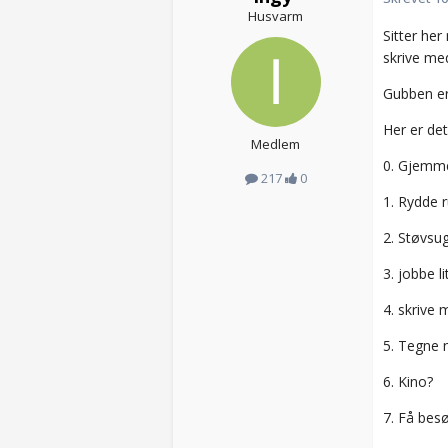
Husvarm
Sitter he
skrive med
Gubben er 
Her er det
Medlem
0. Gjemme 
217
0
1. Rydde r
2. Støvsu
3. jobbe li
4. skrive
5. Tegne 
6. Kino?
7. Få besø