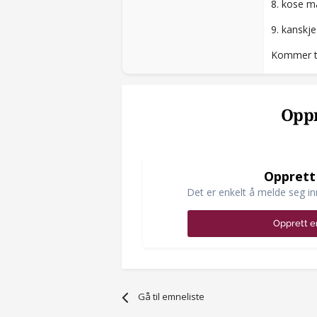
8. kose 
9. kanskje
Kommer ti
Oppr
Opprett
Det er enkelt å melde seg in
Opprett e
Gå til emneliste