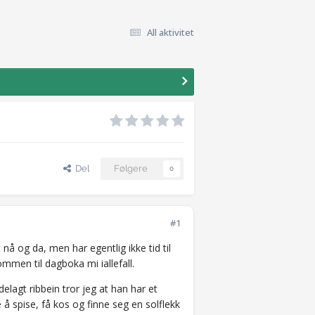
All aktivitet
Del
Følgere
0
#1
t nå og da, men har egentlig ikke tid til
kommen til dagboka mi iallefall.
elagt ribbein tror jeg at han har et
å spise, få kos og finne seg en solflekk