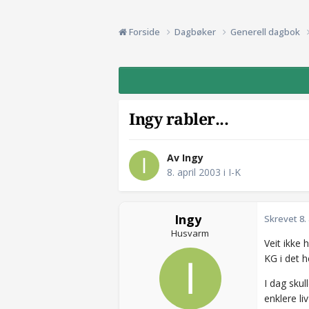
Forside
Dagbøker
Generell dagbok
Ingy rabler...
Av Ingy
8. april 2003
i
I-K
Ingy
Skrevet
8.
Husvarm
Veit ikke 
KG i det h
I dag skul
enklere l