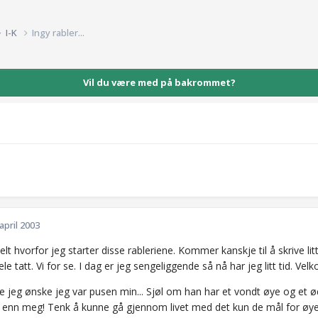
I-K
Ingy rabler...
Vil du være med på bakrommet?
 april 2003
helt hvorfor jeg starter disse rableriene. Kommer kanskje til å skrive lit
ele tatt. Vi for se. I dag er jeg sengeliggende så nå har jeg litt tid. Vel
le jeg ønske jeg var pusen min... Sjøl om han har et vondt øye og et ød
iv enn meg! Tenk å kunne gå gjennom livet med det kun de mål for øye 