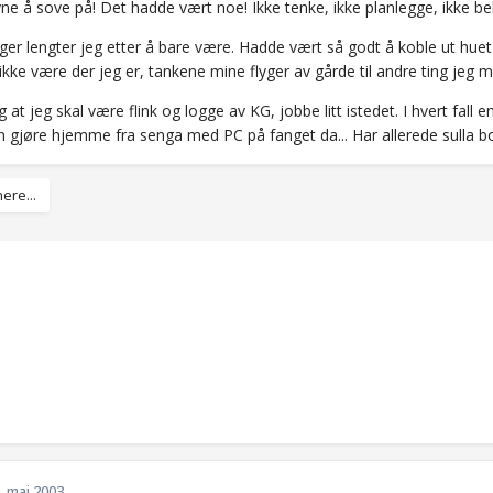
yne å sove på! Det hadde vært noe! Ikke tenke, ikke planlegge, ikke 
r lengter jeg etter å bare være. Hadde vært så godt å koble ut huet i 
 ikke være der jeg er, tankene mine flyger av gårde til andre ting jeg
g at jeg skal være flink og logge av KG, jobbe litt istedet. I hvert fall 
n gjøre hjemme fra senga med PC på fanget da... Har allerede sulla bo
ere...
. mai 2003