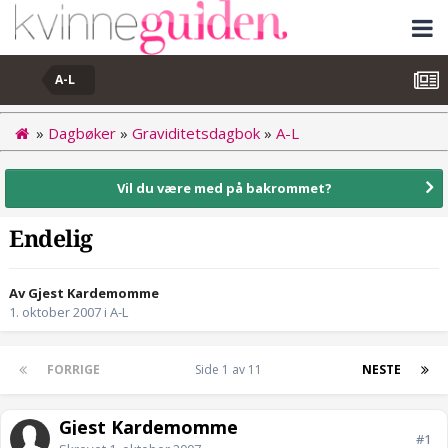
A-L
»
Dagbøker
»
Graviditetsdagbok
»
A-L
Vil du være med på bakrommet?
Endelig
Av Gjest Kardemomme
1. oktober 2007
i
A-L
FORRIGE
Side 1 av 11
NESTE
Gjest Kardemomme
#1