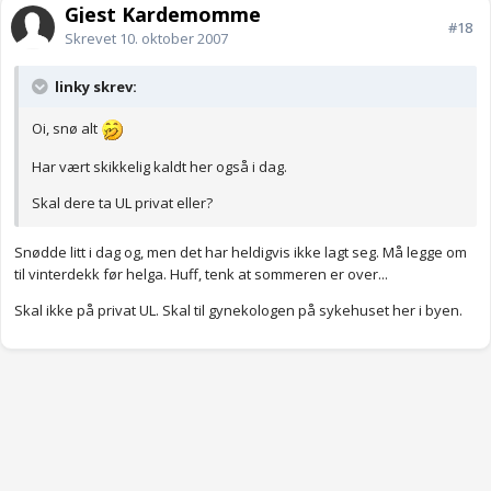
Gjest Kardemomme
#18
Skrevet
10. oktober 2007
linky skrev:
Oi, snø alt
Har vært skikkelig kaldt her også i dag.
Skal dere ta UL privat eller?
Snødde litt i dag og, men det har heldigvis ikke lagt seg. Må legge om
til vinterdekk før helga. Huff, tenk at sommeren er over...
Skal ikke på privat UL. Skal til gynekologen på sykehuset her i byen.