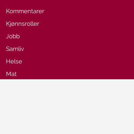
Kommentarer
Kjønnsroller
Jobb
Samliv
Helse
Mat
Penger
Denne siden er en del av
Klikk.no
.
BOLIG