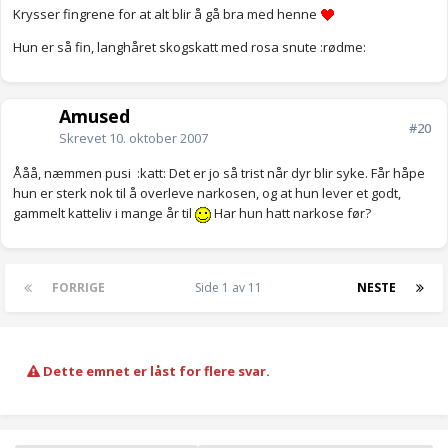
Krysser fingrene for at alt blir å gå bra med henne
Hun er så fin, langhåret skogskatt med rosa snute :rødme:
Amused
#20
Skrevet
10. oktober 2007
Ååå, næmmen pusi
:katt: Det er jo så trist når dyr blir syke. Får
håpe hun er sterk nok til å overleve narkosen, og at hun lever et
godt, gammelt katteliv i mange år til
Har hun hatt narkose før?
FORRIGE
Side 1 av 11
NESTE
Dette emnet er låst for flere svar.