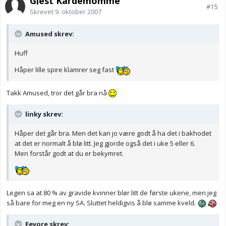
Gjest Kardemomme
#15
Skrevet
9. oktober 2007
Amused skrev:
Huff
Håper lille spire klamrer seg fast
Takk Amused, tror det går bra nå
linky skrev:
Håper det går bra. Men det kan jo være godt å ha det i bakhodet
at det er normalt å blø litt. Jeg gjorde også det i uke 5 eller 6.
Men forstår godt at du er bekymret.
Legen sa at 80 % av gravide kvinner blør litt de første ukene, men jeg
så bare for meg en ny SA. Sluttet heldigvis å blø samme kveld.
Eeyore skrev: