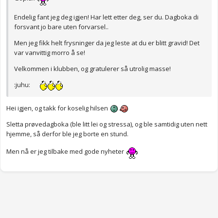
Endelig fant jeg deg igjen! Har lett etter deg, ser du. Dagboka di
forsvant jo bare uten forvarsel..
Men jeg fikk helt frysninger da jeg leste at du er blitt gravid! Det
var vanvittig morro å se!
Velkommen i klubben, og gratulerer så utrolig masse!
:juhu:
Hei igjen, og takk for koselig hilsen
Sletta prøvedagboka (ble litt lei og stressa), og ble samtidig uten nett
hjemme, så derfor ble jeg borte en stund.
Men nå er jeg tilbake med gode nyheter