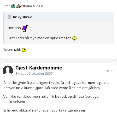
Stor
tilbake til deg!
linky skrev:
Heisann
Gratulerer så mye med en spire i magen
Tusen takk
Gjest Kardemomme
#11
Skrevet
6. oktober 2007
Å nei, begynte å blø tidligere i kveld. Dro til legevakta, men legen sa
det var lite vi kunne gjøre. Må bare vente å se om det går bra.
Var ikke rent blod, men heller litt lys rødt og slimete (beklager
beskrivelsen)
Er livredd akkurat nå for at en abort skal gjenta seg!