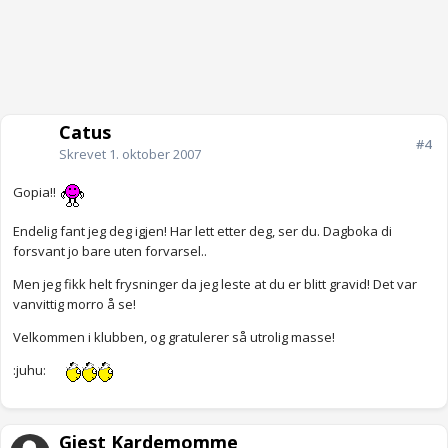
Catus
#4
Skrevet
1. oktober 2007
Gopia!!
Endelig fant jeg deg igjen! Har lett etter deg, ser du. Dagboka di
forsvant jo bare uten forvarsel..
Men jeg fikk helt frysninger da jeg leste at du er blitt gravid! Det var
vanvittig morro å se!
Velkommen i klubben, og gratulerer så utrolig masse!
:juhu:
Gjest Kardemomme