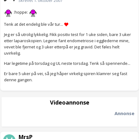
Skrevet
1. oktober 2007
:hoppe:
Tenk at det endelig ble vår tur...
Jeg er så utrolig lykkelig. Fikk positiv test for 1 uke siden, bare 3 uker
etter laparoskopien. Legene fant endometriose i egglederne mine,
vevet ble fjernet og 3 uker etterpå er jeg gravid. Det føles helt
uvirkelig.
Har legetime på torsdag og UL neste torsdag. Tenk så spennende...
Er bare 5 uker på vei, så jeg håper virkelig spiren klamrer seg fast
denne gangen.
Videoannonse
Annonse
MrsP