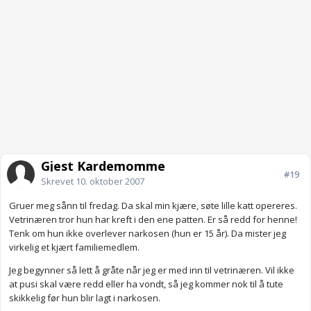
Gjest Kardemomme
#19
Skrevet
10. oktober 2007
Gruer meg sånn til fredag. Da skal min kjære, søte lille katt opereres.
Vetrinæren tror hun har kreft i den ene patten. Er så redd for henne!
Tenk om hun ikke overlever narkosen (hun er 15 år). Da mister jeg
virkelig et kjært familiemedlem.
Jeg begynner så lett å gråte når jeg er med inn til vetrinæren. Vil ikke
at pusi skal være redd eller ha vondt, så jeg kommer nok til å tute
skikkelig før hun blir lagt i narkosen.