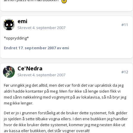
emi
#11
Skrevet
4. september 2007
*opprydding*
Endret
17. september 2007
av emi
Ce'Nedra
#12
Skrevet
4. september 2007
Før unngikk jeg det alltid, men det var fordi det var upraktisk da jeg
aldri hadde kontanter på meg. Men for ikke så lenge siden fikk vi
med sånn nøkkelring med vognmynt på av lokalavisa, så nå bryr jeg
meg ikke lenger.
Det er jo i grunnen forståelig at de bruker dette systemet, folk gidder
jo sjelden å sette tilbake vogna ellers. I den ene butikken jeg handler
hvor de ikke bruker dette systemet, kommer jeg meg nesten ikke ut
av kassa eller butikken, det står vogner overalt!