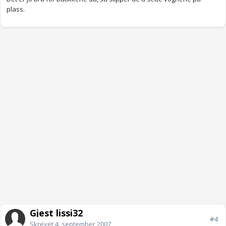
plass.
Gjest lissi32
#4
Skrevet
4. september 2007