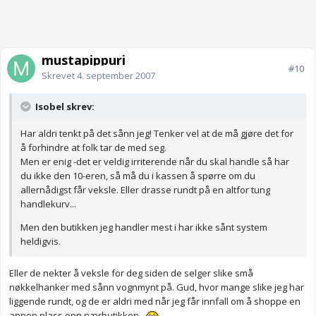
mustapippuri
#10
Skrevet
4. september 2007
Isobel skrev:
Har aldri tenkt på det sånn jeg! Tenker vel at de må gjøre det for
å forhindre at folk tar de med seg.
Men er enig -det er veldig irriterende når du skal handle så har
du ikke den 10-eren, så må du i kassen å spørre om du
allernådigst får veksle. Eller drasse rundt på en altfor tung
handlekurv...
Men den butikken jeg handler mest i har ikke sånt system
heldigvis.
Eller de nekter å veksle for deg siden de selger slike små
nøkkelhanker med sånn vognmynt på. Gud, hvor mange slike jeg har
liggende rundt, og de er aldri med når jeg får innfall om å shoppe en
annen plass enn nærbutikken