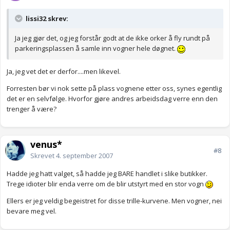
lissi32 skrev:
Ja jeg gjør det, og jeg forstår godt at de ikke orker å fly rundt på
parkeringsplassen å samle inn vogner hele døgnet.
Ja, jeg vet det er derfor....men likevel.
Forresten bør vi nok sette på plass vognene etter oss, synes egentlig
det er en selvfølge. Hvorfor gjøre andres arbeidsdag verre enn den
trenger å være?
venus*
#8
Skrevet
4. september 2007
Hadde jeg hatt valget, så hadde jeg BARE handlet i slike butikker.
Trege idioter blir enda verre om de blir utstyrt med en stor vogn
Ellers er jeg veldig begeistret for disse trille-kurvene. Men vogner, nei
bevare meg vel.