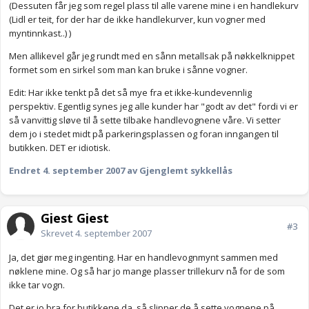
(Dessuten får jeg som regel plass til alle varene mine i en handlekurv
(Lidl er teit, for der har de ikke handlekurver, kun vogner med
myntinnkast..) )
Men allikevel går jeg rundt med en sånn metallsak på nøkkelknippet
formet som en sirkel som man kan bruke i sånne vogner.
Edit: Har ikke tenkt på det så mye fra et ikke-kundevennlig
perspektiv. Egentlig synes jeg alle kunder har "godt av det" fordi vi er
så vanvittig sløve til å sette tilbake handlevognene våre. Vi setter
dem jo i stedet midt på parkeringsplassen og foran inngangen til
butikken. DET er idiotisk.
Endret
4. september 2007
av Gjenglemt sykkellås
Gjest Gjest
#3
Skrevet
4. september 2007
Ja, det gjør meg ingenting. Har en handlevognmynt sammen med
nøklene mine. Og så har jo mange plasser trillekurv nå for de som
ikke tar vogn.
Det er jo bra for butikkene da, så slipper de å sette vognene på