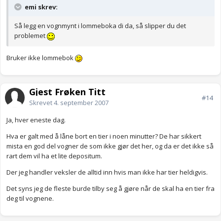
emi skrev:
Så legg en vognmynt i lommeboka di da, så slipper du det
problemet
Bruker ikke lommebok
Gjest Frøken Titt
#14
Skrevet
4. september 2007
Ja, hver eneste dag.
Hva er galt med å låne bort en tier i noen minutter? De har sikkert
mista en god del vogner de som ikke gjør det her, og da er det ikke så
rart dem vil ha et lite depositum.
Der jeg handler veksler de alltid inn hvis man ikke har tier heldigvis.
Det syns jeg de fleste burde tilby seg å gjøre når de skal ha en tier fra
deg til vognene.