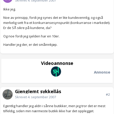
Skrevet
4. september 2007
Ikke jeg.
Noe av prinsipp, fordi jeg synes det er lite kundevennlig, og også
merkelig sett fra et konkurransesynspunkt (konkurranse i markedet).
Er de SÅ sikre på kundene, da?
Og noe fordi jeg sjelden har en 10er.
Handler jeg der, er det småinnkjøp.
Videoannonse
Annonse
Gjenglemt sykkellås
#2
Skrevet
4. september 2007
Egentlig handler jeg aldri i sånne butikker, men jeg tror det er mest
tilfeldig, siden min nærmeste butikk ikke har det opplegget.