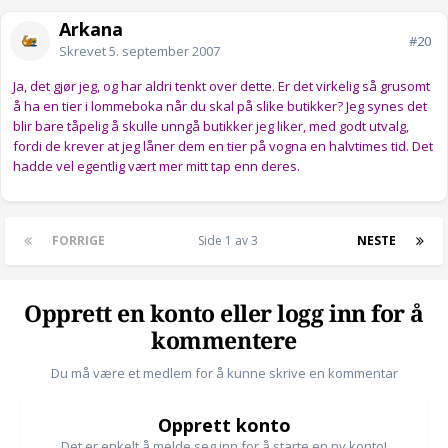
Arkana
#20
Skrevet
5. september 2007
Ja, det gjør jeg, og har aldri tenkt over dette. Er det virkelig så grusomt
å ha en tier i lommeboka når du skal på slike butikker? Jeg synes det
blir bare tåpelig å skulle unngå butikker jeg liker, med godt utvalg,
fordi de krever at jeg låner dem en tier på vogna en halvtimes tid. Det
hadde vel egentlig vært mer mitt tap enn deres.
FORRIGE
Side 1 av 3
NESTE
Opprett en konto eller logg inn for å
kommentere
Du må være et medlem for å kunne skrive en kommentar
Opprett konto
Det er enkelt å melde seg inn for å starte en ny konto!