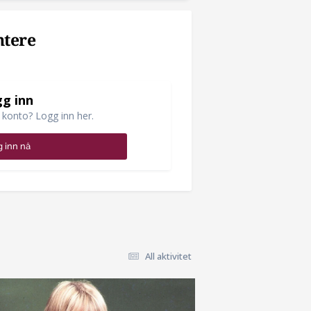
ntere
g inn
 konto? Logg inn her.
 inn nå
All aktivitet