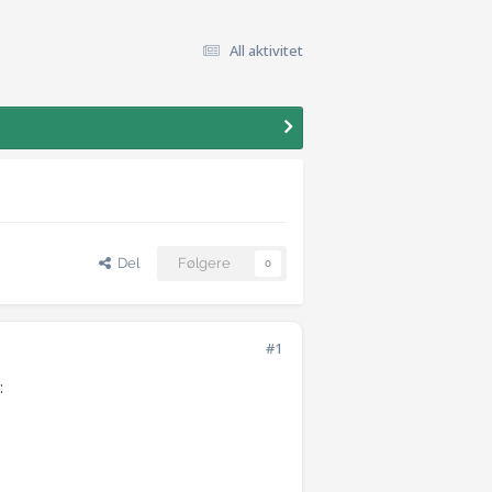
All aktivitet
Del
Følgere
0
#1
: