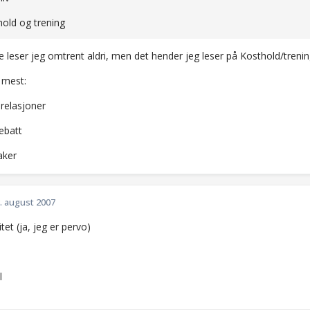
hold og trening
 leser jeg omtrent aldri, men det hender jeg leser på Kosthold/trenin
 mest:
 relasjoner
ebatt
aker
. august 2007
itet (ja, jeg er pervo)
l