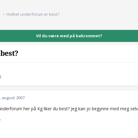
d
Hvilket underforum er best?
Vil du være med på bakrommet?
 best?
d
. august 2007
e underforum her på Kg liker du best? Jeg kan jo begynne med meg selv
e