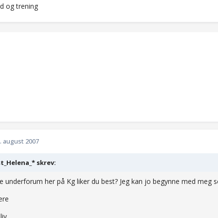
d og trening
. august 2007
t_Helena_* skrev:
lke underforum her på Kg liker du best? Jeg kan jo begynne med meg se
ære
liv