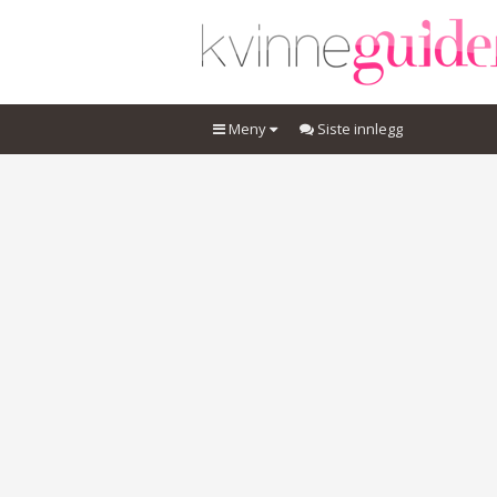
Meny
Siste innlegg