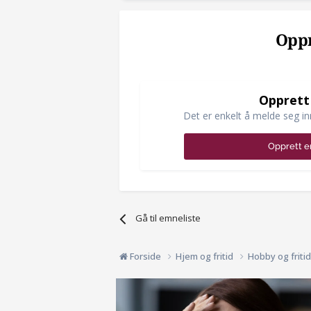
Oppr
Opprett
Det er enkelt å melde seg in
Opprett e
Gå til emneliste
Forside
Hjem og fritid
Hobby og friti