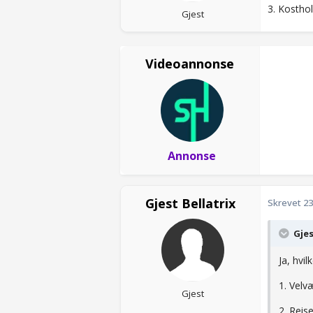
3. Kosthol
Gjest
Videoannonse
Annonse
Gjest Bellatrix
Skrevet
23
Gjes
Ja, hvi
1. Velv
Gjest
2. Reise