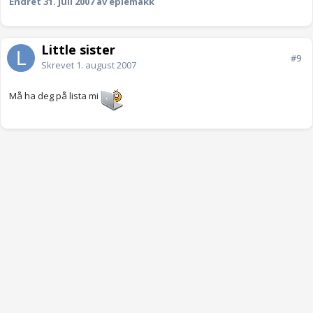
Endret
31. juli 2007
av eplemakk
Little sister
#9
Skrevet
1. august 2007
Må ha deg på lista mi