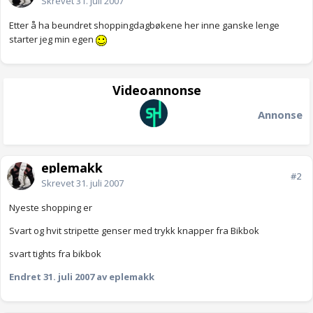
Skrevet
31. juli 2007
Etter å ha beundret shoppingdagbøkene her inne ganske lenge
starter jeg min egen
Videoannonse
Annonse
eplemakk
#2
Skrevet
31. juli 2007
Nyeste shopping er
Svart og hvit stripette genser med trykk knapper fra Bikbok
svart tights fra bikbok
Endret
31. juli 2007
av eplemakk