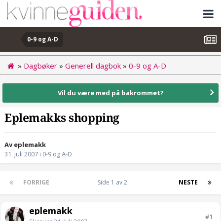
0-9 og A-D
»
Dagbøker
»
Generell dagbok
»
0-9 og A-D
Vil du være med på bakrommet?
Eplemakks shopping
Av eplemakk
31. juli 2007
i
0-9 og A-D
FORRIGE
Side 1 av 2
NESTE
eplemakk
#1