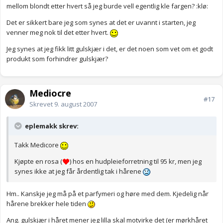
mellom blondt etter hvert så jeg burde vell egentlig kle fargen? :klø:
Det er sikkert bare jeg som synes at det er uvannt i starten, jeg
venner meg nok til det etter hvert.
Jeg synes at jeg fikk litt gulskjær i det, er det noen som vet om et godt
produkt som forhindrer gulskjær?
Mediocre
#17
Skrevet
9. august 2007
eplemakk skrev:
Takk Medicore
Kjøpte en rosa (
) hos en hudpleieforretning til 95 kr, men jeg
synes ikke at jeg får årdentlig tak i hårene
Hm.. Kanskje jeg må på et parfymeri og høre med dem. Kjedelig når
hårene brekker hele tiden
Ang. gulskjær i håret mener jeg lilla skal motvirke det (er mørkhåret