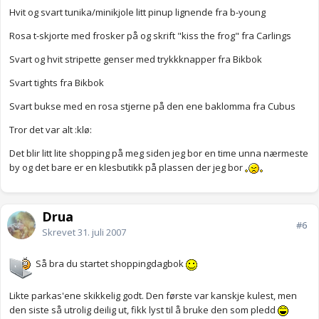
Hvit og svart tunika/minikjole litt pinup lignende fra b-young
Rosa t-skjorte med frosker på og skrift "kiss the frog" fra Carlings
Svart og hvit stripette genser med trykkknapper fra Bikbok
Svart tights fra Bikbok
Svart bukse med en rosa stjerne på den ene baklomma fra Cubus
Tror det var alt :klø:
Det blir litt lite shopping på meg siden jeg bor en time unna nærmeste
by og det bare er en klesbutikk på plassen der jeg bor
Drua
#6
Skrevet
31. juli 2007
Så bra du startet shoppingdagbok
Likte parkas'ene skikkelig godt. Den første var kanskje kulest, men
den siste så utrolig deilig ut, fikk lyst til å bruke den som pledd