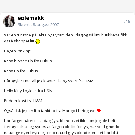
eplemakk
#16
Skrevet
8. august 2007
Var en tur inne på Jekta og Pyramiden i dag og så litt i butikkene fikk
også shoppet litt
Dagen innkjøp:
Rosa blonde Bh fra Cubus
Rosa Bh fra Cubus
Hårbøyler i metall jeg kjøpte lilla og svart fra H&M
Hello Kitty lipgloss fra H&M
Pudder kost fra H&M
Også fikk jeg en lilla tanktop fra Mango i feriegave
Har farget håret mitt i dag (lyst blondt) vet ikke om jeg ble helt
fornøyd. :klø: Jeg synes at fargen ble litt for lys, har veldig mørke
naturlige øyenbryn. Jeg er jo naturlig lys blond men det har blitt