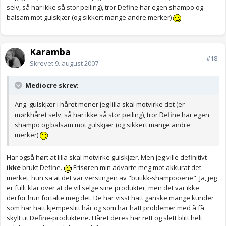
selv, så har ikke så stor peiling), tror Define har egen shampo og
balsam mot gulskjær (og sikkert mange andre merker)
Karamba
#18
Skrevet
9. august 2007
Mediocre skrev:
Ang. gulskjær i håret mener jeg lilla skal motvirke det (er
mørkhåret selv, så har ikke så stor peiling), tror Define har egen
shampo og balsam mot gulskjær (og sikkert mange andre
merker)
Har også hørt at lilla skal motvirke gulskjær. Men jeg ville definitivt
ikke
brukt Define.
Frisøren min advarte meg mot akkurat det
merket, hun sa at det var verstingen av "butikk-shampooene". Ja, jeg
er fullt klar over at de vil selge sine produkter, men det var ikke
derfor hun fortalte meg det. De har visst hatt ganske mange kunder
som har hatt kjempeslitt hår og som har hatt problemer med å få
skylt ut Define-produktene. Håret deres har rett og slett blitt helt