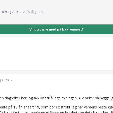
0-9 og A-D
A-J`s dagbok!
Vil du være med på bakrommet?
 juli 2007
en dagbøker her, og fikk lyst til å lage min egen. Alle virker så hyggeli
jente på 18 år, snaart 19, som bor i Østfold. Jeg har verdens beste k
 skal vi flytte sammen(bare vi finner en leilighet) og det skal bli koosl