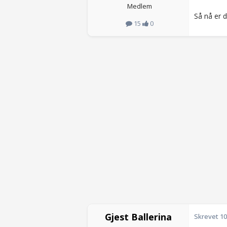
Medlem
Så nå er d
15
0
Gjest Ballerina
Skrevet
10