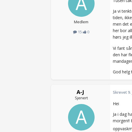
Tusen tak
Ja vi tenk
tiden, ikk
Medlem
men det er
her bor al
15
0
hørs jeg il
Vi fant så
den har fl
mandagen s
God helg 
A-J
Skrevet
9.
Sjenert
Hei
Ja i dag h
morgen!! E
oppvaskmas