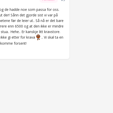
g, og de hadde noe som passa for oss.
ut der! Sånn det gjorde sist vi var på
tene før de leier ut.. Så nå er det bare
dyrere enn 6500 og at den ikke er mindre
tua.. Hehe.. Er kanskje litt kravstore.
å ikke gi etter for krava
.. Vi skal ta en
og komme forsent!