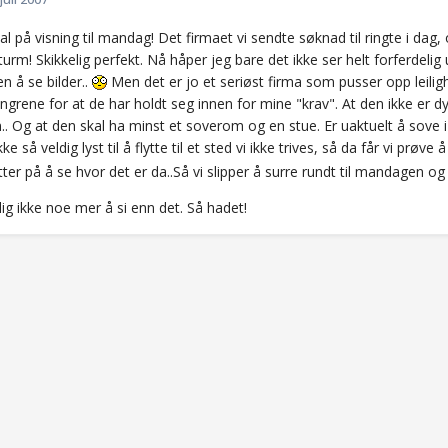
al på visning til mandag! Det firmaet vi sendte søknad til ringte i da
turm! Skikkelig perfekt. Nå håper jeg bare det ikke ser helt forferdelig 
en å se bilder..
Men det er jo et seriøst firma som pusser opp leilighe
ingrene for at de har holdt seg innen for mine "krav". At den ikke er 
. Og at den skal ha minst et soverom og en stue. Er uaktuelt å sove i s
e så veldig lyst til å flytte til et sted vi ikke trives, så da får vi prøve 
tter på å se hvor det er da..Så vi slipper å surre rundt til mandagen 
ig ikke noe mer å si enn det. Så hadet!