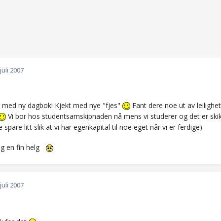
 juli 2007
r med ny dagbok! Kjekt med nye "fjes"
Fant dere noe ut av leilighet
Vi bor hos studentsamskipnaden nå mens vi studerer og det er skikkelig
 spare litt slik at vi har egenkapital til noe eget når vi er ferdige)
g en fin helg
 juli 2007