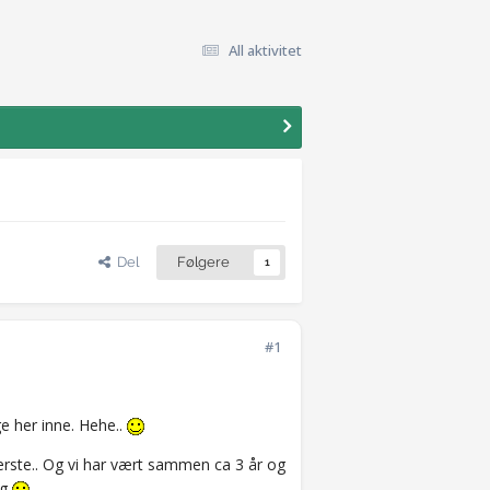
All aktivitet
Del
Følgere
1
#1
ge her inne. Hehe..
jærste.. Og vi har vært sammen ca 3 år og
ig