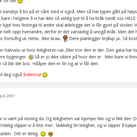
k for det
te kanskje å bo på et sånt sted vi også. Men så har typen gått på høysk
e bare i helgene å vi har ikke så veldig lyst til å ha bråk rundt oss HELE 
 kjipt hvis festinga til andre skal ødelegge det vi får gjort på skolen.
le helt oppi hverandre, derfor er det vanskelig å unngå bråk. Men det h
le fornuftig ut..Hehe.. Ikke braa..
Dere planlegger bryllup ja.. Så kos
nn halvveis ut hvor leiligheten var..Eller tror den er der. Den gata har 
ere bygninger..
Så er jo ikke sikkre på hvor den er . Men bare vi fin
å blir det bra.. Hååper den er fin og at vi får den.
til deg også
Ballerina
!
 juli 2007
ar vi vært på visning da. Og leiligheten var kjempe fiiin og vi fikk den :
ndelig slipper vi å lete mer.. Skikkelig fin leilighet, og vi slipper å kjø
kin.. Det er deilig..