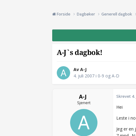
Forside
Dagbøker
Generell dagbok
A-J`s dagbok!
Av A-J
4. juli 2007
i
0-9 og A-D
A-J
Skrevet
4.
Sjenert
Hei
Leste i no
Jeg er en 
7 mnd.. Nå