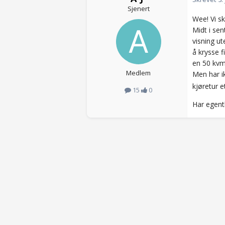
Sjenert
Wee! Vi sk
Midt i sen
visning ut
å krysse f
en 50 kvm.
Medlem
Men har ikk
kjøretur e
15
0
Har egentl