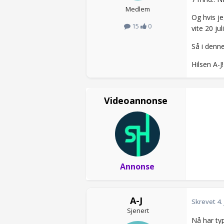
Medlem
Og hvis je
15
0
vite 20 ju
Så i denn
Hilsen A-J
Videoannonse
Annonse
A-J
Skrevet
4.
Sjenert
Nå har typ