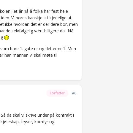
olen i et år nå å folka har fest hele
tiden. Vi høres kanskje litt kjedelige ut,
 Vet ikke hvordan det er der dere bor, men
adde selvfølgelig vært billigere da.. Nå
lig
lissom bare 1. gate nr og det er nr 1. Men
ner han mannen vi skal møte til
#6
Forfatter
D Så da skal vi skrive under på kontrakt i
pe kjøleskap, fryser, komfyr og