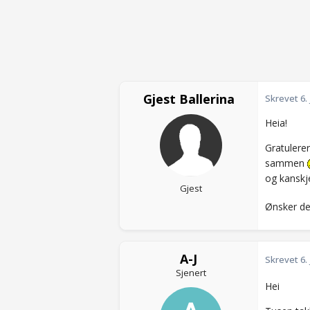
Gjest Ballerina
Skrevet
6.
Heia!
Gratulere
sammen
og kanskje
Gjest
Ønsker de
A-J
Skrevet
6.
Sjenert
Hei