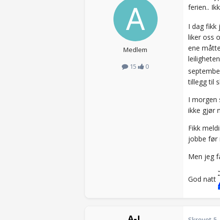
ferien.. Ik
I dag fikk
liker oss 
ene måtte 
Medlem
leilighete
15
0
september.
tillegg til 
I morgen s
ikke gjør
Fikk meldi
jobbe før 
Men jeg få
God natt
A-J
Skrevet
5.