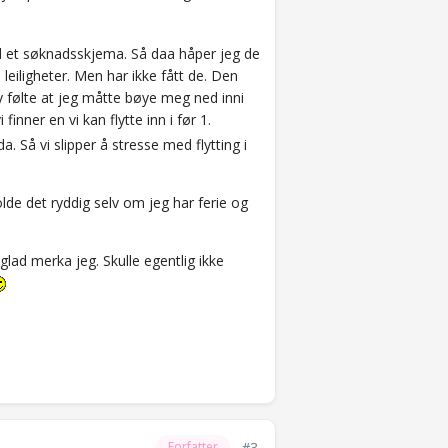
 med et søknadsskjema. Så daa håper jeg de
 leiligheter. Men har ikke fått de. Den
 følte at jeg måtte bøye meg ned inni
finner en vi kan flytte inn i før 1.
. Så vi slipper å stresse med flytting i
olde det ryddig selv om jeg har ferie og
glad merka jeg. Skulle egentlig ikke
#3
Forfatter