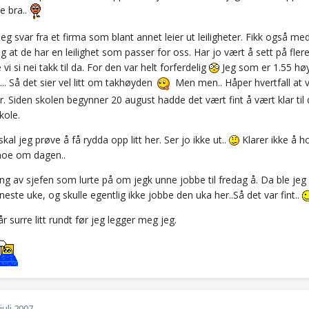
ke bra..
 jeg svar fra et firma som blant annet leier ut leiligheter. Fikk også
og at de har en leilighet som passer for oss. Har jo vært å sett på flere
vi si nei takk til da. For den var helt forferdelig
Jeg som er 1.55 høy
n... Så det sier vel litt om takhøyden
Men men.. Håper hvertfall at vi 
 Siden skolen begynner 20 august hadde det vært fint å vært klar til da
skole.
kal jeg prøve å få rydda opp litt her. Ser jo ikke ut..
Klarer ikke å h
 noe om dagen..
ng av sjefen som lurte på om jegk unne jobbe til fredag å. Da ble jeg 
neste uke, og skulle egentlig ikke jobbe den uka her..Så det var fint..
r surre litt rundt før jeg legger meg jeg.
 juli 2007