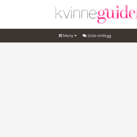
Meny
Siste innlegg