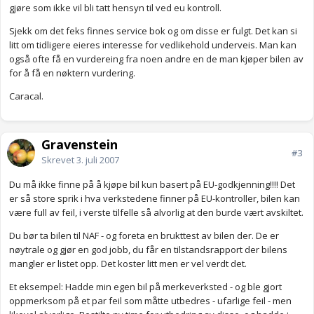
gjøre som ikke vil bli tatt hensyn til ved eu kontroll.
Sjekk om det feks finnes service bok og om disse er fulgt. Det kan si
litt om tidligere eieres interesse for vedlikehold underveis. Man kan
også ofte få en vurdereing fra noen andre en de man kjøper bilen av
for å få en nøktern vurdering.
Caracal.
Gravenstein
#3
Skrevet
3. juli 2007
Du må ikke finne på å kjøpe bil kun basert på EU-godkjenning!!!! Det
er så store sprik i hva verkstedene finner på EU-kontroller, bilen kan
være full av feil, i verste tilfelle så alvorlig at den burde vært avskiltet.
Du bør ta bilen til NAF - og foreta en brukttest av bilen der. De er
nøytrale og gjør en god jobb, du får en tilstandsrapport der bilens
mangler er listet opp. Det koster litt men er vel verdt det.
Et eksempel: Hadde min egen bil på merkeverksted - og ble gjort
oppmerksom på et par feil som måtte utbedres - ufarlige feil - men