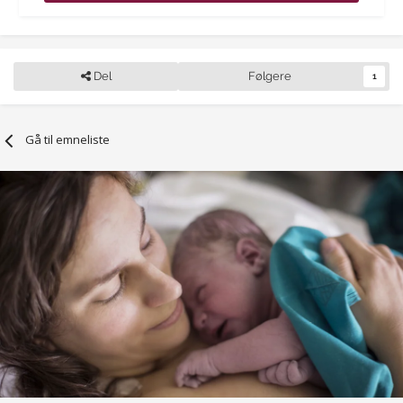
Del
Følgere
1
Gå til emneliste