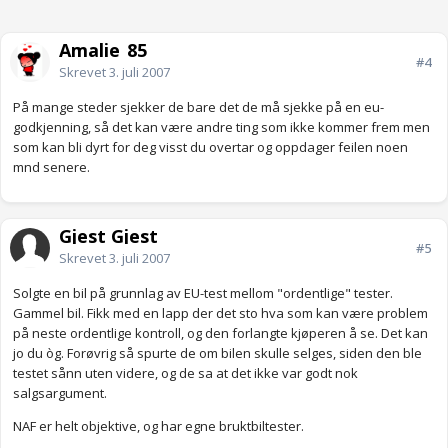
Amalie_85
#4
Skrevet
3. juli 2007
På mange steder sjekker de bare det de må sjekke på en eu-
godkjenning, så det kan være andre ting som ikke kommer frem men
som kan bli dyrt for deg visst du overtar og oppdager feilen noen
mnd senere.
Gjest Gjest
#5
Skrevet
3. juli 2007
Solgte en bil på grunnlag av EU-test mellom "ordentlige" tester.
Gammel bil. Fikk med en lapp der det sto hva som kan være problem
på neste ordentlige kontroll, og den forlangte kjøperen å se. Det kan
jo du òg. Forøvrig så spurte de om bilen skulle selges, siden den ble
testet sånn uten videre, og de sa at det ikke var godt nok
salgsargument.
NAF er helt objektive, og har egne bruktbiltester.