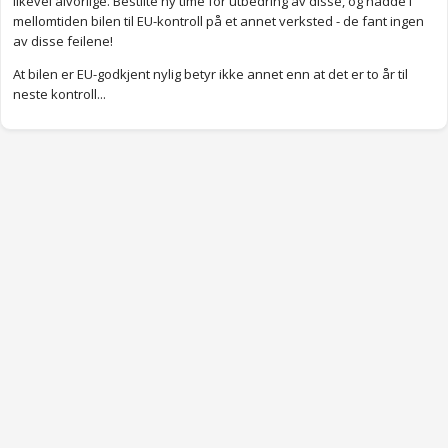
likevel alvorlige. Bestilte ny time for utbedring av disse, og hadde i
mellomtiden bilen til EU-kontroll på et annet verksted - de fant ingen
av disse feilene!
At bilen er EU-godkjent nylig betyr ikke annet enn at det er to år til
neste kontroll...