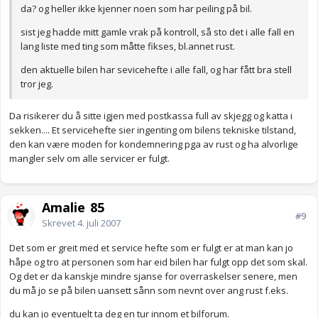
da? og heller ikke kjenner noen som har peiling på bil.
sist jeg hadde mitt gamle vrak på kontroll, så sto det i alle fall en
lang liste med ting som måtte fikses, bl.annet rust.
den aktuelle bilen har sevicehefte i alle fall, og har fått bra stell
tror jeg.
Da risikerer du å sitte igjen med postkassa full av skjegg og katta i
sekken.... Et servicehefte sier ingenting om bilens tekniske tilstand,
den kan være moden for kondemnering pga av rust og ha alvorlige
mangler selv om alle servicer er fulgt.
Amalie_85
#9
Skrevet
4. juli 2007
Det som er greit med et service hefte som er fulgt er at man kan jo
håpe og tro at personen som har eid bilen har fulgt opp det som skal.
Og det er da kanskje mindre sjanse for overraskelser senere, men
du må jo se på bilen uansett sånn som nevnt over ang rust f.eks.
du kan jo eventuelt ta deg en tur innom et bilforum.