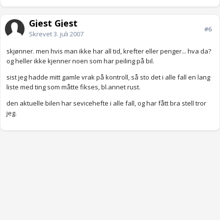
Gjest Gjest
#6
Skrevet
3. juli 2007
skjønner. men hvis man ikke har all tid, krefter eller penger... hva da?
og heller ikke kjenner noen som har peiling på bil.
sist jeg hadde mitt gamle vrak på kontroll, så sto det i alle fall en lang
liste med ting som måtte fikses, bl.annet rust.
den aktuelle bilen har sevicehefte i alle fall, og har fått bra stell tror
jeg.