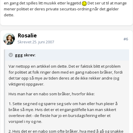
en gang det spilles litt musikk etter leggetid
Det ser ut til at mange
mener politiet er deres private securitas-ordning når det gjelder
dette.
Rosalie
#6
Skrevet
25. juni 2007
ggg skrev:
Var nettopp en artikkel om dette. Det er faktisk blitt et problem
for politiet at folk ringer dem med en gang naboen bråker, fordi
det tar opp så mye av tiden deres at de ikke rekker andre (og
viktigere) oppgaver.
Hvis man har en nabo som bråker, hvorfor ikke:
1. Sette seg ned og spørre seg selv om han eller hun pleier å
bråke så mye. Hvis det er et engangstilfelle kan man sikkert
overleve det - de fleste har jo en bursdagsfeiring eller et
vorspiel i ny og ne.
2. Hvis det er en nabo som ofte bråker, hva med å gå og snakke