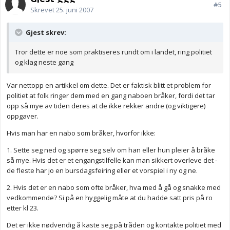
#5
Skrevet
25. juni 2007
Gjest skrev:
Tror dette er noe som praktiseres rundt om i landet, ring politiet
og klag neste gang
Var nettopp en artikkel om dette. Det er faktisk blitt et problem for
politiet at folk ringer dem med en gang naboen bråker, fordi det tar
opp så mye av tiden deres at de ikke rekker andre (og viktigere)
oppgaver.
Hvis man har en nabo som bråker, hvorfor ikke:
1. Sette seg ned og spørre seg selv om han eller hun pleier å bråke
så mye. Hvis det er et engangstilfelle kan man sikkert overleve det -
de fleste har jo en bursdagsfeiring eller et vorspiel i ny og ne.
2. Hvis det er en nabo som ofte bråker, hva med å gå og snakke med
vedkommende? Si på en hyggelig måte at du hadde satt pris på ro
etter kl 23.
Det er ikke nødvendig å kaste seg på tråden og kontakte politiet med