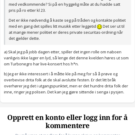
med vedkommende? Si på en hyggelig måte at du hadde satt
pris på ro etter kl 23.
Det er ikke nødvendig å kaste seg på tråden og kontakte politiet
med en gang det spilles litt musikk etter leggetid
Det ser ut til
at mange mener politiet er deres private securitas-ordning når
det gjelder dette.
a) Skal jeg på jobb dagen etter, spiller det ingen rolle om naboen
vanligvis ikke lager en lyd, så lenge det denne kvelden høres ut som
om Turbonegro har live-konsert hos h*n.
b) Jeg er ikke interessert i å måtte kle på meg for så å prøve og
overbevise drita folk at de skal avslutte festen. Er det litt bråk
overhører jeg det i utgangspunktet, men er det hundre drita folk der
inne, ringer jeg polisen. Det kan jeg gjøre sittende i senga i pysjen.
Opprett en konto eller logg inn for å
kommentere