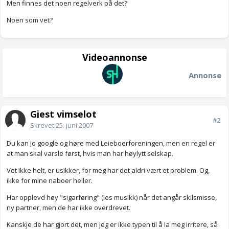
Men finnes det noen regelverk på det?
Noen som vet?
Videoannonse
Annonse
Gjest vimselot
#2
Skrevet
25. juni 2007
Du kan jo google og høre med Leieboerforeningen, men en regel er
at man skal varsle først, hvis man har høylytt selskap.
Vet ikke helt, er usikker, for meg har det aldri vært et problem. Og,
ikke for mine naboer heller.
Har opplevd høy "sigarføring" (les musikk) når det angår skilsmisse,
ny partner, men de har ikke overdrevet.
Kanskje de har gjort det, men jeg er ikke typen til å la meg irritere, så