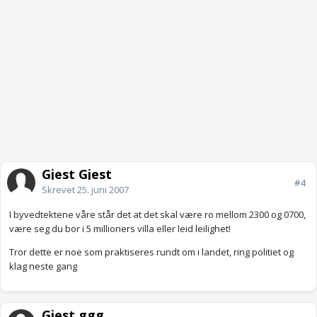
Gjest Gjest
#4
Skrevet
25. juni 2007
I byvedtektene våre står det at det skal være ro mellom 2300 og 0700,
være seg du bor i 5 millioners villa eller leid leilighet!
Tror dette er noe som praktiseres rundt om i landet, ring politiet og
klag neste gang
Gjest ggg