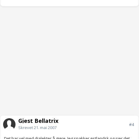
Gjest Bellatrix
#4
Skrevet
21. mai 2007
Det har vel med dialekter å gjøre. Jeg snakker østlandsk og sier det