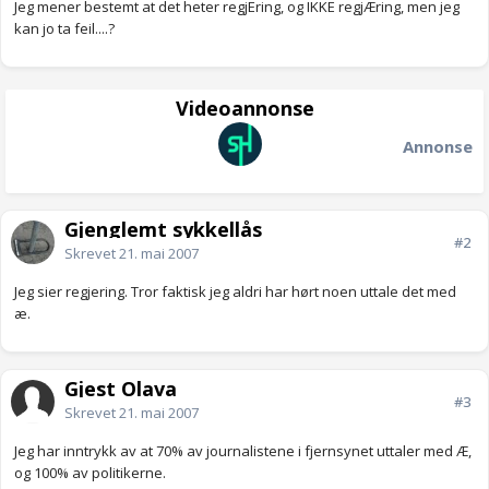
Jeg mener bestemt at det heter regjEring, og IKKE regjÆring, men jeg
kan jo ta feil....?
Videoannonse
Annonse
Gjenglemt sykkellås
#2
Skrevet
21. mai 2007
Jeg sier regjering. Tror faktisk jeg aldri har hørt noen uttale det med
æ.
Gjest Olava
#3
Skrevet
21. mai 2007
Jeg har inntrykk av at 70% av journalistene i fjernsynet uttaler med Æ,
og 100% av politikerne.