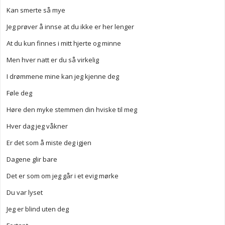
Kan smerte så mye
Jeg prøver å innse at du ikke er her lenger
At du kun finnes i mitt hjerte og minne
Men hver natt er du så virkelig
I drømmene mine kan jeg kjenne deg
Føle deg
Høre den myke stemmen din hviske til meg
Hver dag jeg våkner
Er det som å miste deg igjen
Dagene glir bare
Det er som om jeg går i et evig mørke
Du var lyset
Jeg er blind uten deg