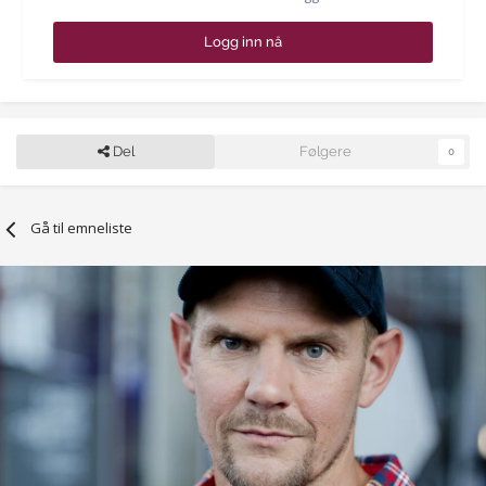
Logg inn nå
Del
Følgere
0
Gå til emneliste