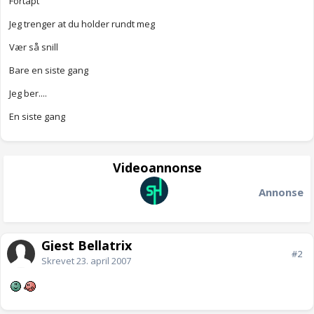
Fortapt
Jeg trenger at du holder rundt meg
Vær så snill
Bare en siste gang
Jeg ber....
En siste gang
Videoannonse
Annonse
Gjest Bellatrix
#2
Skrevet
23. april 2007