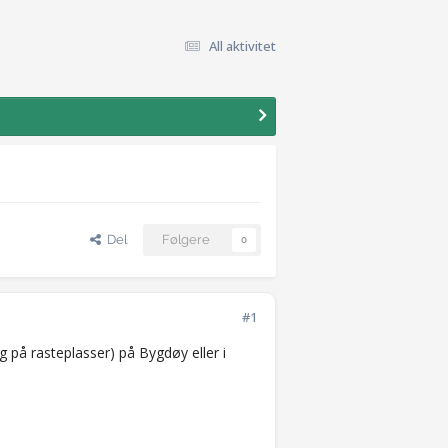
All aktivitet
Del
Følgere
0
#1
 på rasteplasser) på Bygdøy eller i