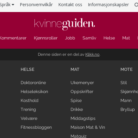
Språk
Personvernvilkår
Kontakt oss
Informasjonskapsler
Kommentarer
Kjønnsroller
Jobb
Samliv
Helse
Mat
Denne siden er en del av
Klikk.no
.
HELSE
MAT
MOTE
Doktoronline
Ukemenyer
Stil
Helseleksikon
Oppskrifter
Skjønnhe
Kosthold
Spise
Mann
Trening
Drikke
Bryllup
Velvære
Middagstips
Fitnessbloggen
Maison Mat & Vin
Matquiz