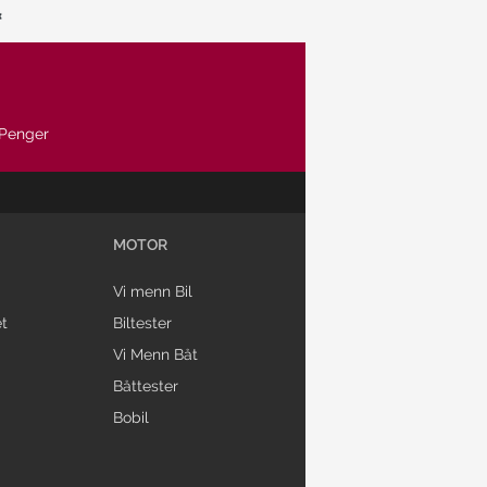
Penger
MOTOR
Vi menn Bil
t
Biltester
Vi Menn Båt
Båttester
Bobil