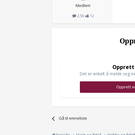
Medlem
2,5k
12
Oppr
Opprett
Det er enkelt å melde seg in
Opprett e
Gå til emneliste
Forside
Hjem og fritid
Hobby og friti