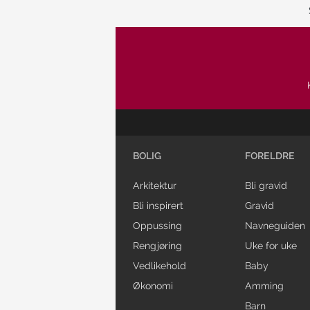
BOLIG
FORELDRE
Arkitektur
Bli gravid
Bli inspirert
Gravid
Oppussing
Navneguiden
Rengjøring
Uke for uke
Vedlikehold
Baby
Økonomi
Amming
Barn