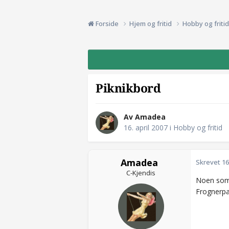
Forside
Hjem og fritid
Hobby og friti
Piknikbord
Av Amadea
16. april 2007
i
Hobby og fritid
Amadea
Skrevet
16
C-Kjendis
Noen som 
Frognerpa