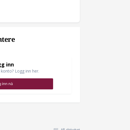
ntere
g inn
 konto? Logg inn her.
 inn nå
All aktivitet