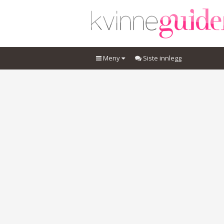
Meny
Siste innlegg