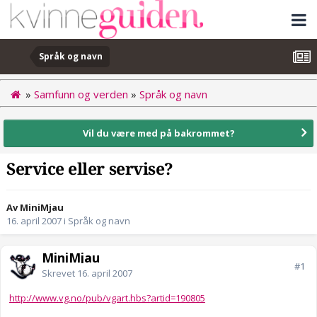
Språk og navn
»
Samfunn og verden
»
Språk og navn
Vil du være med på bakrommet?
Service eller servise?
Av MiniMjau
16. april 2007
i
Språk og navn
MiniMjau
#1
Skrevet
16. april 2007
http://www.vg.no/pub/vgart.hbs?artid=190805