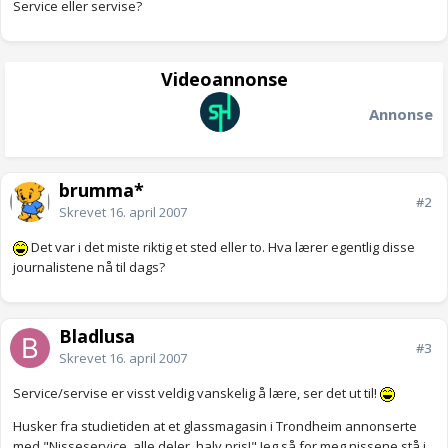
Service eller servise?
Videoannonse
Annonse
brumma*
#2
Skrevet
16. april 2007
Det var i det miste riktig et sted eller to. Hva lærer egentlig disse
journalistene nå til dags?
Bladlusa
#3
Skrevet
16. april 2007
Service/servise er visst veldig vanskelig å lære, ser det ut til!
Husker fra studietiden at et glassmagasin i Trondheim annonserte
med "Nisseservice, alle deler, halv pris!" Jeg så for meg nissene stå i