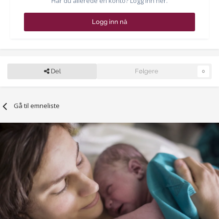
Har du allerede en konto? Logg inn her.
Logg inn nå
Del
Følgere
0
Gå til emneliste