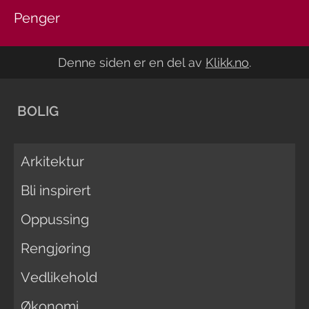
Penger
Denne siden er en del av
Klikk.no
.
BOLIG
Arkitektur
Bli inspirert
Oppussing
Rengjøring
Vedlikehold
Økonomi