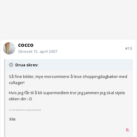
cocco
#13
Skrevet
15. april 2007
Drua skrev:
Så fine bilder, mye morsommere å lese shoppingdagbøker med
collager!
Hvis jeg får til å bli supermedlem tror jeg jammen jeg skal stjele
idéen din :-D
Kom til å tenke på at det kanskje ikke er lov pga kopirett og sånne teite ting?
:klø:
←