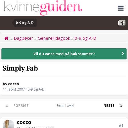
0-9 og A-D
»
Dagbøker
»
Generell dagbok
»
0-9 og A-D
Vil du være med på bakrommet?
Simply Fab
Av cocco
14. april 2007
i
0-9 og A-D
FORRIGE
Side 1 av 4
NESTE
cocco
#1