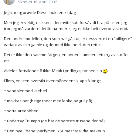
Skrevet
16. april 2007
Jeg var og prøvde Diesel buksene i dag.
Men jeg er veldig usikker....den hvite satt forsåvidt bra på - men jeg
tror jeg må vurdere det litt nærmere, jeg er ikke helt overbevist enda.
Den andre modellen, den som har gått ut, er dessverre i en "billigere"
variant av min gamle og dermed ikke heelt den rette.
Det er ikke den samme fargen, en annen sammensetning av stoffet
etc.
Aldeles fortvilende å ikke få tak i yndlingsjeansen sin
Ellers, en liten oversikt over månedens kjøp så langt;
* sandaler med kilehæl
* mokkasiner (beige toner med lenke av gull på)
* sorte øredobber
* undertøy Triumph (de har de søteste trusene der nå)
* Den nye Chanel parfymen, YSL mascara, div. makeup