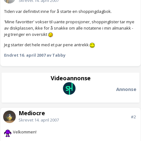
Skrevet
14. april 2007
Tiden var definitivt inne for å starte en shoppingdagbok.
'Mine favoritter' vokser til uante proposjoner, shoppinglister tar mye
av diskplassen, ikke for å snakke om alle notatene i min almanakk -
jeg trenger en oversikt
Jeg starter det hele med et par pene antrekk
Endret
16. april 2007
av Tabby
Videoannonse
Annonse
Mediocre
#2
Skrevet
14. april 2007
Velkommen!