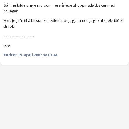
Så fine bilder, mye morsommere å lese shoppingdagbøker med
collager!
Hvis jeg får til å bli supermedlem tror jeg jammen jeg skal stjele idéen
din :-D
Kom til å tenke på at det kanskje ikke er lov pga kopirett og sånne teite ting?
:klø:
Endret
15. april 2007
av Drua