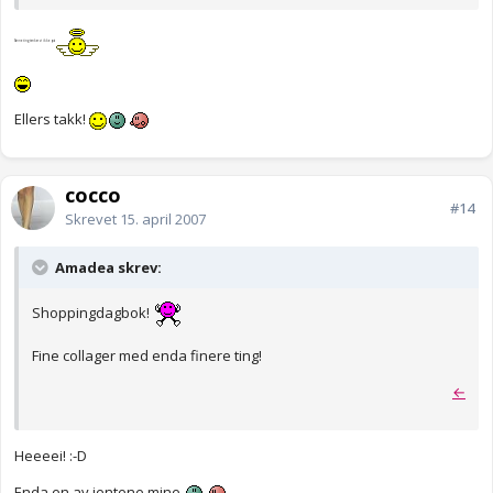
Sånne ting tenker vi ikke på
Ellers takk!
cocco
#14
Skrevet
15. april 2007
Amadea skrev:
Shoppingdagbok!
Fine collager med enda finere ting!
←
Heeeei! :-D
Enda en av jentene mine