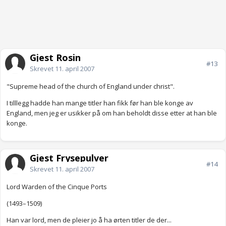
Gjest Rosin
#13
Skrevet
11. april 2007
"Supreme head of the church of England under christ".
I tilllegg hadde han mange titler han fikk før han ble konge av
England, men jeg er usikker på om han beholdt disse etter at han ble
konge.
Gjest Frysepulver
#14
Skrevet
11. april 2007
Lord Warden of the Cinque Ports
(1493–1509)
Han var lord, men de pleier jo å ha ørten titler de der...