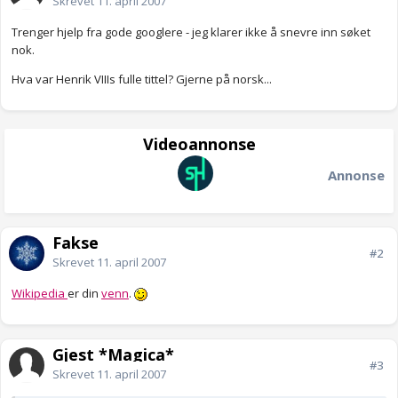
Skrevet
11. april 2007
Trenger hjelp fra gode googlere - jeg klarer ikke å snevre inn søket
nok.
Hva var Henrik VIIIs fulle tittel? Gjerne på norsk...
Videoannonse
Annonse
Fakse
#2
Skrevet
11. april 2007
Wikipedia
er din
venn
.
Gjest *Magica*
#3
Skrevet
11. april 2007