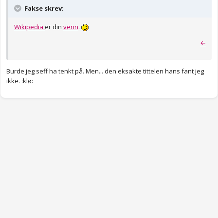
Fakse skrev:
Wikipedia
er din
venn
.
←
Burde jeg seff ha tenkt på. Men... den eksakte tittelen hans fant jeg
ikke. :klø: