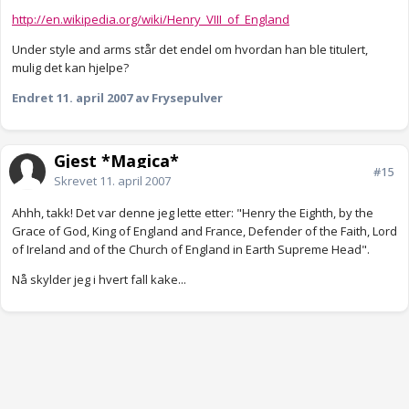
http://en.wikipedia.org/wiki/Henry_VIII_of_England
Under style and arms står det endel om hvordan han ble titulert,
mulig det kan hjelpe?
Endret
11. april 2007
av Frysepulver
Gjest *Magica*
#15
Skrevet
11. april 2007
Ahhh, takk! Det var denne jeg lette etter: "Henry the Eighth, by the
Grace of God, King of England and France, Defender of the Faith, Lord
of Ireland and of the Church of England in Earth Supreme Head".
Nå skylder jeg i hvert fall kake...