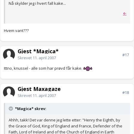
Nå skylder jeg i hvert fall kake...
←
Hvem vant???
Gjest *Magica*
#17
Skrevet
11. april 2007
Ittno, knussel - alle som har prøvd får kake.
Gjest Maxagaze
#18
Skrevet
11. april 2007
*Magica* skrev:
Ahhh, takk! Det var denne jeg lette etter: "Henry the Eighth, by
the Grace of God, King of England and France, Defender of the
Faith, Lord of Ireland and of the Church of England in Earth