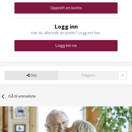
Opprett en konto
Logg inn
Har du allerede en konto? Logg inn her.
Logg inn nå
Del
Følgere
0
Gå til emneliste