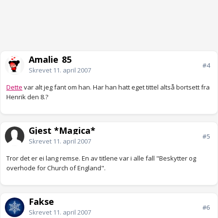
Amalie_85
#4
Skrevet
11. april 2007
Dette
var alt jeg fant om han. Har han hatt eget tittel altså bortsett fra
Henrik den 8.?
Gjest *Magica*
#5
Skrevet
11. april 2007
Tror det er ei lang remse. En av titlene var i alle fall "Beskytter og
overhode for Church of England".
Fakse
#6
Skrevet
11. april 2007