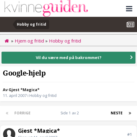
Hobby og fritid
»
Hjem og fritid
»
Hobby og fritid
Vil du være med på bakrommet?
Google-hjelp
Av Gjest *Magica*
11. april 2007
i
Hobby og fritid
FORRIGE
Side 1 av 2
NESTE
Gjest *Magica*
#1