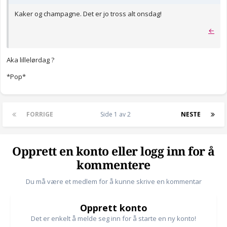
Kaker og champagne. Det er jo tross alt onsdag!
←
Aka lillelørdag ?
*Pop*
FORRIGE
Side 1 av 2
NESTE
Opprett en konto eller logg inn for å
kommentere
Du må være et medlem for å kunne skrive en kommentar
Opprett konto
Det er enkelt å melde seg inn for å starte en ny konto!