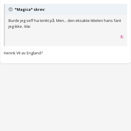
*Magica* skrev:
Burde jeg seff ha tenkt på. Men... den eksakte tittelen hans fant
jeg ikke. :klø:
←
Henrik VII av England?