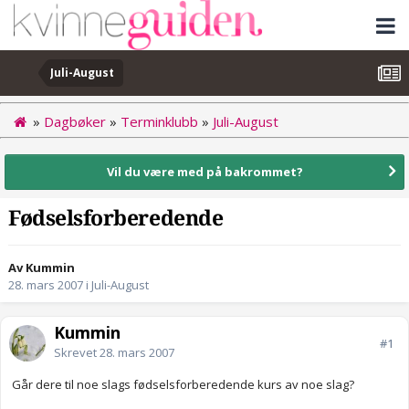
Juli-August
»
Dagbøker
»
Terminklubb
»
Juli-August
Vil du være med på bakrommet?
Fødselsforberedende
Av Kummin
28. mars 2007
i
Juli-August
Kummin
#1
Skrevet
28. mars 2007
Går dere til noe slags fødselsforberedende kurs av noe slag?