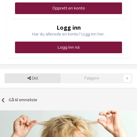
Opprett en konto
Logg inn
Har du allerede en konto? Logg inn her.
Logg inn nå
Del
Følgere
0
Gå til emneliste