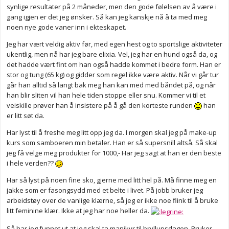
synlige resultater på 2 måneder, men den gode følelsen av å være i
gang igjen er det jeg ønsker. Så kan jeg kanskje nå å ta med meg
noen nye gode vaner inn i ekteskapet.
Jeg har vært veldig aktiv før, med egen hest og to sportslige aktiviteter
ukentlig, men nå har jeg bare elixia. Vel, jeg har en hund også da, og
det hadde vært fint om han også hadde kommet i bedre form. Han er
stor og tung (65 kg) og gidder som regel ikke være aktiv. Når vi går tur
går han alltid så langt bak meg han kan med med båndet på, og når
han blir sliten vil han hele tiden stoppe eller snu. Kommer vi til et
veiskille prøver han å insistere på å gå den korteste runden
han
er litt søt da.
Har lyst til å freshe meg litt opp jeg da. I morgen skal jeg på make-up
kurs som samboeren min betaler. Han er så supersnill altså. Så skal
jeg få velge meg produkter for 1000,- Har jeg sagt at han er den beste
i hele verden??
Har så lyst på noen fine sko, gjerne med litt hel på. Må finne meg en
jakke som er fasongsydd med et belte i livet. På jobb bruker jeg
arbeidstøy over de vanlige klærne, så jeg er ikke noe flink til å bruke
litt feminine klær. Ikke at jeg har noe heller da.
Så har jeg funnet ut at jeg skal ta manikyr til bryllupsdagen. Bruker