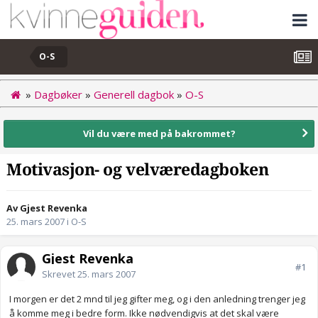
O-S
»
Dagbøker
»
Generell dagbok
»
O-S
Vil du være med på bakrommet?
Motivasjon- og velværedagboken
Av Gjest Revenka
25. mars 2007
i
O-S
Gjest Revenka
#1
Skrevet
25. mars 2007
I morgen er det 2 mnd til jeg gifter meg, og i den anledning trenger jeg
å komme meg i bedre form. Ikke nødvendigvis at det skal være