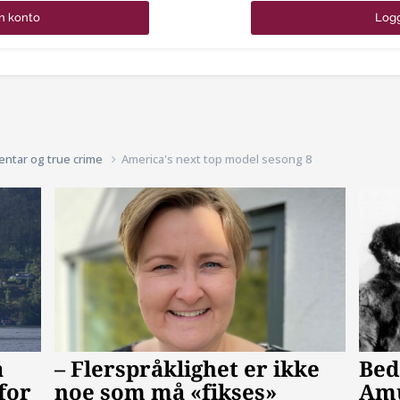
n konto
Logg
entar og true crime
America's next top model sesong 8