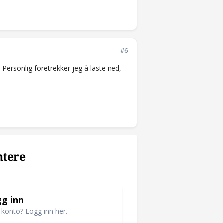
#6
. Personlig foretrekker jeg å laste ned,
ntere
g inn
 konto? Logg inn her.