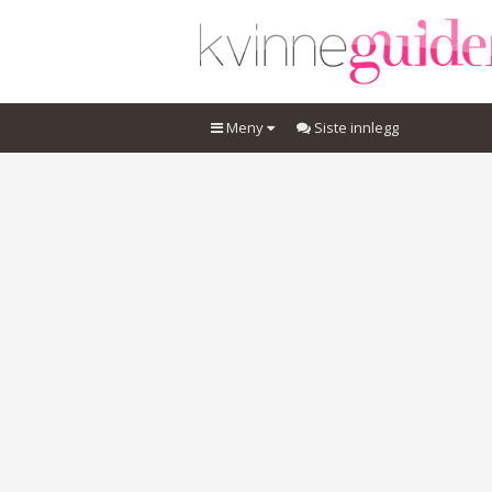
Meny
Siste innlegg