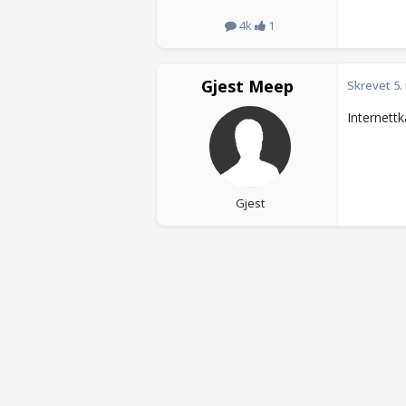
4k
1
Gjest Meep
Skrevet
5.
Internett
Gjest