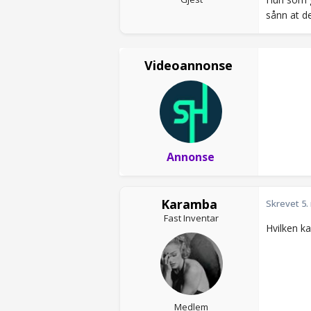
sånn at d
Videoannonse
Annonse
Karamba
Skrevet
5.
Fast Inventar
Hvilken ka
Medlem