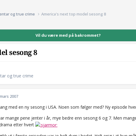
entar og true crime
America's next top model sesong 8
Vil du være med på bakrommet?
el sesong 8
tar og true crime
 mars 2007
igang med en ny sesong i USA. Noen som følger med? Ny episode hv
var mange pene jenter i år, mye bedre enn sesong 6 og 7. Men mange 
 drama etter hvert
kk ut i første episoden var jo helt dum i hodet. Helt enig i at hun må