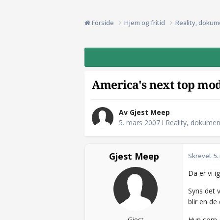
Forside
Hjem og fritid
Reality, dokum
America's next top mod
Av Gjest Meep
5. mars 2007
i
Reality, dokumen
Gjest Meep
Skrevet
5.
Da er vi 
Syns det 
blir en de
Gjest
Hun som gi