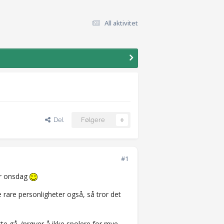
All aktivitet
Del
Følgere
0
#1
er onsdag
rare personligheter også, så tror det
tte gå. (prøver å ikke spolere for mye