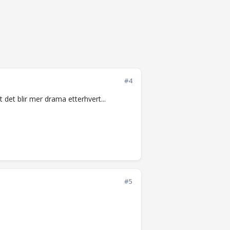
#4
det blir mer drama etterhvert...
#5