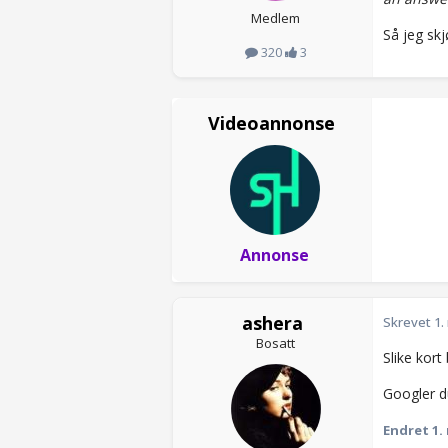
Medlem
Så jeg skj
320
3
Videoannonse
Annonse
ashera
Skrevet
1.
Bosatt
Slike kort
Googler du
Endret
1.