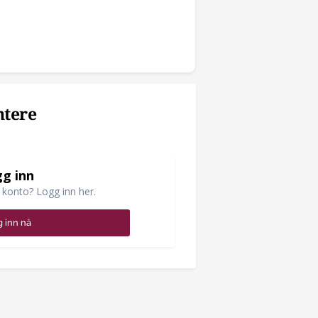
ntere
g inn
 konto? Logg inn her.
 inn nå