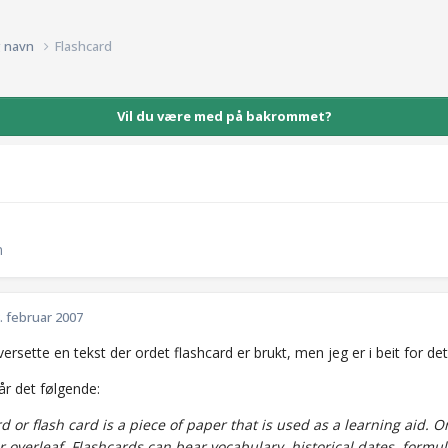
g navn
Flashcard
Vil du være med på bakrommet?
n
. februar 2007
versette en tekst der ordet flashcard er brukt, men jeg er i beit for de
år det følgende:
rd or flash card is a piece of paper that is used as a learning aid.
 overleaf. Flashcards can bear vocabulary, historical dates, formula