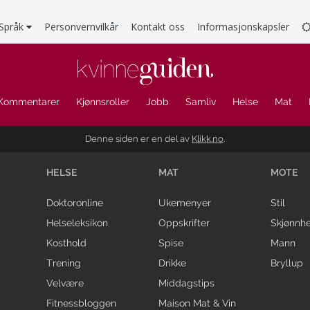
Språk
Personvernvilkår
Kontakt oss
Informasjonskapsler
Kommentarer
Kjønnsroller
Jobb
Samliv
Helse
Mat
Denne siden er en del av
Klikk.no
.
HELSE
MAT
MOTE
Doktoronline
Ukemenyer
Stil
Helseleksikon
Oppskrifter
Skjønnhe
Kosthold
Spise
Mann
Trening
Drikke
Bryllup
Velvære
Middagstips
Fitnessbloggen
Maison Mat & Vin