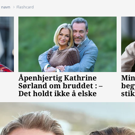
g navn
Flashcard