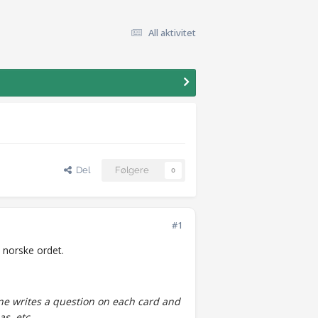
All aktivitet
Del
Følgere
0
#1
t norske ordet.
 One writes a question on each card and
s, etc.