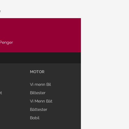
Penger
MOTOR
Vi menn Bil
t
Biltester
Vi Menn Båt
Båttester
Bobil