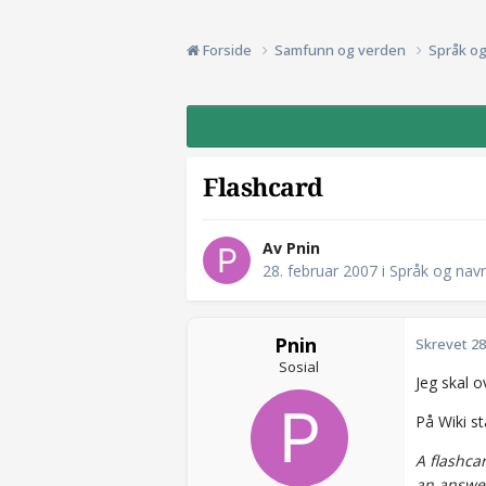
Forside
Samfunn og verden
Språk o
Flashcard
Av Pnin
28. februar 2007
i
Språk og nav
Pnin
Skrevet
28
Sosial
Jeg skal o
På Wiki st
A flashca
an answer