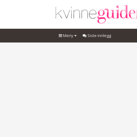
Meny
Siste innlegg