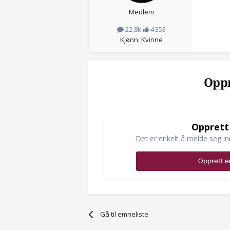
Medlem
22,8k
4 353
Kjønn: Kvinne
Oppr
Opprett
Det er enkelt å melde seg in
Opprett e
Gå til emneliste