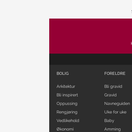
BOLIG
FORELDRE
Arkitektur
Bli gravid
Bli inspirert
Gravid
Oppussing
Navneguiden
Rengjøring
Uke for uke
Vedlikehold
Baby
Økonomi
Amming