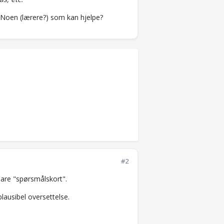
? Noen (lærere?) som kan hjelpe?
#2
 bare "spørsmålskort".
lausibel oversettelse.