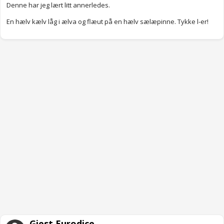
Denne har jeg lært litt annerledes.
En hælv kælv låg i ælva og flæut på en hælv sælæpinne. Tykke l-er!
Gjest Eurodice