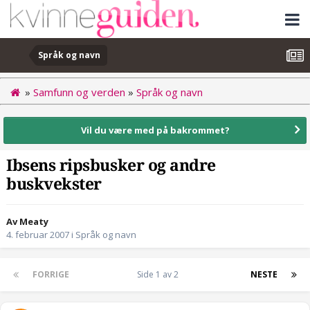
Språk og navn
»
Samfunn og verden
»
Språk og navn
Vil du være med på bakrommet?
Ibsens ripsbusker og andre
buskvekster
Av Meaty
4. februar 2007
i
Språk og navn
FORRIGE
Side 1 av 2
NESTE