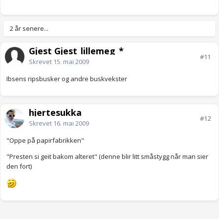
2 år senere...
Gjest Gjest_lillemeg_*
#11
Skrevet
15. mai 2009
Ibsens ripsbusker og andre buskvekster
hjertesukka
#12
Skrevet
16. mai 2009
"Oppe på papirfabrikken"
"Presten si geit bakom alteret" (denne blir litt småstygg når man sier
den fort)