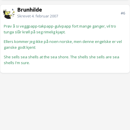
Brunhilde
#6
Skrevet
4. februar 2007
Prøv å si veggpapp-takpapp-gulvpapp fort mange ganger, vil tro
tunga slår krøll på seg rimelig kjapt.
Ellers kommer jeg ikke på noen norske, men denne engelske er vel
ganske godt kjent:
She sells sea shells at the sea shore. The shells she sells are sea
shells I'm sure.