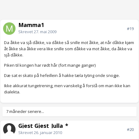
Mamma1
#19
Skrevet
27. mai 2009
Da åkke va sjå dåkke, va dåkke så snille mot åkke, at når dåkke kjøm
åt åkke ska åkke vera like snille som dåkke va mot åkke, da åkke va
sjå dåkke.
Piken til kongen har rødt hår (fort mange ganger)
Dæ sat ei skato på hefeillein å hakke tæla tyting onde snogje.
Ikke akkurat tungetrening, men vanskelig å forstå om man ikke kan
dialekta.
7 måneder senere...
Gjest Gjest_Julla_*
#20
Skrevet
26. januar 2010