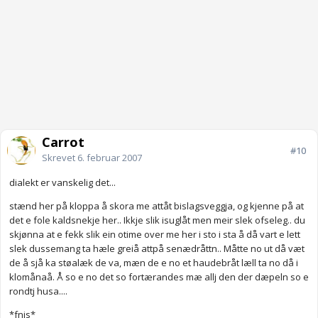
Carrot
#10
Skrevet
6. februar 2007
dialekt er vanskelig det...
stænd her på kloppa å skora me attåt bislagsveggja, og kjenne på at
det e fole kaldsnekje her.. Ikkje slik isuglåt men meir slek ofseleg.. du
skjønna at e fekk slik ein otime over me her i sto i sta å då vart e lett
slek dussemang ta hæle greiå attpå senædråttn.. Måtte no ut då væt
de å sjå ka støalæk de va, mæn de e no et haudebråt læll ta no då i
klomånaå. Å so e no det so fortærandes mæ allj den der dæpeln so e
rondtj husa....
*fnis*