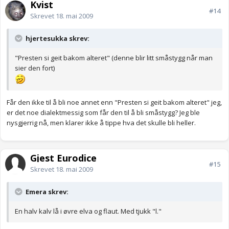
Kvist
#14
Skrevet
18. mai 2009
hjertesukka skrev:
"Presten si geit bakom alteret" (denne blir litt småstygg når man
sier den fort)
Får den ikke til å bli noe annet enn "Presten si geit bakom alteret" jeg,
er det noe dialektmessig som får den til å bli småstygg? Jeg ble
nysgjerrig nå, men klarer ikke å tippe hva det skulle bli heller.
Gjest Eurodice
#15
Skrevet
18. mai 2009
Emera skrev:
En halv kalv lå i øvre elva og flaut. Med tjukk "l."