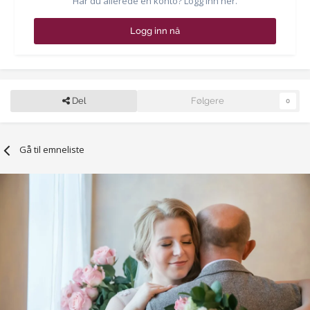
Har du allerede en konto? Logg inn her.
Logg inn nå
Del
Følgere
0
Gå til emneliste