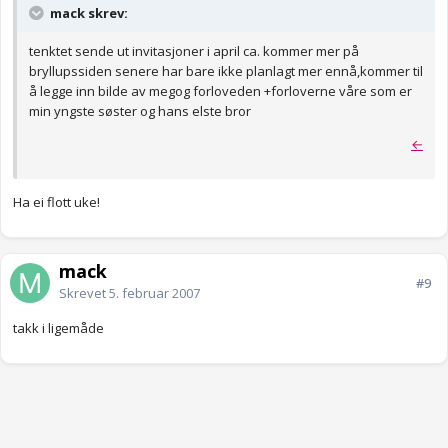
mack skrev:
tenktet sende ut invitasjoner i april ca. kommer mer på
bryllupssiden senere har bare ikke planlagt mer ennå,kommer til
å legge inn bilde av megog forloveden +forloverne våre som er
min yngste søster og hans elste bror
←
Ha ei flott uke!
mack
#9
Skrevet
5. februar 2007
takk i ligemåde