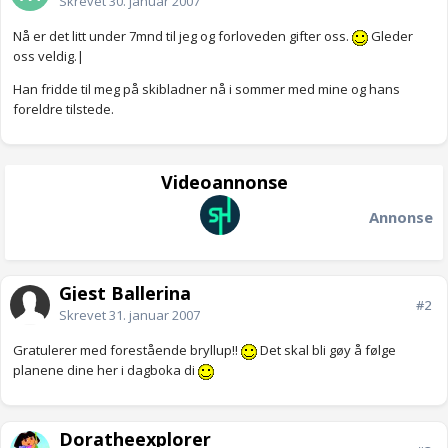
Skrevet
30. januar 2007
Nå er det litt under 7mnd til jeg og forloveden gifter oss.
Gleder
oss veldig.|
Han fridde til meg på skibladner nå i sommer med mine og hans
foreldre tilstede.
Videoannonse
Annonse
Gjest Ballerina
#2
Skrevet
31. januar 2007
Gratulerer med forestående bryllup!!
Det skal bli gøy å følge
planene dine her i dagboka di
Doratheexplorer