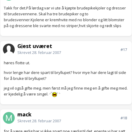
Takk for det.På lørdag var vi ute å kjøpte brudepikekjoler og dresser
til brudesvennene. Skal ha tre brudepiker og to
brudesvenner.Kjolene er kremhvite med no blonder og litt blomster
på og dressene ble svarte med no striper,hvit skjorte og rødt slips
Gjest uværet
#17
Skrevet
28. februar 2007
høres flotte ut.
hvor lenge har dere spart til bryllupet? hvor mye har dere lagt til side
for å bruke til bryllupet?
jeg vil også gifte meg. men først må jeg finne meg en å gifte meg med.
er kjedelig å være singel.
mack
#18
Skrevet
28. februar 2007
for å være ærlig har vi ikke spart noe særlig til det, eneste vi har satt