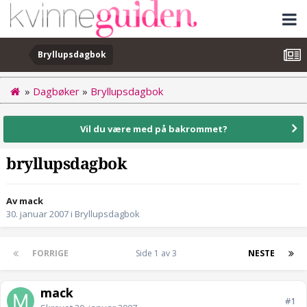
Bryllupsdagbok
»
Dagbøker
»
Bryllupsdagbok
Vil du være med på bakrommet?
bryllupsdagbok
Av mack
30. januar 2007
i
Bryllupsdagbok
FORRIGE
Side 1 av 3
NESTE
mack
#1