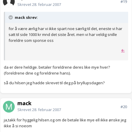
#19
Skrevet
28. februar 2007
mack skrev:
for å være ærlig har vi ikke spart noe særlig til det, eneste vi har
satt til side 1000 kr mnd det siste året. men vi har veldig snille
foreldre som sponse oss
←
da er dere heldige. betaler foreldrene deres like mye hver?
(foreldrene dine og foreldrene hans).
så du hilsen jeg hadde skrevet til deg på bryllupsdagen?
mack
#20
Skrevet
28. februar 2007
ja,takk for hyggelig hilsen.og om de betale like mye ell ikke ønske jeg
ikke å si noeom