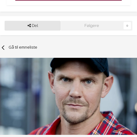
Del
Følgere
0
Gå til emneliste