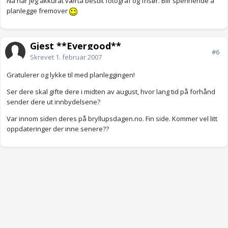
Nå har jeg akkurat værtå bestilt fotograf og frisør. Blir spennende å
planlegge fremover
Gjest **Evergood**
#6
Skrevet
1. februar 2007
Gratulerer og lykke til med planleggingen!
Ser dere skal gifte dere i midten av august, hvor lang tid på forhånd
sender dere ut innbydelsene?
Var innom siden deres på bryllupsdagen.no. Fin side. Kommer vel litt
oppdateringer der inne senere??