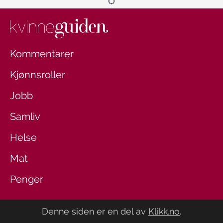
Kommentarer
Kjønnsroller
Jobb
Samliv
Helse
Mat
Penger
Denne siden er en del av
Klikk.no
.