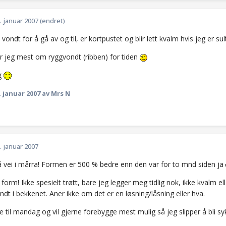
. januar 2007
(endret)
t vondt for å gå av og til, er kortpustet og blir lett kvalm hvis jeg er sul
er jeg mest om ryggvondt (ribben) for tiden
g
. januar 2007
av Mrs N
. januar 2007
å vei i mårra! Formen er 500 % bedre enn den var for to mnd siden ja
in form! Ikke spesielt trøtt, bare jeg legger meg tidlig nok, ikke kvalm el
vondt i bekkenet. Aner ikke om det er en løsning/låsning eller hva.
ege til mandag og vil gjerne forebygge mest mulig så jeg slipper å bli 