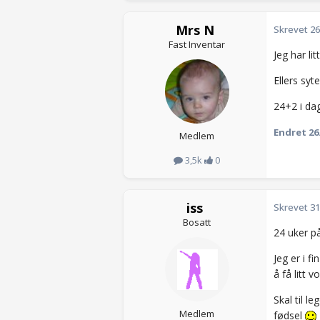
Mrs N
Skrevet
26
Fast Inventar
Jeg har lit
Ellers syt
24+2 i da
Endret
26
Medlem
3,5k
0
iss
Skrevet
31
Bosatt
24 uker p
Jeg er i f
å få litt 
Skal til l
Medlem
fødsel