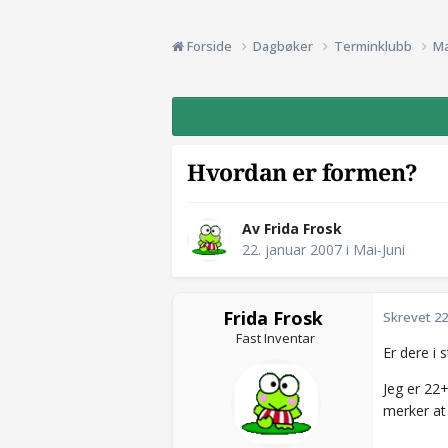
Forside
Dagbøker
Terminklubb
Ma
Hvordan er formen?
Av Frida Frosk
22. januar 2007
i
Mai-Juni
Frida Frosk
Skrevet
22
Fast Inventar
Er dere i 
Jeg er 22+
merker at j