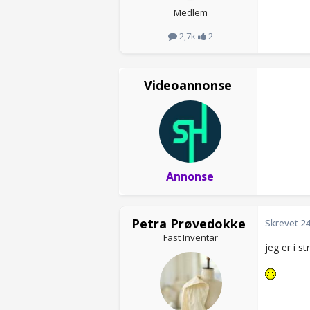
Medlem
2,7k
2
Videoannonse
Annonse
Petra Prøvedokke
Skrevet
24
Fast Inventar
jeg er i s