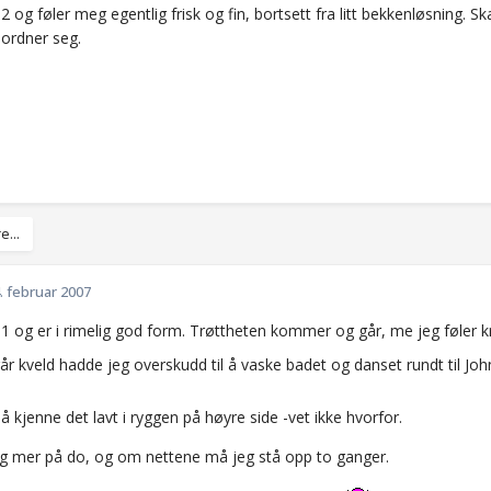
2 og føler meg egentlig frisk og fin, bortsett fra litt bekkenløsning. Ska
 ordner seg.
e...
. februar 2007
+1 og er i rimelig god form. Trøttheten kommer og går, me jeg føler k
 går kveld hadde jeg overskudd til å vaske badet og danset rundt til J
 kjenne det lavt i ryggen på høyre side -vet ikke hvorfor.
 mer på do, og om nettene må jeg stå opp to ganger.