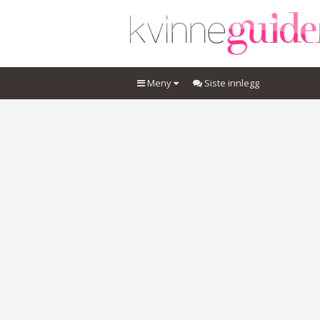
Meny
Siste innlegg