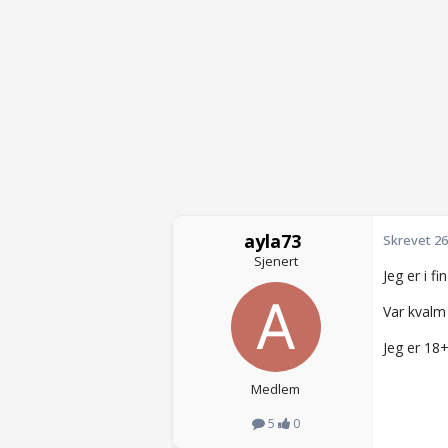
ayla73
Skrevet
26
Sjenert
Jeg er i f
Var kvalm 
Jeg er 18
Medlem
5
0