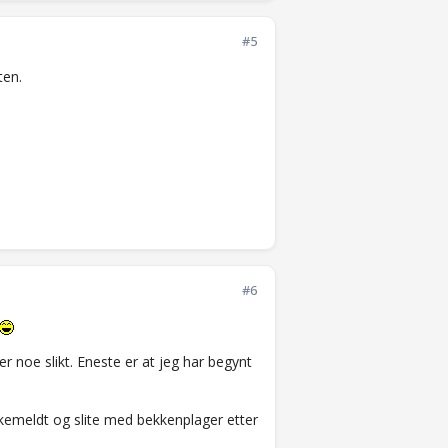
#5
ten.
#6
ler noe slikt. Eneste er at jeg har begynt
sykemeldt og slite med bekkenplager etter