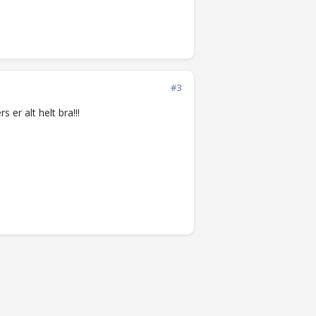
#3
 er alt helt bra!!!