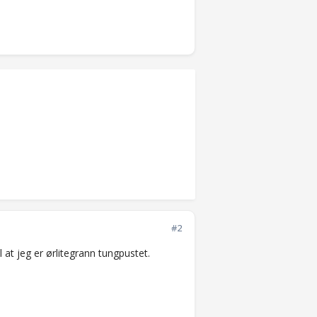
#2
l at jeg er ørlitegrann tungpustet.