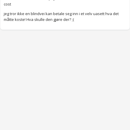
cost
jeg tror ikke en blindvei kan betale seg inn i et velv uasett hva det
måtte koste! Hva skulle den gjøre der? ;(