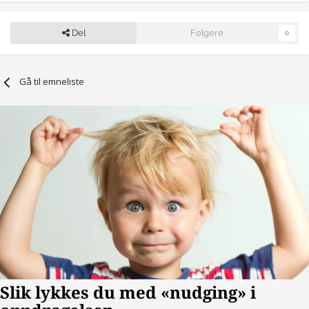
Del
Følgere
0
Gå til emneliste