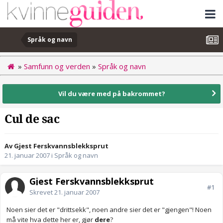
Språk og navn
»
Samfunn og verden
»
Språk og navn
Vil du være med på bakrommet?
Cul de sac
Av Gjest Ferskvannsblekksprut
21. januar 2007
i
Språk og navn
Gjest Ferskvannsblekksprut
#1
Skrevet
21. januar 2007
Noen sier det er "drittsekk", noen andre sier det er "gjengen"! Noen
må vite hva dette her er, gjør
dere
?