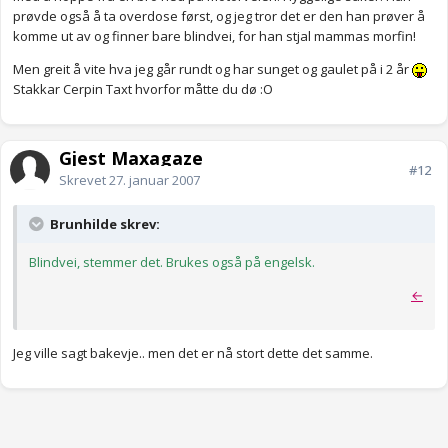
prøvde også å ta overdose først, og jeg tror det er den han prøver å
komme ut av og finner bare blindvei, for han stjal mammas morfin!
Men greit å vite hva jeg går rundt og har sunget og gaulet på i 2 år
Stakkar Cerpin Taxt hvorfor måtte du dø :O
Gjest Maxagaze
#12
Skrevet
27. januar 2007
Brunhilde skrev:
Blindvei, stemmer det. Brukes også på engelsk.
←
Jeg ville sagt bakevje.. men det er nå stort dette det samme.