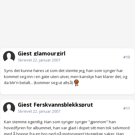
Gjest glamourgirl
#10
Skrevet
22. januar 2007
Syns det kunne høres ut som det stemte jeg, han som synger har
kommet seg inn i en gate uten utvei, men kanskje han klarer det, og
da blir'n betalt... (kommer seg ut altså)
Gjest Ferskvannsblekksprut
#11
Skrevet
22. januar 2007
Kan stemme egentlig. Han som synger synger "gjennom" han
hovedfyren for albummet, han var glad i dopet sitt men tok selvmord
med å hoppe fra en bro ned på motorveien! Hyggelige saker. Han