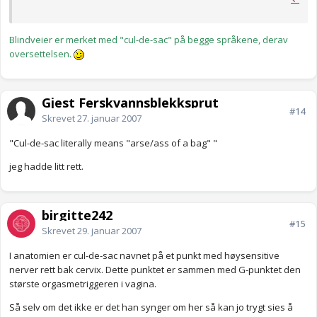
Blindveier er merket med "cul-de-sac" på begge språkene, derav
oversettelsen.
Gjest Ferskvannsblekksprut
#14
Skrevet
27. januar 2007
"Cul-de-sac literally means "arse/ass of a bag" "
jeg hadde litt rett.
birgitte242
#15
Skrevet
29. januar 2007
I anatomien er cul-de-sac navnet på et punkt med høysensitive
nerver rett bak cervix. Dette punktet er sammen med G-punktet den
største orgasmetriggeren i vagina.
Så selv om det ikke er det han synger om her så kan jo trygt sies å