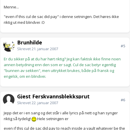
Menne...
"even if this cul de sac did pay" i denne setningen. Det høres ikke
riktig ut med blindvei :O
Brunhilde
#5
Skrevet
21. januar 2007
Er du sikker på at du har hørt riktig? Jeg kan faktisk ikke finne noen
annen betydning enn den som er sagt. Cul de sac betyr egentlig
"bunnen av sekken", men uttrykket brukes, både på fransk og
engelsk, om en blindvei.
Gjest Ferskvannsblekksprut
#6
Skrevet
22. januar 2007
Jepp det er i en sang og det står i alle lyrics på nett og han synger
riktig så tydelig!
Hele setningen er
even if this cul de sac did pay to reach inside a vault whatever be the