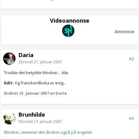
Videoannonse
Annonse
Daria
#2
Skrevet
21. januar 2007
Trodde det betydde blindvei... :klø:
Edit:
Og franskordboka er enig...
Endret
21. januar 2007
av Daria
Brunhilde
#3
Skrevet
21. januar 2007
Blindvei, stemmer det. Brukes også på engelsk.