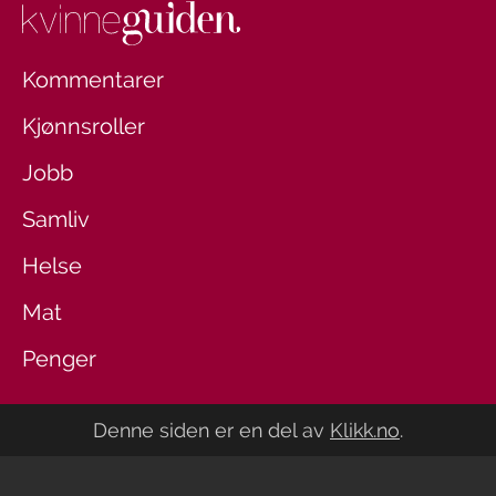
Kommentarer
Kjønnsroller
Jobb
Samliv
Helse
Mat
Penger
Denne siden er en del av
Klikk.no
.