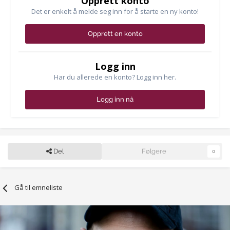
Opprett konto
Det er enkelt å melde seg inn for å starte en ny konto!
Opprett en konto
Logg inn
Har du allerede en konto? Logg inn her.
Logg inn nå
Del
Følgere
0
Gå til emneliste