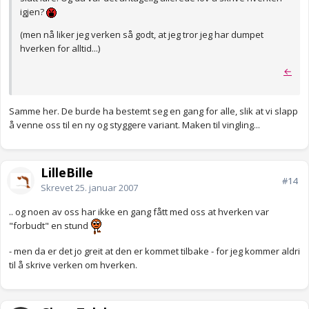
igjen?
(men nå liker jeg verken så godt, at jeg tror jeg har dumpet
hverken for alltid...)
←
Samme her. De burde ha bestemt seg en gang for alle, slik at vi slapp
å venne oss til en ny og styggere variant. Maken til vingling...
LilleBille
#14
Skrevet
25. januar 2007
.. og noen av oss har ikke en gang fått med oss at hverken var
"forbudt" en stund
- men da er det jo greit at den er kommet tilbake - for jeg kommer aldri
til å skrive verken om hverken.