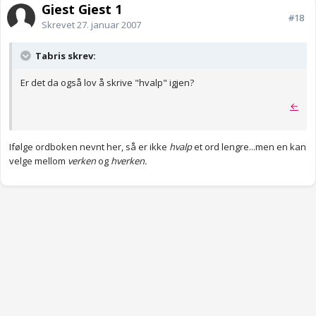
Gjest Gjest 1
#18
Skrevet
27. januar 2007
Tabris skrev:
Er det da også lov å skrive "hvalp" igjen?
←
Ifølge ordboken nevnt her, så er ikke
hvalp
et ord lengre...men en kan
velge mellom
verken
og
hverken.