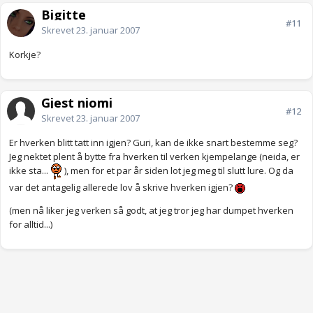
Bigitte
#11
Skrevet
23. januar 2007
Korkje?
Gjest niomi
#12
Skrevet
23. januar 2007
Er hverken blitt tatt inn igjen? Guri, kan de ikke snart bestemme seg?
Jeg nektet plent å bytte fra hverken til verken kjempelange (neida, er
ikke sta...
), men for et par år siden lot jeg meg til slutt lure. Og da
var det antagelig allerede lov å skrive hverken igjen?
(men nå liker jeg verken så godt, at jeg tror jeg har dumpet hverken
for alltid...)