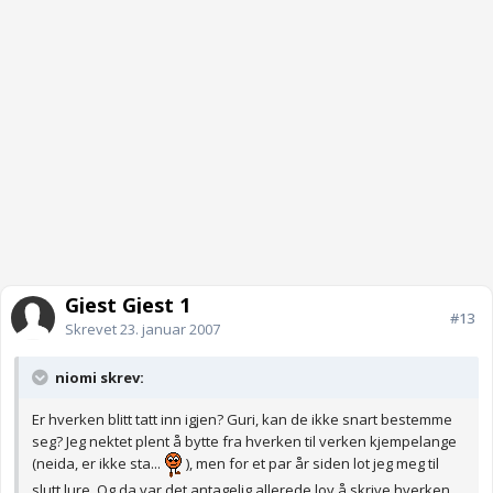
Gjest Gjest 1
#13
Skrevet
23. januar 2007
niomi skrev:
Er hverken blitt tatt inn igjen? Guri, kan de ikke snart bestemme
seg? Jeg nektet plent å bytte fra hverken til verken kjempelange
(neida, er ikke sta...
), men for et par år siden lot jeg meg til
slutt lure. Og da var det antagelig allerede lov å skrive hverken