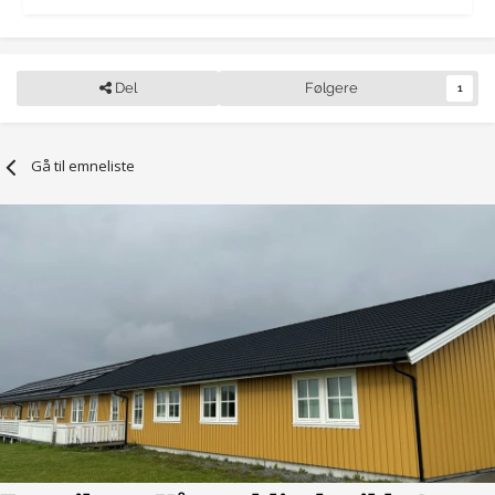
Del
Følgere
1
Gå til emneliste