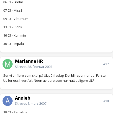
06.03 - LindaL
07.03 - MissE
09.03 - Viburnum
13.03 - Plonk
16.03 - Kummin
30.03 - Impala
MarianneHR
#17
Skrevet
28. februar 2007
Ser vi er flere som skal på UL på fredag. Det blir spennende. Første
UL for oss hvertfall. Noen av dere som har hatt tidligere UL?
Annieb
#18
Skrevet
1. mars 2007
19.02 - Petroline