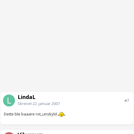
LindaL
#7
Skrevet
22. januar 2007
Dette ble baaare rot,,unskyld