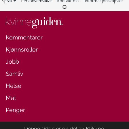
Språk
Personvernvilkår
Kontakt oss
Informasjonskapsler
Kommentarer
Kjønnsroller
Jobb
Samliv
Helse
Mat
Penger
Denne siden er en del av
Klikk.no
.