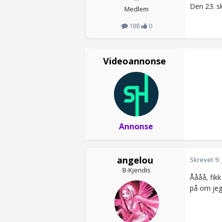
Den 23. sk
Medlem
188
0
Videoannonse
Annonse
angelou
Skrevet
9.
B-Kjendis
Åååå, fikk
på om jeg 