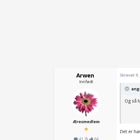
Arwen
Skrevet
9.
Innfødt
ange
Og så l
Æresmedlem
Det er ha
41,7k
64