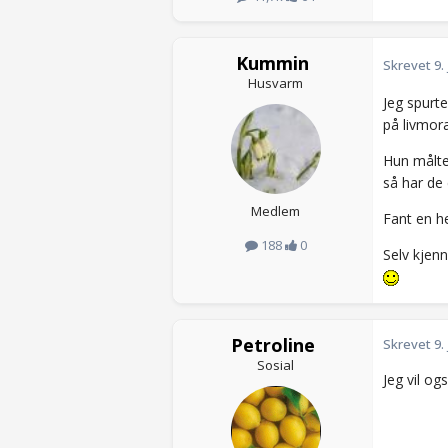
Kummin
Skrevet
9.
Husvarm
Jeg spurt
på livmor
Hun målte
så har de
Medlem
Fant en h
188
0
Selv kjen
Petroline
Skrevet
9.
Sosial
Jeg vil og