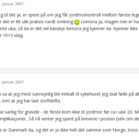
. januar 2007
 til det ja, er spent på om jeg får jordmorkontroll mellom første le
or det er litt ulik praksis rundt omkring
Livmora ja, magen min er hard
ste uka, så da er det vel kanskje livmora jeg kjenner da. Kjenner ikk
. Er 10+5 idag.
. januar 2007
sa at jeg mest sannsynlig ble innkalt til sykehuset jeg skal føde på 
 iom at jeg har lavt stoffskifte..
ke vanlig for gravide - de fleste kom ikke til jordmor før ca i uke 20.
mplikasjoner.. Så nå venter jeg spent på brevene i posten (selv om de
e er Danmark da, og det er jo ikke helt det samme som Norge, tross 