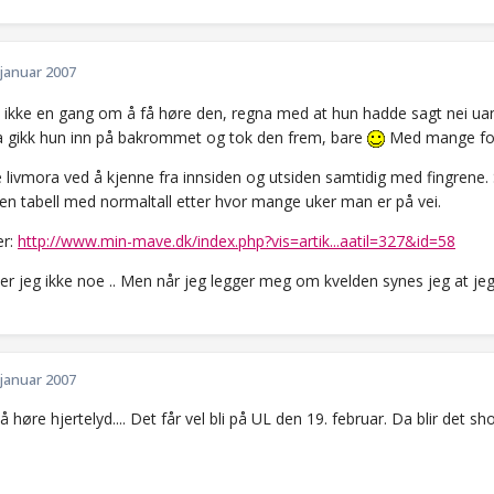
 januar 2007
e ikke en gang om å få høre den, regna med at hun hadde sagt nei uan
a gikk hun inn på bakrommet og tok den frem, bare
Med mange forma
 livmora ved å kjenne fra innsiden og utsiden samtidig med fingrene. 
 en tabell med normaltall etter hvor mange uker man er på vei.
er:
http://www.min-mave.dk/index.php?vis=artik...aatil=327&id=58
ner jeg ikke noe .. Men når jeg legger meg om kvelden synes jeg at je
 januar 2007
så høre hjertelyd.... Det får vel bli på UL den 19. februar. Da blir det sh