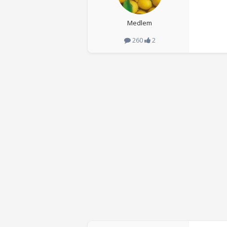
Medlem
260
2