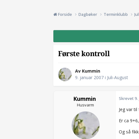
Forside
Dagbøker
Terminklubb
Ju
Første kontroll
Av Kummin
9. januar 2007
i
Juli-August
Kummin
Skrevet
9.
Husvarm
Jeg var til
Er ca 9+6,
Og så fikk