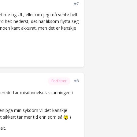
#7
getime og UL, eller om jeg må vente helt
 helt nederst, det har liksom flytta seg
e noen kant akkurat, men det er kanskje
#8
Forfatter
allerede før misdannelses-scanningen i
 Men pga min sykdom vil det kanskje
t sikkert tar mer tid enn som så
)
alt.