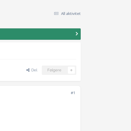
All aktivitet
Del
Følgere
0
#1