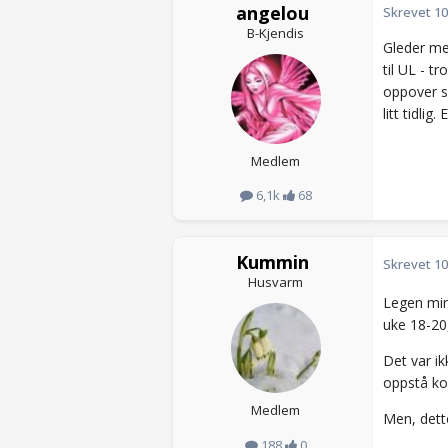
angelou
Skrevet
10
B-Kjendis
Gleder meg
til UL - tr
oppover si
litt tidlig
Medlem
6,1k
68
Kummin
Skrevet
10
Husvarm
Legen min 
uke 18-20,
Det var ik
oppstå ko
Medlem
Men, dett
188
0