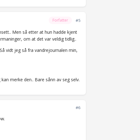
#5
Forfatter
sett.. Men så etter at hun hadde kjent
ninger, om at det var veldig tidlig..
Så vidt jeg så fra vandrejournalen min,
g kan merke den.. Bare sånn av seg selv.
#6
ow.