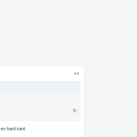
#4
←
 en hard kant.