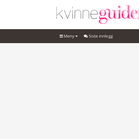
Meny
Siste innlegg