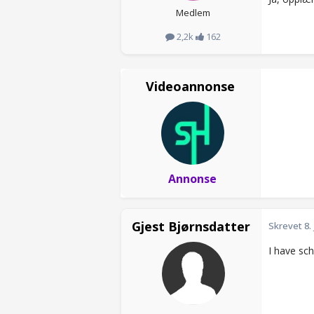
Medlem
2,2k
162
Videoannonse
Annonse
Gjest Bjørnsdatter
Skrevet
8.
I have sc