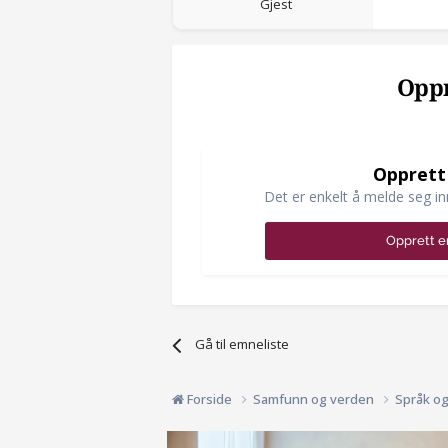
Gjest
Oppr
Opprett
Det er enkelt å melde seg in
Opprett e
Gå til emneliste
Forside
Samfunn og verden
Språk o