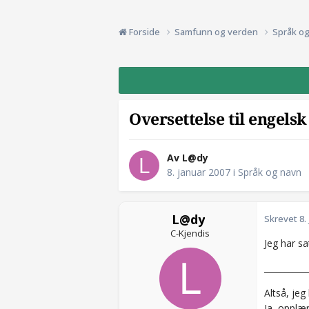
Forside
Samfunn og verden
Språk o
Oversettelse til engelsk 
Av L@dy
8. januar 2007
i
Språk og navn
L@dy
Skrevet
8.
C-Kjendis
Jeg har s
__________
Altså, jeg
Ja, opplæ