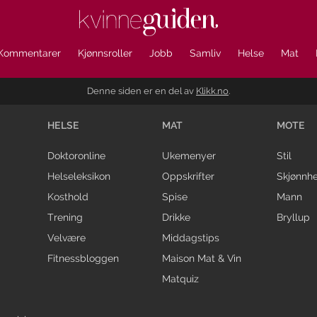
Kommentarer
Kjønnsroller
Jobb
Samliv
Helse
Mat
Denne siden er en del av
Klikk.no
.
HELSE
MAT
MOTE
Doktoronline
Ukemenyer
Stil
Helseleksikon
Oppskrifter
Skjønnhe
Kosthold
Spise
Mann
Trening
Drikke
Bryllup
Velvære
Middagstips
Fitnessbloggen
Maison Mat & Vin
Matquiz