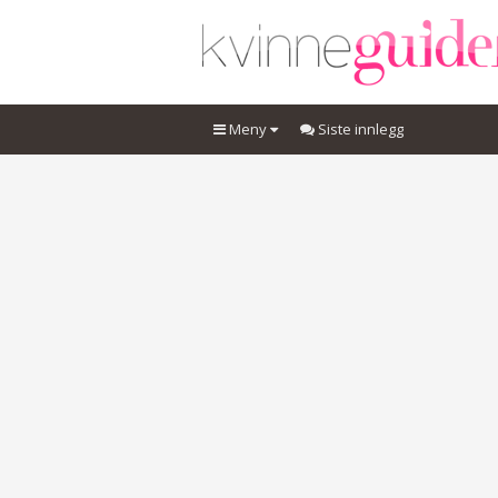
Meny
Siste innlegg