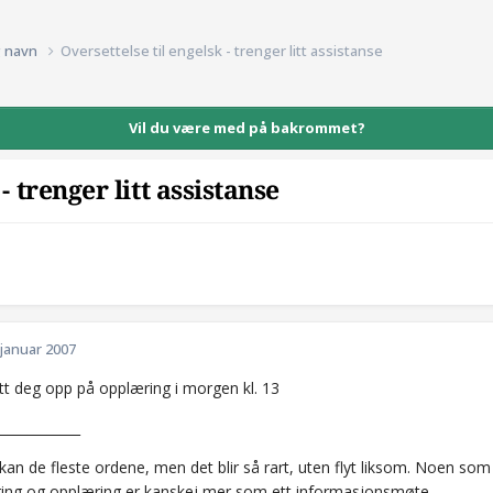
g navn
Oversettelse til engelsk - trenger litt assistanse
Vil du være med på bakrommet?
- trenger litt assistanse
 januar 2007
att deg opp på opplæring i morgen kl. 13
_____________
 kan de fleste ordene, men det blir så rart, uten flyt liksom. Noen som
ring og opplæring er kanskej mer som ett informasjonsmøte....