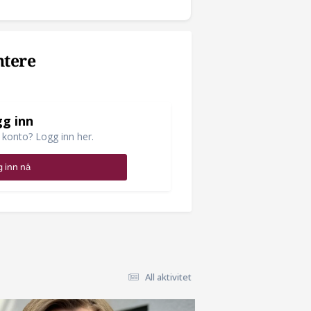
ntere
g inn
 konto? Logg inn her.
 inn nå
All aktivitet