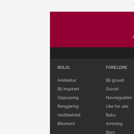
BOLIG
FORELDRE
Arkitektur
Bli gravid
Bli inspirert
Gravid
Oppussing
Navneguiden
Rengjøring
Uke for uke
Vedlikehold
Baby
Økonomi
Amming
Barn