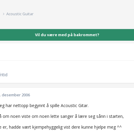
d
Acoustic Guitar
Vil du være med på bakrommet?
itid
. desember 2006
eg har nettopp begynnt å spille Acoustic Gitar.
på om noen viste om noen lette sanger å lære seg sånn i starten,
e er, hadde vært kjempehyggelig vist dere kunne hjelpe meg ^^