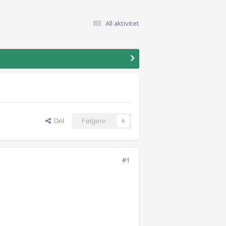
All aktivitet
Del
Følgere
0
#1