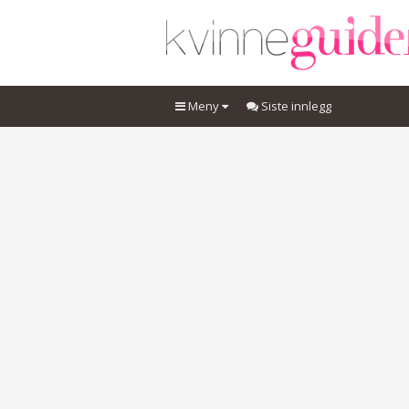
Meny
Siste innlegg