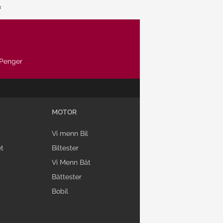
Penger
MOTOR
Vi menn Bil
t
Biltester
Vi Menn Båt
Båttester
Bobil