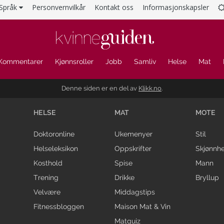
Språk
Personvernvilkår
Kontakt oss
Informasjonskapsler
Kommentarer
Kjønnsroller
Jobb
Samliv
Helse
Mat
Denne siden er en del av
Klikk.no
.
HELSE
MAT
MOTE
Doktoronline
Ukemenyer
Stil
Helseleksikon
Oppskrifter
Skjønnhe
Kosthold
Spise
Mann
Trening
Drikke
Bryllup
Velvære
Middagstips
Fitnessbloggen
Maison Mat & Vin
Matquiz