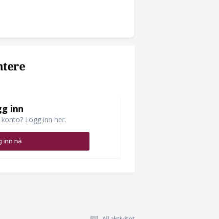
ntere
g inn
 konto? Logg inn her.
 inn nå
All aktivitet