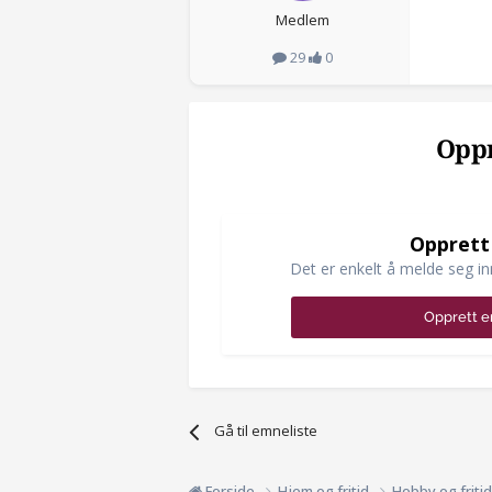
Medlem
29
0
Oppr
Opprett
Det er enkelt å melde seg in
Opprett e
Gå til emneliste
Forside
Hjem og fritid
Hobby og friti