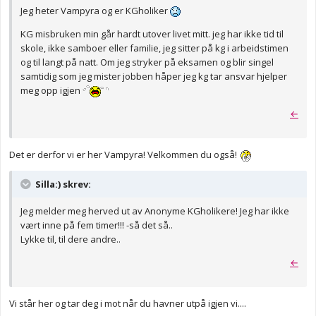
Jeg heter Vampyra og er KGholiker
KG misbruken min går hardt utover livet mitt. jeg har ikke tid til
skole, ikke samboer eller familie, jeg sitter på kg i arbeidstimen
og til langt på natt. Om jeg stryker på eksamen og blir singel
samtidig som jeg mister jobben håper jeg kg tar ansvar hjelper
meg opp igjen
←
Det er derfor vi er her Vampyra! Velkommen du også!
Silla:) skrev:
Jeg melder meg herved ut av Anonyme KGholikere! Jeg har ikke
vært inne på fem timer!!! -så det så..
Lykke til, til dere andre..
←
Vi står her og tar deg i mot når du havner utpå igjen vi....