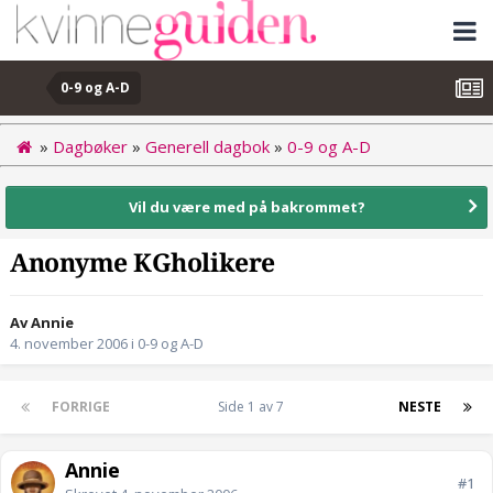
0-9 og A-D
»
Dagbøker
»
Generell dagbok
»
0-9 og A-D
Vil du være med på bakrommet?
Anonyme KGholikere
Av Annie
4. november 2006
i
0-9 og A-D
FORRIGE
Side 1 av 7
NESTE
Annie
#1