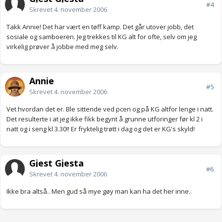
#4
Skrevet
4. november 2006
Takk Annie! Det har vært en tøff kamp. Det går utover jobb, det
sosiale og samboeren. Jeg trekkes til KG alt for ofte, selv om jeg
virkelig prøver å jobbe med meg selv.
Annie
#5
Skrevet
4. november 2006
Vet hvordan det er. Ble sittende ved pcen og på KG altfor lenge i natt.
Det resulterte i at jeg ikke fikk begynt å grunne utforinger før kl 2 i
natt og i seng kl 3.30!! Er fryktelig trøtt i dag og det er KG's skyld!
Gjest Gjesta
#6
Skrevet
4. november 2006
Ikke bra altså.. Men gud så mye gøy man kan ha det her inne..