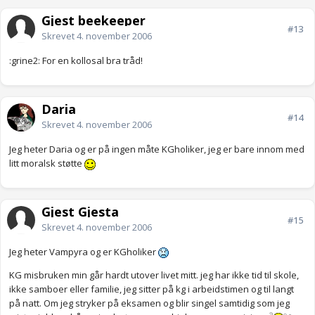
Gjest beekeeper
#13
Skrevet
4. november 2006
:grine2: For en kollosal bra tråd!
Daria
#14
Skrevet
4. november 2006
Jeg heter Daria og er på ingen måte KGholiker, jeg er bare innom med
litt moralsk støtte
Gjest Gjesta
#15
Skrevet
4. november 2006
Jeg heter Vampyra og er KGholiker
KG misbruken min går hardt utover livet mitt. jeg har ikke tid til skole,
ikke samboer eller familie, jeg sitter på kg i arbeidstimen og til langt
på natt. Om jeg stryker på eksamen og blir singel samtidig som jeg