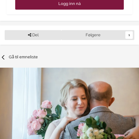
Logg inn nå
Del
Følgere
1
Gå til emneliste