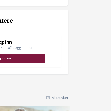
ntere
g inn
 konto? Logg inn her.
 inn nå
All aktivitet