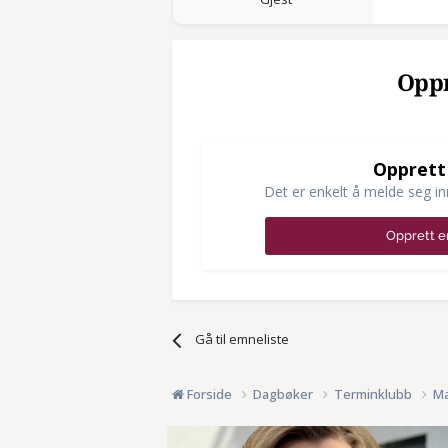
Oppr
Opprett
Det er enkelt å melde seg in
Opprett e
Gå til emneliste
Forside
Dagbøker
Terminklubb
Ma