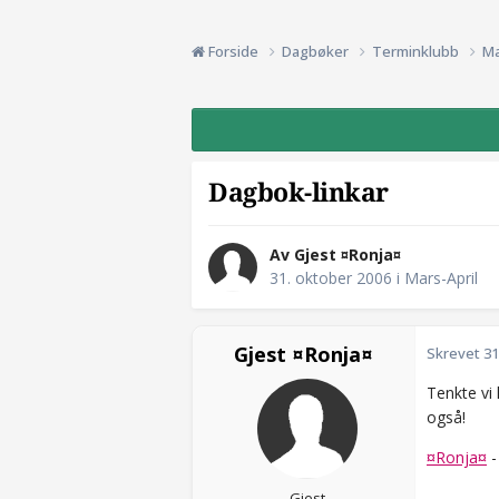
Forside
Dagbøker
Terminklubb
Ma
Dagbok-linkar
Av Gjest ¤Ronja¤
31. oktober 2006
i
Mars-April
Gjest ¤Ronja¤
Skrevet
31
Tenkte vi 
også!
¤Ronja¤
-
Gjest