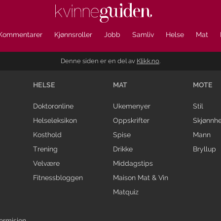
Kommentarer
Kjønnsroller
Jobb
Samliv
Helse
Mat
Denne siden er en del av
Klikk.no
.
HELSE
MAT
MOTE
Doktoronline
Ukemenyer
Stil
Helseleksikon
Oppskrifter
Skjønnhe
Kosthold
Spise
Mann
Trening
Drikke
Bryllup
Velvære
Middagstips
Fitnessbloggen
Maison Mat & Vin
Matquiz
ermisjon