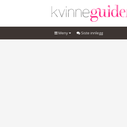
Meny
Siste innlegg