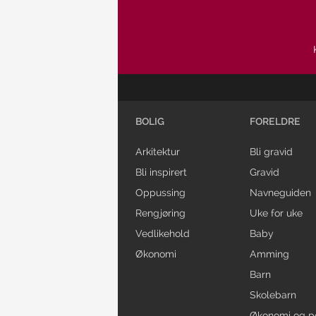
BOLIG
FORELDRE
Arkitektur
Bli gravid
Bli inspirert
Gravid
Oppussing
Navneguiden
Rengjøring
Uke for uke
Vedlikehold
Baby
Økonomi
Amming
Barn
Skolebarn
Økonomi og p