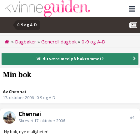
0-9 og A-D
»
Dagbøker
»
Generell dagbok
»
0-9 og A-D
Vil du være med på bakrommet?
Min bok
Av Chennai
17. oktober 2006
i
0-9 og A-D
Chennai
#1
Skrevet
17. oktober 2006
Ny bok, nye muligheter!