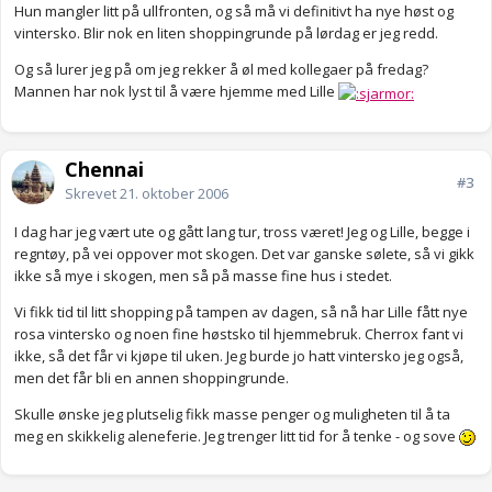
Hun mangler litt på ullfronten, og så må vi definitivt ha nye høst og
vintersko. Blir nok en liten shoppingrunde på lørdag er jeg redd.
Og så lurer jeg på om jeg rekker å øl med kollegaer på fredag?
Mannen har nok lyst til å være hjemme med Lille
Chennai
#3
Skrevet
21. oktober 2006
I dag har jeg vært ute og gått lang tur, tross været! Jeg og Lille, begge i
regntøy, på vei oppover mot skogen. Det var ganske sølete, så vi gikk
ikke så mye i skogen, men så på masse fine hus i stedet.
Vi fikk tid til litt shopping på tampen av dagen, så nå har Lille fått nye
rosa vintersko og noen fine høstsko til hjemmebruk. Cherrox fant vi
ikke, så det får vi kjøpe til uken. Jeg burde jo hatt vintersko jeg også,
men det får bli en annen shoppingrunde.
Skulle ønske jeg plutselig fikk masse penger og muligheten til å ta
meg en skikkelig aleneferie. Jeg trenger litt tid for å tenke - og sove