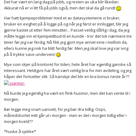
Det har vært en lang dag på jobb, og resten av uka blir likedan.
Akkurat nå er vi litt få på jobb også, men det skal da gå rundt
Har hatt kjempeproblemer med et av datasystemene vi bruker,
bruker en evighet på å logge på og når jeg først er innlogget, blir jeg
gjerne kastet ut etter fem minutter... Passet veldig dårlig i dag, da jeg
måtte legge inn et kjempetilbud til en kunde - tror det tok nærmere tre
timer før jeg var ferdig. Nå fikk jeg gjort mye annet inne i mellom da,
ellers kunne jeg nok ha blitt ferdig før. Men jeg skal love jeg var ivrig
på å trykke save underveis!
Mye som skjer på kontoret for tiden, hele året har egentlig ganske så
interessant. Heldigvis har året vært veldig bra for min avdeling, og jeg
håper det fortsetter slik. Så kanskje det blir en bra bonus neste år??
Nå burde jeg egentlig ha vært en flink husmor, men det kan vente til i
morgen.
Bør legge meg snart uansett, for jeg bør dra tidlig. Oops,
månedskortet mitt går ut i morgen - men er det i morgen tidlig eller i
morgen kveld??
*huske å sjekke*