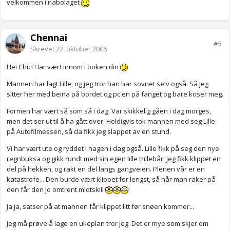
velkommen i nabolaget
Chennai
#5
Skrevet
22. oktober 2006
Hei Chic! Har vært innom i boken din
Mannen har lagt Lille, og jeg tror han har sovnet selv også. Så jeg
sitter her med beina på bordet og pc'en på fanget og bare koser meg.
Formen har vært så som så i dag. Var skikkelig gåen i dag morges,
men det ser ut til å ha gått over. Heldigvis tok mannen med seg Lille
på Autofilmessen, så da fikk jeg slappet av en stund.
Vi har vært ute og ryddet i hagen i dag også. Lille fikk på seg den nye
regnbuksa og gikk rundt med sin egen lille trillebår. Jeg fikk klippet en
del på hekken, og rakt en del langs gangveien. Plenen vår er en
katastrofe... Den burde vært klippet for lengst, så når man raker på
den får den jo omtrent midtskill
Ja ja, satser på at mannen får klippet litt før snøen kommer...
Jeg må prøve å lage en ukeplan tror jeg. Det er mye som skjer om