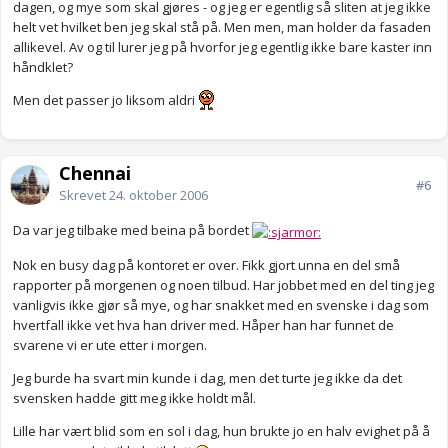
dagen, og mye som skal gjøres - og jeg er egentlig så sliten at jeg ikke
helt vet hvilket ben jeg skal stå på. Men men, man holder da fasaden
allikevel. Av og til lurer jeg på hvorfor jeg egentlig ikke bare kaster inn
håndklet?
Men det passer jo liksom aldri
Chennai
#6
Skrevet
24. oktober 2006
Da var jeg tilbake med beina på bordet
Nok en busy dag på kontoret er over. Fikk gjort unna en del små
rapporter på morgenen og noen tilbud. Har jobbet med en del ting jeg
vanligvis ikke gjør så mye, og har snakket med en svenske i dag som
hvertfall ikke vet hva han driver med. Håper han har funnet de
svarene vi er ute etter i morgen.
Jeg burde ha svart min kunde i dag, men det turte jeg ikke da det
svensken hadde gitt meg ikke holdt mål.
Lille har vært blid som en sol i dag, hun brukte jo en halv evighet på å