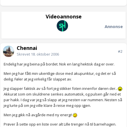
Videoannonse
Annonse
Chennai
#2
Skrevet
18. oktober 2006
Endelig har jeg beina på bordet. Nok en lang hektisk dag er over.
Men jeg har fått min ukentlige dose med akupunktur, og det er så
deilig. Føler at jeg virkelig får slappet av.
Jeg slapper faktisk av så fort jeg stikker foten innenfor døren der..
Akkurat som om skuldrene senkes automatisk, og pulsen går ned et
par hakk. I dag var jeg så slapp at jeg nesten var nummen. Nesten så
jeg lurte på om jeg ville klare å reise meg opp igjen.
Men jeg gikk nå avgårde med ny energi!
Prøver å sette opp en liste over alt Lille trenger nå til barnehagen.