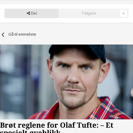
Del
Følgere
0
Gå til emneliste