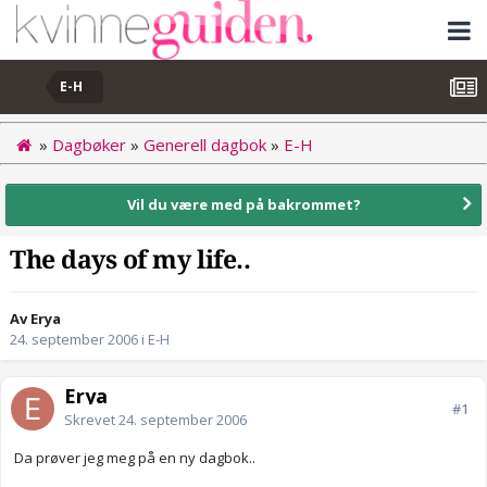
E-H
»
Dagbøker
»
Generell dagbok
»
E-H
Vil du være med på bakrommet?
The days of my life..
Av Erya
24. september 2006
i
E-H
Erya
#1
Skrevet
24. september 2006
Da prøver jeg meg på en ny dagbok..