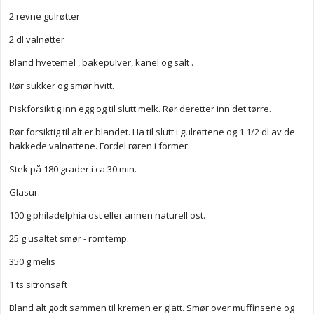
2 revne gulrøtter
2 dl valnøtter
Bland hvetemel , bakepulver, kanel og salt .
Rør sukker og smør hvitt.
Piskforsiktig inn egg og til slutt melk. Rør deretter inn det tørre.
Rør forsiktig til alt er blandet. Ha til slutt i gulrøttene og 1 1/2 dl av de
hakkede valnøttene. Fordel røren i former.
Stek på 180 grader i ca 30 min.
Glasur:
100 g philadelphia ost eller annen naturell ost.
25 g usaltet smør - romtemp.
350 g melis
1 ts sitronsaft
Bland alt godt sammen til kremen er glatt. Smør over muffinsene og