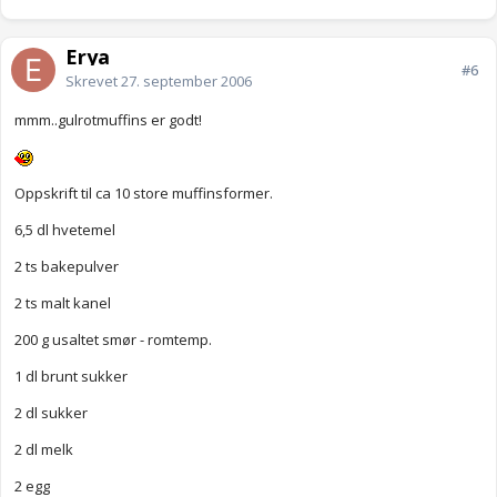
Erya
#6
Skrevet
27. september 2006
mmm..gulrotmuffins er godt!
Oppskrift til ca 10 store muffinsformer.
6,5 dl hvetemel
2 ts bakepulver
2 ts malt kanel
200 g usaltet smør - romtemp.
1 dl brunt sukker
2 dl sukker
2 dl melk
2 egg