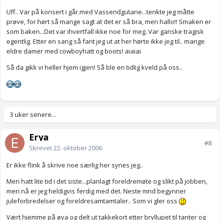
Uff.. Var på konsert i går.med Vassendgutane...tenkte jeg måtte
prøve, for hørt så mange sagt at det er så bra, men hallo!! Smaken er
som baken...Det var ihvertfall ikke noe for meg..Var ganske tragisk
egentlig. Etter en sang så fant jeg ut at her hørte ikke jeg til.. mange
eldre damer med cowboyhatt og boots! aiaiai
Så da gikk vi heller hjem igjen! Så ble en tidlig kveld på oss..
3 uker senere...
Erya
#8
Skrevet
22. oktober 2006
Er ikke flink å skrive noe særlig her synes jeg..
Men hatt lite tid i det siste...planlagt foreldremøte og slikt på jobben,
men nå er jeg heldigvis ferdig med det. Neste mnd begynner
juleforbredelser og foreldresamtamtaler.. Som vi gler oss
Vært hjemme på øya og delt ut takkekort etter bryllupet til tanter og