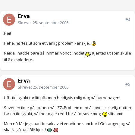
Erya
#4
Skrevet
25. september 2006
Hei!
Hehe..hørtes ut som et vanlig problem kanskje..
Neida.. hadde bare så innmari vondt i hodet
Kjentes ut som skulle
til å eksplodere..
Erya
#5
Skrevet
25. september 2006
Uff.. tidligvakt tar litt på.. men heldigvis rolig dag på barnehagen!
Sovet en time på sofaen nå...ZZ..Problem med å sove skikkelig natten
før en tidligvakt, våkner og er redd for å forsove meg..
slitsomt!
Men nå får jeg snart besøk av ei venninne som bor i Geiranger, og så
skal vi gå tur.. Blir kjekt!