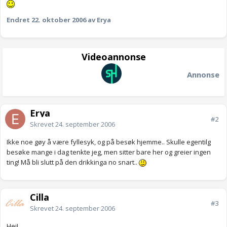
Endret
22. oktober 2006
av Erya
Videoannonse
Annonse
Erya
#2
Skrevet
24. september 2006
Ikke noe gøy å være fyllesyk, og på besøk hjemme.. Skulle egentilg
besøke mange i dag tenkte jeg, men sitter bare her og greier ingen
ting! Må bli slutt på den drikkinga no snart..
Cilla
#3
Skrevet
24. september 2006
Hei!