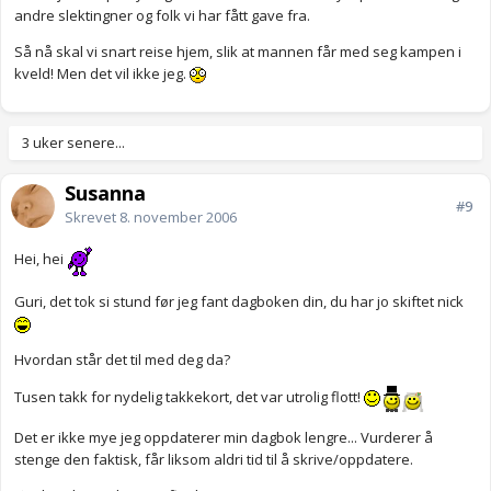
andre slektingner og folk vi har fått gave fra.
Så nå skal vi snart reise hjem, slik at mannen får med seg kampen i
kveld! Men det vil ikke jeg.
3 uker senere...
Susanna
#9
Skrevet
8. november 2006
Hei, hei
Guri, det tok si stund før jeg fant dagboken din, du har jo skiftet nick
Hvordan står det til med deg da?
Tusen takk for nydelig takkekort, det var utrolig flott!
Det er ikke mye jeg oppdaterer min dagbok lengre... Vurderer å
stenge den faktisk, får liksom aldri tid til å skrive/oppdatere.