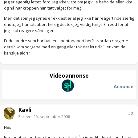
Jeg er egentlig lettet, fordi jeg ikke viste om jeg ville beholde eller ikke
og nå har kroppen min tatt valget for meg.
Men det som jeg synes er ekklest er at jeg ikke har reagert noe særlig
enda. Jeg har tatt abort før og det tok jeg veldig tungt. Er redd for at
jeg skal reagere sånn igjen.
Er det andre som har hatt en spontanabort her? Hvordan reagerte
dere? Kom sorgene med en gang eller tok det litt tid? Eller kom de
kanskje aldri?
Videoannonse
Annonse
Kayli
#2
Skrevet
25. september 2006
Hei.
Jeg spontanaborterte for tre og et halvt år siden. Hadde da en datter