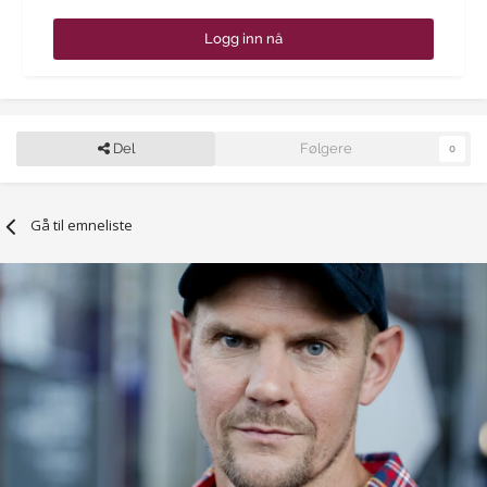
Logg inn nå
Del
Følgere
0
Gå til emneliste