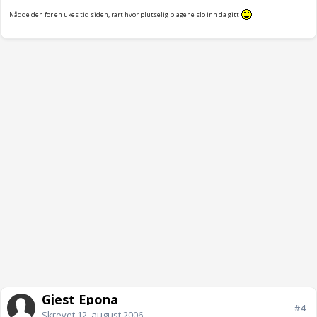
Nådde den for en ukes tid siden, rart hvor plutselig plagene slo inn da gitt
Gjest Epona
#4
Skrevet
12. august 2006