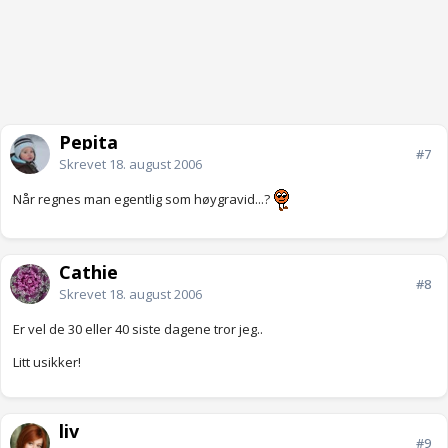
Pepita
#7
Skrevet
18. august 2006
Når regnes man egentlig som høygravid...?
Cathie
#8
Skrevet
18. august 2006
Er vel de 30 eller 40 siste dagene tror jeg..
Litt usikker!
liv
#9