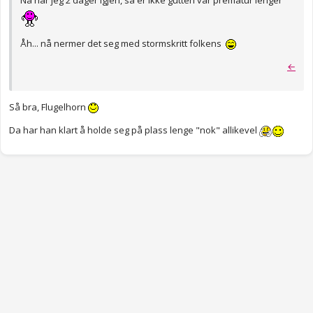
Nå har jeg 2 dager igjen, så er ikke gutten vår prematur lenger
Åh... nå nermer det seg med stormskritt folkens
←
Så bra, Flugelhorn
Da har han klart å holde seg på plass lenge "nok" allikevel