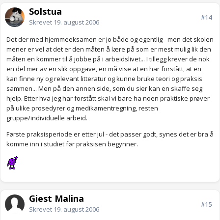
Solstua
#14
Skrevet
19. august 2006
Det der med hjemmeeksamen er jo både og egentlig - men det skolen
mener er vel at det er den måten å lære på som er mest mulig lik den
måten en kommer til å jobbe på i arbeidslivet... I tillegg krever de nok
en del mer av en slik oppgave, en må vise at en har forstått, at en
kan finne ny og relevant litteratur og kunne bruke teori og praksis
sammen... Men på den annen side, som du sier kan en skaffe seg
hjelp. Etter hva jeg har forstått skal vi bare ha noen praktiske prøver
på ulike prosedyrer og medikamentregning, resten
gruppe/individuelle arbeid.
Første praksisperiode er etter jul - det passer godt, synes det er bra å
komme inn i studiet før praksisen begynner.
Gjest Malina
#15
Skrevet
19. august 2006