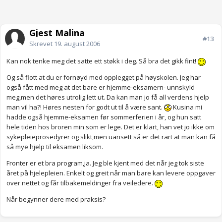
Gjest Malina
#13
Skrevet
19. august 2006
Kan nok tenke meg det satte ett støkk i deg. Så bra det gikk fint!
Og så flott at du er fornøyd med opplegget på høyskolen. Jeg har
også fått med meg at det bare er hjemme-eksamern- unnskyld
meg,men det høres utrolig lett ut. Da kan man jo få all verdens hjelp
man vil ha?! Høres nesten for godt ut til å være sant.
Kusina mi
hadde også hjemme-eksamen før sommerferien i år, og hun satt
hele tiden hos broren min som er lege. Det er klart, han vet jo ikke om
sykepleieprosedyrer og slikt,men uansett så er det rart at man kan få
så mye hjelp til eksamen liksom.
Fronter er et bra program,ja. Jeg ble kjent med det når jeg tok siste
året på hjelepleien. Enkelt og greit når man bare kan levere oppgaver
over nettet og får tilbakemeldinger fra veiledere.
Når begynner dere med praksis?