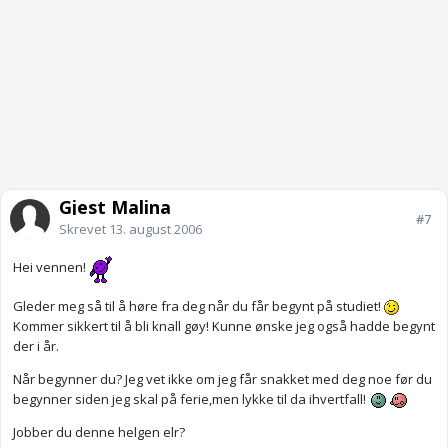
Gjest Malina
#7
Skrevet
13. august 2006
Hei vennen!
Gleder meg så til å høre fra deg når du får begynt på studiet!
Kommer sikkert til å bli knall gøy! Kunne ønske jeg også hadde begynt
der i år.
Når begynner du? Jeg vet ikke om jeg får snakket med deg noe før du
begynner siden jeg skal på ferie,men lykke til da ihvertfall!
Jobber du denne helgen elr?