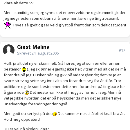
klare alt dette???
Men - samtidig som jeg synes det er overveldene og skummelt gleder
jeg meg nesten som et barn til å lære mer, lære nye ting :rosasmil:
Trives så godt og ser veldig lyst på fremtiden som deltidsstudent
Gjest Malina
#17
Skrevet
24. august 2006
Huff, ja alt det ny er skummelt. (nå høres jeg ut som en eller annen
bestemor
). Jeg skjønner egentlig ikke helt vitsen med alt det de må
forandre på jeg. Husker når jeg gikk på videregående; det var jo et
svare strev og sette seg inn i alt som forandret seg fra år til år. Tror
politikere og de som bestemmer dette her, forandrer på ting bare for
å gjøre noe
Det meste har ikke et fnugg av fornuft i seg. Men nå
vet jeg ikke hvordan det er på høyskoler da,men det er sikkert mye
unødvendige forandringer der også.
Men godt du ser lyst på det
Det kommer nok til å bli et knall bra år.
Hold meg oppdatert!
Du er vel på skolen i dag?!