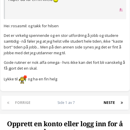
←
Hei :rosasmil: og takk for hilsen
Det er virkelig spennende og en stor utfordring å jobb og studere
samtidig - nå føler jeg at jeg helst ville studert hele tiden, ikke "kaste
bort" tiden på jobb... Men på den annen side synes jeg det er fint å
jobbe med det jeg utdanner meg til.
Gode rutiner er nok alfa omega - hvis ikke kan det fort bli vanskelig å
få gjort det en skal.
Lykke til
og ha en fin helg
FORRIGE
Side 1 av 7
NESTE
Opprett en konto eller logg inn for å