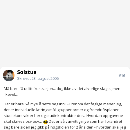
Solstua
#16
Skrevet
23. august 2006
Må bare få ut litt frustrasjon... dog ikke av det alvorlige slaget, men
likevel...
Det er bare SÅ mye å sette seg inn i - utenom det faglige mener jeg,
det er individuelle læringsmål, gruppenormer og fremdriftsplaner,
studiekontrakter her og studiekontrakter der... Hvordan oppgavene
skal skrives osv osv...
Det er så vanvittig mye som har forandret
seg bare siden jeg gikk på høgskolen for 2 år siden - hvordan skal jeg