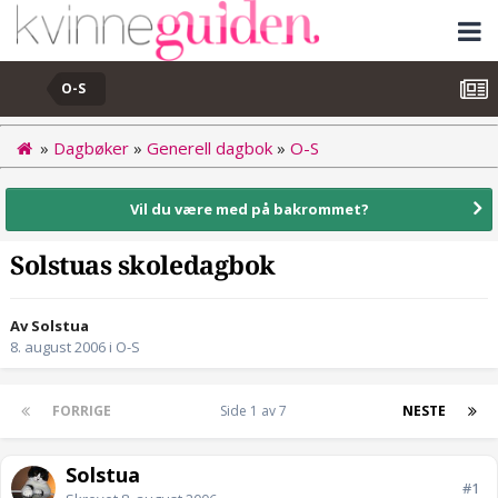
O-S
»
Dagbøker
»
Generell dagbok
»
O-S
Vil du være med på bakrommet?
Solstuas skoledagbok
Av Solstua
8. august 2006
i
O-S
FORRIGE
Side 1 av 7
NESTE
Solstua
#1