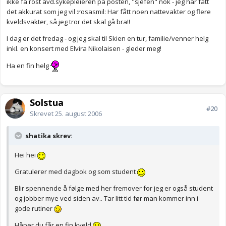
ikke få rost avd.sykepleieren på posten, "sjefen" nok - jeg har fått
det akkurat som jeg vil :rosasmil: Har fått noen nattevakter og flere
kveldsvakter, så jeg tror det skal gå bra!!
I dag er det fredag - og jeg skal til Skien en tur, familie/venner helg
inkl. en konsert med Elvira Nikolaisen - gleder meg!
Ha en fin helg
Solstua
#20
Skrevet
25. august 2006
shatika skrev:
Hei hei
Gratulerer med dagbok og som student
Blir spennende å følge med her fremover for jeg er også student
og jobber mye ved siden av.. Tar litt tid før man kommer inn i
gode rutiner
Håper du får en fin kveld