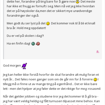
dette her, forandrer på ting bare for å gjøre noe
Det meste
har ikke et fnugg av fornuft i seg. Men nå vet jeg ikke hvordan
det er på høyskoler da,men det er sikkert mye unødvendige
forandringer der også.
Men godt du ser lyst på det
Det kommer nok til å bli et knall
bra år. Hold meg oppdatert!
Du er vel på skolen i dag?!
Ha en finfin dag!
←
God morgen
Jeg kan heller ikke forstå hvorfor de skal forandre alt mulig foran et
nytt år... Det føles noen ganger som om de går inn for å forvirre
I
tillegg må vi finne ut av mange ting på egenhånd... Det er ikke bare
lett - men det hjelper at jeg føler dette er det riktige for meg :rosasmil:
Når det gjelder jobben og studiene tror jeg det kommer til å gå bra -
jeg har vært veldig heldig og fått turnusen tilpasset mine behov. Kan