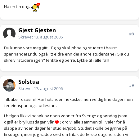
Ha en fin dag.
Gjest Gjesten
#8
Skrevet
13. august 2006
Du kunne vore meg gitt... Eg og skal jobbe og studere i haust,
spennande! Er du også litt eldre enn dei andre studentane? Sia du
skreiv "studere igjen" tenkte eg berre. Lykke til i alle fall!
Solstua
#9
Skrevet
17. august 2006
Tilbake :rosasmil: Har hatt noen hektiske, men veldig fine dager men
ferieinnspurt og studiestart.
I helgen fikk vi besøk av noen venner fra Sverige og søndag (som
også er bryllupsdagen vår
) dro vi alle sammen til Hvaler for å
slappe av noen dager før studier/jobb. Studiet skulle begynne på
tirsdagen, men jeg hadde søkt om fritak de første dagene siden vi