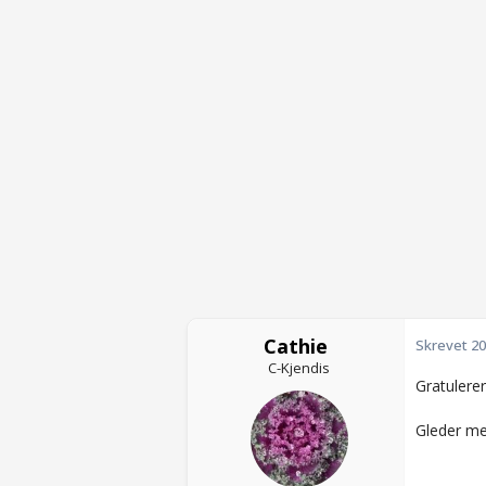
Cathie
Skrevet
20
C-Kjendis
Gratulere
Gleder meg