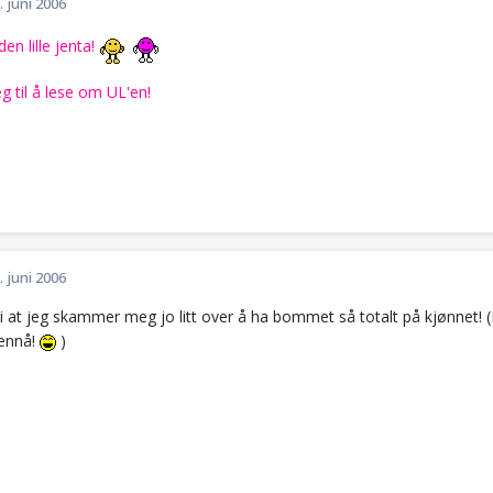
. juni 2006
den lille jenta!
g til å lese om UL'en!
. juni 2006
 at jeg skammer meg jo litt over å ha bommet så totalt på kjønnet! (H
ennå!
)