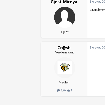
Gjest Mireya
Skrevet
20
Gratulerer
Gjest
Cr@sh
Skrevet
20
Verdensvant
Medlem
8,6k
1