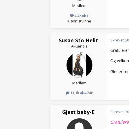
Medlem
2,2k
3
Kjønn: Kvinne
Susan Sto Helit
Skrevet
20
A-Kjendis
Gratulere
Og velkomm
Gleder me
Medlem
11,1k
4 248
Gjest baby-E
Skrevet
20
Gratulere