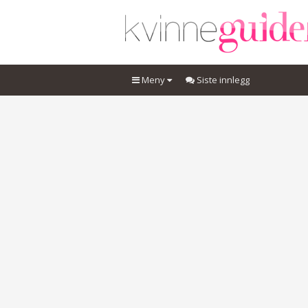
Meny
Siste innlegg