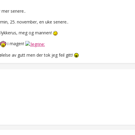
r mer senere..
rmin, 25. november, en uke senere..
t i lykkerus, meg og mannen!
i magen!
ølelse av gutt men der tok jeg feil gitt!