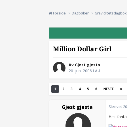
Forside
Dagbøker
Graviditetsdagbo
Million Dollar Girl
Av Gjest gjesta
20. juni 2006
i
A-L
1
2
3
4
5
6
NESTE
Gjest gjesta
Skrevet
20
Helt fantas