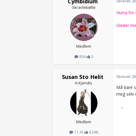
Cymbidium
Skrevet
20
Skravlebøtte
Hurra for 
Gleder me
Medlem
834
0
Susan Sto Helit
Skrevet
20
A-Kjendis
Må bare si
meg selv 
Medlem
11,1k
4 248