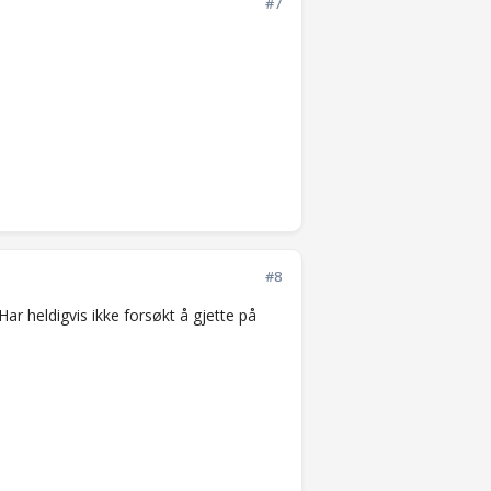
#7
#8
ar heldigvis ikke forsøkt å gjette på