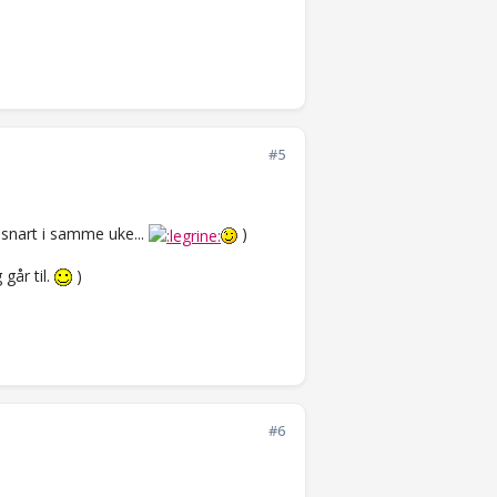
#5
i snart i samme uke...
)
går til.
)
#6