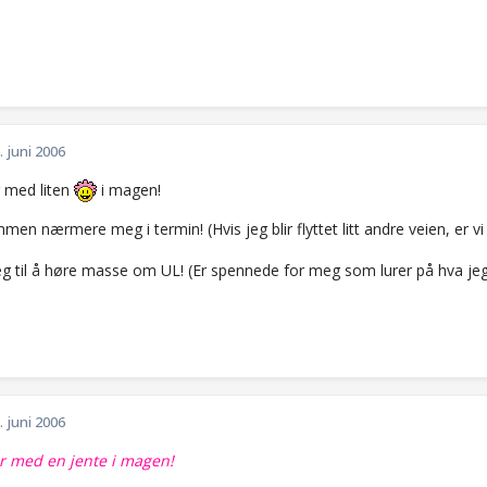
. juni 2006
r med liten
i magen!
en nærmere meg i termin! (Hvis jeg blir flyttet litt andre veien, er v
g til å høre masse om UL! (Er spennede for meg som lurer på hva jeg 
. juni 2006
r med en jente i magen!