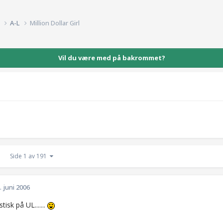
k
A-L
Million Dollar Girl
Vil du være med på bakrommet?
Side 1 av 191
. juni 2006
tisk på UL.......